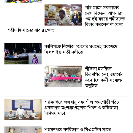
উদ্যোগে কর্মী সম্মেলন
পাঁচ মাসে সরকারের
অনুষ্ঠিত
দোষ দিচ্ছেন, আপনারা
ওই দুই বছরে শহীদদের
শ্যামনগরে জলবায়ু সহনশীল জনগোষ্ঠী গঠনে
বিচার করলেন না কেন:
শহীদ জিসানের বাবার ক্ষোভ
প্রকল্পের অংশগ্রহণমূলক শিখন ও অভিজ্ঞতা
বিনিময় সভা
কালিগঞ্জে নিখোঁজ জেলের মরদেহ অবশেষে
মিলল ইছামতী নদীতে
শ্যামনগরে বনবিভাগ ও সিএমসির সাথে
জেলেদের মতবিনিময় সভা
শ্রীউলা ইউনিয়ন
শ্যামনগরে সুপেয়
বিএনপির ২নং ওয়ার্ডের
পানির সংকট নিরসনে
উদ্যোগে কর্মী সম্মেলন
গণতান্ত্রিক সংলাপ
অনুষ্ঠিত
অনুষ্ঠিত
শ্যামনগরে জলবায়ু সহনশীল জনগোষ্ঠী গঠনে
প্রকল্পের অংশগ্রহণমূলক শিখন ও অভিজ্ঞতা
শ্যামনগরে সামাজিকভিত্তিক পুনর্বাসন
বিনিময় সভা
(সিবিআর) কেন্দ্রের আনুষ্ঠানিক উদ্বোধন
শ্যামনগরে বনবিভাগ ও সিএমসির সাথে