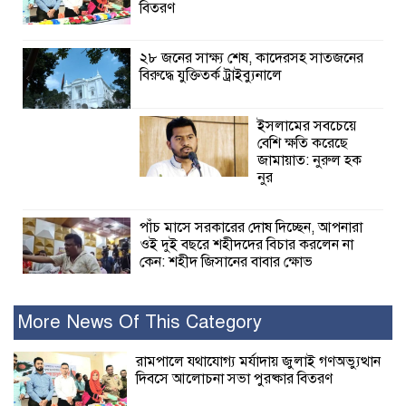
বিতরণ
২৮ জনের সাক্ষ্য শেষ, কাদেরসহ সাতজনের
বিরুদ্ধে যুক্তিতর্ক ট্রাইব্যুনালে
ইসলামের সবচেয়ে
বেশি ক্ষতি করেছে
জামায়াত: নুরুল হক
নুর
পাঁচ মাসে সরকারের দোষ দিচ্ছেন, আপনারা
ওই দুই বছরে শহীদদের বিচার করলেন না
কেন: শহীদ জিসানের বাবার ক্ষোভ
কালিগঞ্জে নিখোঁজ জেলের মরদেহ অবশেষে
More News Of This Category
মিলল ইছামতী নদীতে
রামপালে যথাযোগ্য মর্যাদায় জুলাই গণঅভ্যুত্থান
দিবসে আলোচনা সভা পুরষ্কার বিতরণ
শ্রীউলা ইউনিয়ন
বিএনপির ২নং ওয়ার্ডের