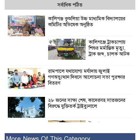
সর্বাধিক পঠিত
কালিগঞ্জ কুশুলিয়া উচ্চ মাধ্যমিক বিদ্যালয়ের
কমিটির অভিষেক অনুষ্ঠিত
কালিগঞ্জে ট্রাকচাপায়
শিশুর মর্মান্তিক মৃত্যু,
ট্রাক জব্দ, চালক আটক
রামপালে যথাযোগ্য মর্যাদায় জুলাই
গণঅভ্যুত্থান দিবসে আলোচনা সভা পুরষ্কার
বিতরণ
২৮ জনের সাক্ষ্য শেষ, কাদেরসহ সাতজনের
বিরুদ্ধে যুক্তিতর্ক ট্রাইব্যুনালে
ইসলামের সবচেয়ে
বেশি ক্ষতি করেছে
জামায়াত: নুরুল হক
More News Of This Category