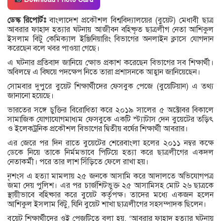
ডেস্ক রিপোর্টঃ
বাংলাদেশ প্রকৌশল বিশ্ববিদ্যালয়ের (বুয়েট) মেধাবী ছাত্র
আবরার ফাহাদ হত্যার ঘটনায় আজীবন বহিষ্কৃত ছাত্রলীগ নেতা আশিকুল
ইসলাম বিটু কেমিক্যাল ইঞ্জিনিয়ারিং বিভাগের অনলাইন ক্লাসে যোগদান
করেছেন বলে খবর পাওয়া গেছে।
এ ঘটনার প্রতিবাদ জানিয়ে ক্ষোভ প্রকাশ করেছেন বিভাগের সব শিক্ষার্থী।
অবিলম্বে এ বিষয়ে পদক্ষেপ নিতে তারা প্রশাসনকে আহ্বান জানিয়েছেন।
সোমবার দুপুরে বুয়েট শিক্ষার্থীদের ফেসবুক পেজে (বুয়েটিয়ান) এ তথ্য
জানানো হয়েছে।
ভারতের সঙ্গে চুক্তির বিরোধিতা করে ২০১৯ সালের ৫ অক্টোবর বিকালে
সামাজিক যোগাযোগমাধ্যম ফেসবুকে একটি স্ট্যাটাস দেন বুয়েটের তড়িৎ
ও ইলেকট্রনিক প্রকৌশল বিভাগের দ্বিতীয় বর্ষের শিক্ষার্থী আবরার।
এর জেরে পর দিন রাতে বুয়েটের শেরেবাংলা হলের ২০১১ নম্বর কক্ষে
ডেকে নিয়ে তাকে নির্মমভাবে পিটিয়ে হত্যা করে ছাত্রলীগের একদল
নেতাকর্মী। পরে তার লাশ সিঁড়িতে ফেলে রাখা হয়।
নৃশংস এ হত্যা মামলায় ২৫ জনকে আসামি করে আদালতে অভিযোগপত্র
জমা দেয় পুলিশ। এর পর চার্জশিটভুক্ত ২৫ আসামিসহ মোট ২৬ ছাত্রকে
স্থায়ীভাবে বহিষ্কার করে বুয়েট কর্তৃপক্ষ। তাদের মধ্যে একজন হলেন
আশিকুল ইসলাম বিটু, যিনি বুয়েট শাখা ছাত্রলীগের সহসম্পাদক ছিলেন।
বুয়েট শিক্ষার্থীদের ওই পেজটিতে বলা হয়, ‘আবরার ফাহাদ হত্যার ঘটনায়