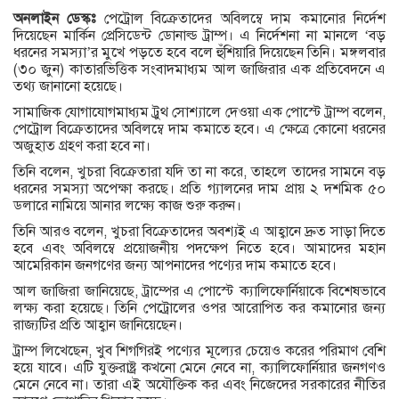
অনলাইন ডেস্কঃ
পেট্রোল বিক্রেতাদের অবিলম্বে দাম কমানোর নির্দেশ
দিয়েছেন মার্কিন প্রেসিডেন্ট ডোনাল্ড ট্রাম্প। এ নির্দেশনা না মানলে ‘বড়
ধরনের সমস্যা’র মুখে পড়তে হবে বলে হুঁশিয়ারি দিয়েছেন তিনি। মঙ্গলবার
(৩০ জুন) কাতারভিত্তিক সংবাদমাধ্যম আল জাজিরার এক প্রতিবেদনে এ
তথ্য জানানো হয়েছে।
সামাজিক যোগাযোগমাধ্যম ট্রুথ সোশ্যালে দেওয়া এক পোস্টে ট্রাম্প বলেন,
পেট্রোল বিক্রেতাদের অবিলম্বে দাম কমাতে হবে। এ ক্ষেত্রে কোনো ধরনের
অজুহাত গ্রহণ করা হবে না।
তিনি বলেন, খুচরা বিক্রেতারা যদি তা না করে, তাহলে তাদের সামনে বড়
ধরনের সমস্যা অপেক্ষা করছে। প্রতি গ্যালনের দাম প্রায় ২ দশমিক ৫০
ডলারে নামিয়ে আনার লক্ষ্যে কাজ শুরু করুন।
তিনি আরও বলেন, খুচরা বিক্রেতাদের অবশ্যই এ আহ্বানে দ্রুত সাড়া দিতে
হবে এবং অবিলম্বে প্রয়োজনীয় পদক্ষেপ নিতে হবে। আমাদের মহান
আমেরিকান জনগণের জন্য আপনাদের পণ্যের দাম কমাতে হবে।
আল জাজিরা জানিয়েছে, ট্রাম্পের এ পোস্টে ক্যালিফোর্নিয়াকে বিশেষভাবে
লক্ষ্য করা হয়েছে। তিনি পেট্রোলের ওপর আরোপিত কর কমানোর জন্য
রাজ্যটির প্রতি আহ্বান জানিয়েছেন।
ট্রাম্প লিখেছেন, খুব শিগগিরই পণ্যের মূল্যের চেয়েও করের পরিমাণ বেশি
হয়ে যাবে। এটি যুক্তরাষ্ট্র কখনো মেনে নেবে না, ক্যালিফোর্নিয়ার জনগণও
মেনে নেবে না। তারা এই অযৌক্তিক কর এবং নিজেদের সরকারের নীতির