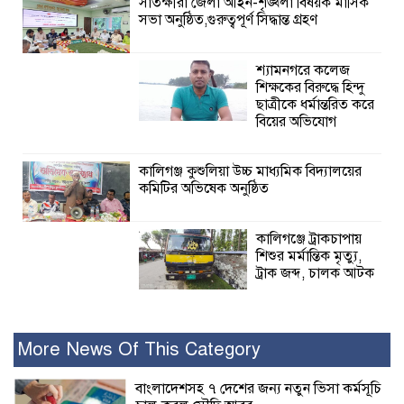
সাতক্ষীরা জেলা আইন-শৃঙ্খলা বিষয়ক মাসিক
সভা অনুষ্ঠিত,গুরুত্বপূর্ণ সিদ্ধান্ত গ্রহণ
শ্যামনগরে কলেজ
শিক্ষকের বিরুদ্ধে হিন্দু
ছাত্রীকে ধর্মান্তরিত করে
বিয়ের অভিযোগ
কালিগঞ্জ কুশুলিয়া উচ্চ মাধ্যমিক বিদ্যালয়ের
কমিটির অভিষেক অনুষ্ঠিত
কালিগঞ্জে ট্রাকচাপায়
শিশুর মর্মান্তিক মৃত্যু,
ট্রাক জব্দ, চালক আটক
রামপালে যথাযোগ্য মর্যাদায় জুলাই
গণঅভ্যুত্থান দিবসে আলোচনা সভা পুরষ্কার
More News Of This Category
বিতরণ
বাংলাদেশসহ ৭ দেশের জন্য নতুন ভিসা কর্মসূচি