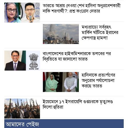
ভারতে আশ্রয় নেওয়া শেখ হাসিনা অনুপ্রবেশকারী
নাকি শরণার্থী?: প্রশ্ন কংগ্রেস নেতার
মধ্যপ্রাচ্যে সর্ববৃহৎ
মার্কিন ঘাঁটিতে ইরানের
ক্ষেপণাস্ত্র হামলা
বাংলাদেশের হাইকমিশনারকে তলবের পর
বিবৃতিতে যা জানালো ভারত
হাসিনাকে প্রত্যর্পণের
অনুরোধ পর্যালোচনা
করছে ভারত
ইয়েমেনে ১৭ ইসরায়েলি গুপ্তচরকে মৃত্যুদণ্ড
দিলো হুতিরা
আমাদের পেইজ