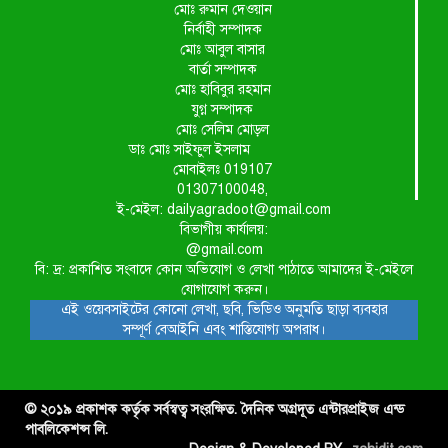
মোঃ রুমান দেওয়ান
নির্বাহী সম্পাদক
মোঃ আবুল বাসার
বার্তা সম্পাদক
মোঃ হাবিবুর রহমান
যুগ্ন সম্পাদক
মোঃ সেলিম মোড়ল
ডাঃ মোঃ সাইফুল ইসলাম
মোবাইলঃ 019107
01307100048,
ই-মেইল: dailyagradoot@gmail.com
বিভাগীয় কার্যালয়:
@gmail.com
বি: দ্র: প্রকাশিত সংবাদে কোন অভিযোগ ও লেখা পাঠাতে আমাদের ই-মেইলে
যোগাযোগ করুন।
এই ওয়েবসাইটের কোনো লেখা, ছবি, ভিডিও অনুমতি ছাড়া ব্যবহার
সম্পূর্ণ বেআইনি এবং শাস্তিযোগ্য অপরাধ।
© ২০১৯ প্রকাশক কর্তৃক সর্বস্বত্ব সংরক্ষিত. দৈনিক অগ্রদূত এন্টারপ্রাইজ এন্ড
পাবলিকেশন্স লি.