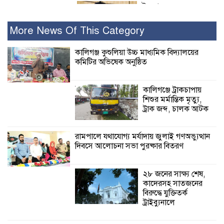
ইসলামের সবচেয়ে
বেশি ক্ষতি করেছে
জামায়াত: নুরুল হক
More News Of This Category
নুর
কালিগঞ্জ কুশুলিয়া উচ্চ মাধ্যমিক বিদ্যালয়ের
কমিটির অভিষেক অনুষ্ঠিত
পাঁচ মাসে সরকারের দোষ দিচ্ছেন, আপনারা
ওই দুই বছরে শহীদদের বিচার করলেন না
কেন: শহীদ জিসানের বাবার ক্ষোভ
কালিগঞ্জে ট্রাকচাপায়
শিশুর মর্মান্তিক মৃত্যু,
কালিগঞ্জে নিখোঁজ জেলের মরদেহ অবশেষে
ট্রাক জব্দ, চালক আটক
মিলল ইছামতী নদীতে
রামপালে যথাযোগ্য মর্যাদায় জুলাই গণঅভ্যুত্থান
দিবসে আলোচনা সভা পুরষ্কার বিতরণ
শ্রীউলা ইউনিয়ন
বিএনপির ২নং ওয়ার্ডের
উদ্যোগে কর্মী সম্মেলন
২৮ জনের সাক্ষ্য শেষ,
অনুষ্ঠিত
কাদেরসহ সাতজনের
বিরুদ্ধে যুক্তিতর্ক
শ্যামনগরে জলবায়ু সহনশীল জনগোষ্ঠী গঠনে
ট্রাইব্যুনালে
প্রকল্পের অংশগ্রহণমূলক শিখন ও অভিজ্ঞতা
বিনিময় সভা