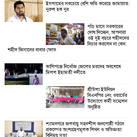
ইসলামের সবচেয়ে বেশি ক্ষতি করেছে জামায়াত:
নুরুল হক নুর
শ্যামনগরে বনবিভাগ ও সিএমসির সাথে
জেলেদের মতবিনিময় সভা
পাঁচ মাসে সরকারের
দোষ দিচ্ছেন, আপনারা
ওই দুই বছরে শহীদদের
বিচার করলেন না কেন:
শহীদ জিসানের বাবার ক্ষোভ
কালিগঞ্জে নিখোঁজ জেলের মরদেহ অবশেষে
মিলল ইছামতী নদীতে
শ্রীউলা ইউনিয়ন
বিএনপির ২নং ওয়ার্ডের
উদ্যোগে কর্মী সম্মেলন
অনুষ্ঠিত
শ্যামনগরে জলবায়ু সহনশীল জনগোষ্ঠী গঠনে
প্রকল্পের অংশগ্রহণমূলক শিখন ও অভিজ্ঞতা
বিনিময় সভা