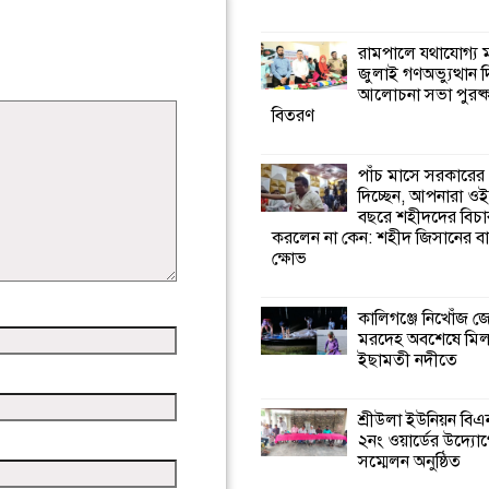
কালিগঞ্জে নিখোঁজ 
রামপালে যথাযোগ্য মর
মরদেহ অবশেষে ম
জুলাই গণঅভ্যুত্থান 
ইছামতী নদীতে
আলোচনা সভা পুরষ্ক
বিতরণ
শ্রীউলা ইউনিয়ন বি
২নং ওয়ার্ডের উদ্যো
পাঁচ মাসে সরকারের
কর্মী সম্মেলন অনুষ্ঠ
দিচ্ছেন, আপনারা ওই
বছরে শহীদদের বিচা
করলেন না কেন: শহীদ জিসানের বা
শ্যামনগরে জলবায়ু
ক্ষোভ
সহনশীল জনগোষ্ঠী 
প্রকল্পের অংশগ্রহণ
শিখন ও অভিজ্ঞতা বিনিময় সভা
কালিগঞ্জে নিখোঁজ 
মরদেহ অবশেষে মি
ইছামতী নদীতে
শ্যামনগরে বনবিভা
সিএমসির সাথে জে
মতবিনিময় সভা
শ্রীউলা ইউনিয়ন বি
২নং ওয়ার্ডের উদ্যোগ
সম্মেলন অনুষ্ঠিত