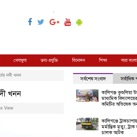
,
খেলাধুলা
তথ্য-প্রযুক্তি
বিনোদন
শিক্ষা
সারা বাংলা
ার্ডের নদী খনন
সর্বশেষ সংবাদ
সর্বাধিক
 নদী খনন
কালিগঞ্জ কুশুলিয়া উচ
মাধ্যমিক বিদ্যালয়ে
কমিটির অভিষেক অনু
e View
কালিগঞ্জে ট্রাকচাপা
মর্মান্তিক মৃত্যু, ট্রাক
চালক আটক