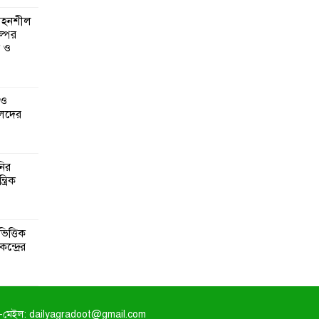
 সহনশীল
্পের
ন ও
 ও
েদের
নির
্রিক
িত্তিক
ন্দ্রের
-মেইল: dailyagradoot@gmail.com