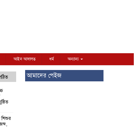
আইন আদালত
ধর্ম
অন্যান্য
আমাদের পেইজ
 পঠিত
্চ
র
ষ্ঠিত
য় শিশুর
 জব্দ,