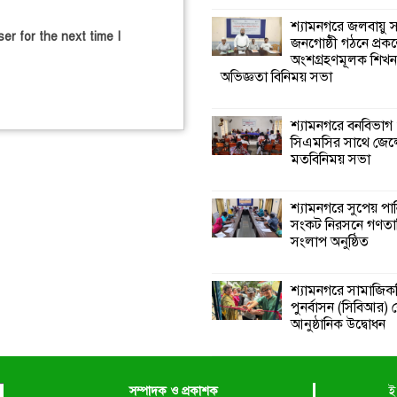
শ্যামনগরে জলবায়ু
er for the next time I
জনগোষ্ঠী গঠনে প্রকল
অংশগ্রহণমূলক শিখ
অভিজ্ঞতা বিনিময় সভা
শ্যামনগরে বনবিভাগ
সিএমসির সাথে জেল
মতবিনিময় সভা
শ্যামনগরে সুপেয় পা
সংকট নিরসনে গণতান্ত
সংলাপ অনুষ্ঠিত
শ্যামনগরে সামাজিকভ
পুনর্বাসন (সিবিআর) কে
আনুষ্ঠানিক উদ্বোধন
সম্পাদক ও প্রকাশক
ই