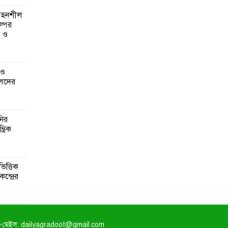
 সহনশীল
্পের
ন ও
 ও
েদের
নির
্রিক
িত্তিক
ন্দ্রের
-মেইল: dailyagradoot@gmail.com