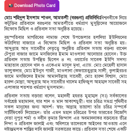
Download Photo Card
মোঃ শহিদুল ইসলাম শাওন, আমতলী (বরগুনা) প্রতিনিধিঃ
বিশ্বনবীকে নিয়ে
কটুক্তির প্রতিবাদে বরগুনার আমতলীতে ধর্মপ্রাণ মুসুল্লিদের আয়োজনে
বিক্ষোভ মিছিল ও প্রতিবাদ সভা অনুষ্ঠিত হয়েছে।
বৃহস্পতিবার মাগরিবের নামাজ শেষে উপজেলার হলদিয়া ইউনিয়নের
কাঁঠালিয়া বাজারে এ বিক্ষোভ মিছিল ও প্রতিবাদ সভা অনুষ্ঠিত হয়।
আব্দুল্লাহ আস্ সাবেরীর নেতৃত্বে অনুষ্ঠিত প্রতিবাদ সভায় বক্তব্য রাখেন
টেপুরা বাজার জামে মসজিদের ইমাম মাওলানা আনোয়ার হোসেন। উক্ত
প্রতিবাদ সভায় উপস্থিত ছিলেন ৪ নং ওয়ার্ডের সাবেক ইউপি সদস্য
মাহাতাব হোসেন খান ও একেএম মাসুদ মৃধা, এ্যাড. মোঃ মেহেদী হাসান
তালুকদার, মোঃ ইউনুস গাজী, মাওলানা কেফায়েতুল্লাহ সাদী, কুলাইরচর
জামে মসজিদের ইমাম আমানউল্লাহ সাবেরী, মোঃ হারুন বিশ্বাস, মোঃ
হারুন মোল্লা, আব্দুল্লাহ আস্ সাবেরীর খাদেম হাফিজুল আহম্মদ সাবেরী সহ
এলাকার শতশত ধর্মপ্রাণ মুসলমান।
প্রতিবাদ সভায় বক্তারা বলেন, মহানবী হযরত মুহাম্মদ (সঃ) সর্বকালের
সর্বশ্রেষ্ঠ মহামানব, যার শান ও মান আকাশচুম্বী। যার চরিত্র সমগ্র পৃথিবীর
সকল মানুষের জন্য আদর্শ। স্বয়ং আল্লাহ তায়ালা তাঁর চরিত্র সম্পর্কে
সার্টিফিকেট দিয়েছেন। তাঁর এমন মহান চরিত্রের উপর ভারতের বিজেপি
নেতা নুপুর শর্মা ও নবীন কুমার জিন্দাল এর অবমাননাকর বক্তব্যের তীব্র
নিন্দা ও প্রতিবাদ জানাই এবং অবিলম্বে তাদেরকে আইনের আওতায় এনে
দৃষ্টান্তমূলক শাস্তির দাবি জানাই সরকারের কাছে। প্রতিবাদ সভা শেষে একটি