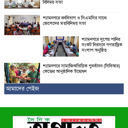
বিনিময় সভা
শ্যামনগরে বনবিভাগ ও সিএমসির সাথে
জেলেদের মতবিনিময় সভা
শ্যামনগরে সুপেয় পানির
সংকট নিরসনে গণতান্ত্রিক
সংলাপ অনুষ্ঠিত
শ্যামনগরে সামাজিকভিত্তিক পুনর্বাসন (সিবিআর)
কেন্দ্রের আনুষ্ঠানিক উদ্বোধন
আমাদের পেইজ