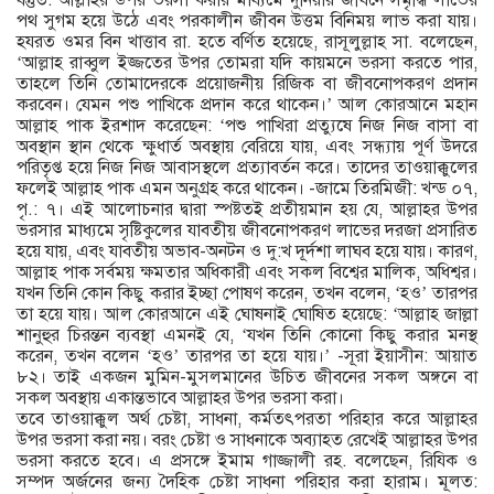
বস্তুত: আল্লাহর উপর ভরসা করার মাধ্যমে দুনিয়ার জীবনে সমৃদ্ধি লাভের
পথ সুগম হয়ে উঠে এবং পরকালীন জীবন উত্তম বিনিময় লাভ করা যায়।
হযরত ওমর বিন খাত্তাব রা. হতে বর্ণিত হয়েছে, রাসূলুল্লাহ সা. বলেছেন,
‘আল্লাহ রাব্বুল ইজ্জতের উপর তোমরা যদি কায়মনে ভরসা করতে পার,
তাহলে তিনি তোমাদেরকে প্রয়োজনীয় রিজিক বা জীবনোপকরণ প্রদান
করবেন। যেমন পশু পাখিকে প্রদান করে থাকেন।’ আল কোরআনে মহান
আল্লাহ পাক ইরশাদ করেছেন: ‘পশু পাখিরা প্রত্যুষে নিজ নিজ বাসা বা
অবস্থান স্থান থেকে ক্ষুধার্ত অবস্থায় বেরিয়ে যায়, এবং সন্ধ্যায় পূর্ণ উদরে
পরিতৃপ্ত হয়ে নিজ নিজ আবাসস্থলে প্রত্যাবর্তন করে। তাদের তাওয়াক্কুলের
ফলেই আল্লাহ পাক এমন অনুগ্রহ করে থাকেন। -জামে তিরমিজী: খন্ড ০৭,
পৃ.: ৭। এই আলোচনার দ্বারা স্পষ্টতই প্রতীয়মান হয় যে, আল্লাহর উপর
ভরসার মাধ্যমে সৃষ্টিকুলের যাবতীয় জীবনোপকরণ লাভের দরজা প্রসারিত
হয়ে যায়, এবং যাবতীয় অভাব-অনটন ও দু:খ দূর্দশা লাঘব হয়ে যায়। কারণ,
আল্লাহ পাক সর্বময় ক্ষমতার অধিকারী এবং সকল বিশ্বের মালিক, অধিশ্বর।
যখন তিনি কোন কিছু করার ইচ্ছা পোষণ করেন, তখন বলেন, ‘হও’ তারপর
তা হয়ে যায়। আল কোরআনে এই ঘোষনাই ঘোষিত হয়েছে: ‘আল্লাহ জাল্লা
শানুহুর চিরন্তন ব্যবস্থা এমনই যে, ‘যখন তিনি কোনো কিছু করার মনস্থ
করেন, তখন বলেন ‘হও’ তারপর তা হয়ে যায়।’ -সূরা ইয়াসীন: আয়াত
৮২। তাই একজন মুমিন-মুসলমানের উচিত জীবনের সকল অঙ্গনে বা
সকল অবস্থায় একান্তভাবে আল্লাহর উপর ভরসা করা।
তবে তাওয়াক্কুল অর্থ চেষ্টা, সাধনা, কর্মতৎপরতা পরিহার করে আল্লাহর
উপর ভরসা করা নয়। বরং চেষ্টা ও সাধনাকে অব্যাহত রেখেই আল্লাহর উপর
ভরসা করতে হবে। এ প্রসঙ্গে ইমাম গাজ্জালী রহ. বলেছেন, রিযিক ও
সম্পদ অর্জনের জন্য দৈহিক চেষ্টা সাধনা পরিহার করা হারাম। মূলত: