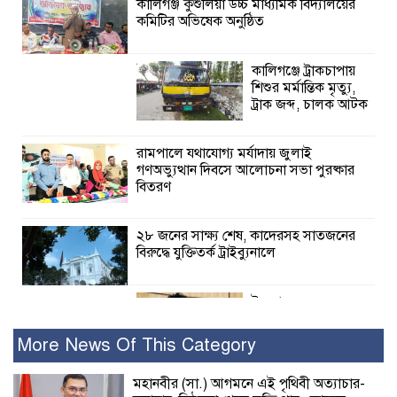
কালিগঞ্জ কুশুলিয়া উচ্চ মাধ্যমিক বিদ্যালয়ের
কমিটির অভিষেক অনুষ্ঠিত
কালিগঞ্জে ট্রাকচাপায়
শিশুর মর্মান্তিক মৃত্যু,
ট্রাক জব্দ, চালক আটক
রামপালে যথাযোগ্য মর্যাদায় জুলাই
গণঅভ্যুত্থান দিবসে আলোচনা সভা পুরষ্কার
বিতরণ
২৮ জনের সাক্ষ্য শেষ, কাদেরসহ সাতজনের
বিরুদ্ধে যুক্তিতর্ক ট্রাইব্যুনালে
ইসলামের সবচেয়ে
বেশি ক্ষতি করেছে
জামায়াত: নুরুল হক
More News Of This Category
নুর
মহানবীর (সা.) আগমনে এই পৃথিবী অত্যাচার-