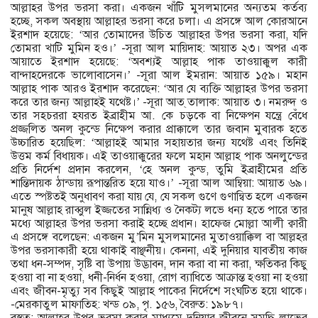
আল্লাহর উপর ভরসা করা। একজন খাঁটি মুসলমানের অন্যতম কর্তব্য
হচ্ছে, সকল অবস্থায় আল্লাহর ভরসা করে চলা। এ প্রসঙ্গে আল কোরআনে
ইরশাদ হয়েছে: ‘আর তোমাদের উচিত আল্লাহর উপর ভরসা করা, যদি
তোমরা খাটি মুমিন হও।’ -সূরা আল মায়িদাহ: আয়াত ২৩। অপর এক
আয়াতে ইরশাদ হয়েছে: ‘অবশ্যই আল্লাহ পাক তাওয়াক্কুল কারী
বান্দাহদেরকে ভালোবাসেন।’ -সূরা আল ইমরান: আয়াত ১৫৯। মহান
আল্লাহ পাক আরও ইরশাদ করেছেন: ‘আর যে ব্যক্তি আল্লাহর উপর ভরসা
করে তার জন্য আল্লাহই যথেষ্ট।’ -সূরা আত্ তালাক: আয়াত ৩। নমরুদ ও
তার সহচররা হযরত ইব্রাহীম আ. কে চড়কে বা নিক্ষেপন যন্ত্রে বেঁধে
প্রজ্জলিত অনল কুন্ডে নিক্ষেপ করার প্রাক্কালে তার জবান মুবারক হতে
উচ্চারিত হয়েছিল: ‘আল্লাহই আমার সহায়তার জন্য যথেষ্ট এবং তিনিই
উত্তম কর্ম বিধায়ক। এই তাওয়াক্কুরের ফলে মহান আল্লাহ পাক অনলুন্ডের
প্রতি নির্দেশ প্রদান করলেন, ‘হে অনল কুন্ড, তুমি ইব্রাহীমের প্রতি
শান্তিদায়ক ঠান্ডায় রূপান্তরিত হয়ে যাও।’ -সূরা আল আম্বিয়া: আয়াত ৬৯।
এতে স্পষ্টতই অনুধাবণ করা যায় যে, যে সকল গুণে গুণান্বিত হলে একজন
মানুষ আল্লাহ রাব্বুল ইজ্জতের সান্নিধ্য ও নৈকট্য লভে ধন্য হতে পারে তার
মধ্যে আল্লাহর উপর ভরসা করাই হচ্ছে প্রধান। হাফেজ মোল্লা আলী ক্বারী
এ প্রসঙ্গে বলেছেন: একজন মু’মিন মুসলমানের মুতাওয়াক্কিল বা আল্লহর
উপর ভরসাকারী হয়ে থাকাই বাঞ্ছনীয়। কেননা, এই দুনিয়ার যাবতীয় কাজ
তথা ধন-সম্পদ, সৃষ্টি বা উপায় উদ্ভাবন, দান করা বা না করা, ক্ষতিকর কিছু
হওয়া বা না হওয়া, ধনী-নির্ধন হওয়া, রোগ ব্যাধিতে আক্রান্ত হওয়া না হওয়া
এবং জীবন-মৃত্যু সব কিছুই আল্লাহ পাকের নির্দেশে সংঘটিত হয়ে থাকে।
-মেরকাতুল মাফাতিহ: খন্ড ০৯, পৃ. ১৫৬, বৈরুত: ১৯৮৭।