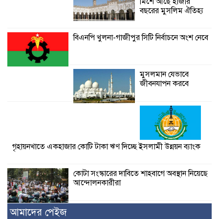
মিশে আছে হাজার
বছরের মুসলিম ঐতিহ্য
বিএনপি খুলনা-গাজীপুর সিটি নির্বাচনে অংশ নেবে
মুসলমান যেভাবে
জীবনযাপন করবে
গৃহায়নখাতে একহাজার কোটি টাকা ঋণ দিচ্ছে ইসলামী উন্নয়ন ব্যাংক
কোটা সংস্কারের দাবিতে শাহবাগে অবস্থান নিয়েছে
আন্দোলনকারীরা
আমাদের পেইজ