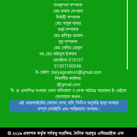
ব্যবস্থাপনা সম্পাদক
মোঃ রুমান দেওয়ান
নির্বাহী সম্পাদক
মোঃ আবুল বাসার
বার্তা সম্পাদক
মোঃ হাবিবুর রহমান
যুগ্ন সম্পাদক
মোঃ সেলিম মোড়ল
ডাঃ মোঃ সাইফুল ইসলাম
মোবাইলঃ 019107
01307100048,
ই-মেইল: dailyagradoot@gmail.com
বিভাগীয় কার্যালয়:
@gmail.com
বি: দ্র: প্রকাশিত সংবাদে কোন অভিযোগ ও লেখা পাঠাতে আমাদের ই-মেইলে
যোগাযোগ করুন।
এই ওয়েবসাইটের কোনো লেখা, ছবি, ভিডিও অনুমতি ছাড়া ব্যবহার
সম্পূর্ণ বেআইনি এবং শাস্তিযোগ্য অপরাধ।
© ২০১৯ প্রকাশক কর্তৃক সর্বস্বত্ব সংরক্ষিত. দৈনিক অগ্রদূত এন্টারপ্রাইজ এন্ড