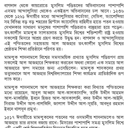
বাগদাদ থেকে কায়রোতে মুসলিম পণ্ডিতদের অভিবাসনের পাশাপাশি
এসময় আন্দালুসিয়া থেকেও একইরূপ অভিবাসনের ঢল আসে। ১২৩৬
থেকে ১২৬১ ঈসায়ীর মধ্যে আন্দালুসিয়ার কর্ডোভা, সেভিল, ভ্যালেন্সিয়া
সহ বিভিন্ন বড় বড় শহরের খ্রিস্টান ক্যাসেলিয় বাহিনীর হাতে পতন হওয়ায়
সেখানকার সাধারণ মানুষের পাশাপাশি পণ্ডিতরাও বাস্তুহারা হয়ে পড়েন।
তৎকালীন মামলুক সালতানাত মুসলিম বিশ্বের শক্তিশালী রাষ্ট্র হওয়ায়
সকলেই মিসরে আশ্রয় গ্রহণ করতে উদ্বুদ্ধ হন। বাগদাদ ও আন্দালুসিয়ার
এই পন্ডিতদের সহায়তায় আল আজহার তৎকালীন মুসলিম বিশ্বের
শ্রেষ্ঠতম শিক্ষা প্রতিষ্ঠানে পরিণত হয়।
মামলুক শাসনামলে বিশ্বের সমসাময়িক প্রখ্যাত মুসলিম পণ্ডিতগণ প্রায়
সকলেই আল আজহারে শিক্ষকতা করতেন অথবা কোনো এক সময়ে আল
আজহারে স্বল্প সময়ের জন্য এসেছিলেন। মামলুক শাসকদের প্রখর
তত্ত্বাবধানে আল আজহার বিশ্ববিদ্যালয়ের শিক্ষা কার্যক্রম প্রাতিষ্ঠানিক রূপ
লাভ করে।
মামলুক শাসনামলে আল আজহারে শিক্ষকতা করা বিখ্যাত পন্ডিতদের
মধ্যে রয়েছেন, আবুল আব্বাস আল-কালকাসান্দি, তাকি উদ্দীন আহমদ
আল-মাকরিজি, ইবনে হিজর আল-আসকালানি, বদর উদ্দীন আল-আইনি,
সিরাজ উদ্দীন আল-বালকিনি, জালাল উদ্দীন আল-সূয়তি, আবদুর রহমান
ইবনে খালদুন প্রমুখ।
১৫১৭ ঈসায়ীতে মামলুকদের পতনের পর ওসমানীয় শাসনামলেও আল
আজহার তার প্রভাব বজায় রাখে। মিসরের পাশাপাশি সমগ্র মুসলিম বিশ্বে