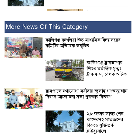
ইসলামের সবচেয়ে
বেশি ক্ষতি করেছে
জামায়াত: নুরুল হক
More News Of This Category
নুর
কালিগঞ্জ কুশুলিয়া উচ্চ মাধ্যমিক বিদ্যালয়ের
কমিটির অভিষেক অনুষ্ঠিত
পাঁচ মাসে সরকারের দোষ দিচ্ছেন, আপনারা
ওই দুই বছরে শহীদদের বিচার করলেন না
কেন: শহীদ জিসানের বাবার ক্ষোভ
কালিগঞ্জে ট্রাকচাপায়
শিশুর মর্মান্তিক মৃত্যু,
কালিগঞ্জে নিখোঁজ জেলের মরদেহ অবশেষে
ট্রাক জব্দ, চালক আটক
মিলল ইছামতী নদীতে
রামপালে যথাযোগ্য মর্যাদায় জুলাই গণঅভ্যুত্থান
দিবসে আলোচনা সভা পুরষ্কার বিতরণ
শ্রীউলা ইউনিয়ন
বিএনপির ২নং ওয়ার্ডের
উদ্যোগে কর্মী সম্মেলন
২৮ জনের সাক্ষ্য শেষ,
অনুষ্ঠিত
কাদেরসহ সাতজনের
বিরুদ্ধে যুক্তিতর্ক
শ্যামনগরে জলবায়ু সহনশীল জনগোষ্ঠী গঠনে
ট্রাইব্যুনালে