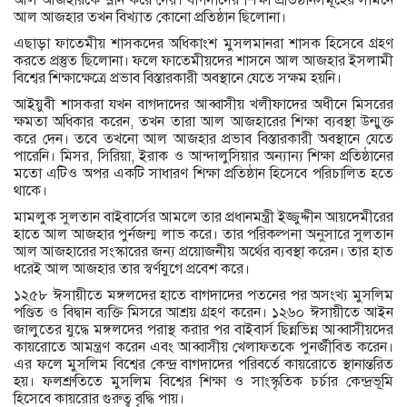
আল আজহারকে ম্লান করে দেয়। বাগদাদের শিক্ষা প্রতিষ্ঠানসমূহের সামনে
আল আজহার তখন বিখ্যাত কোনো প্রতিষ্ঠান ছিলোনা।
এছাড়া ফাতেমীয় শাসকদের অধিকাংশ মুসলমানরা শাসক হিসেবে গ্রহণ
করতে প্রস্তুত ছিলোনা। ফলে ফাতেমীয়দের শাসনে আল আজহার ইসলামী
বিশ্বের শিক্ষাক্ষেত্রে প্রভাব বিস্তারকারী অবস্থানে যেতে সক্ষম হয়নি।
আইয়ুবী শাসকরা যখন বাগদাদের আব্বাসীয় খলীফাদের অধীনে মিসরের
ক্ষমতা অধিকার করেন, তখন তারা আল আজহারের শিক্ষা ব্যবস্থা উন্মুক্ত
করে দেন। তবে তখনো আল আজহার প্রভাব বিস্তারকারী অবস্থানে যেতে
পারেনি। মিসর, ‍সিরিয়া, ইরাক ও আন্দালুসিয়ার অন্যান্য শিক্ষা প্রতিষ্ঠানের
মতো এটিও অপর একটি সাধারণ শিক্ষা প্রতিষ্ঠান হিসেবে পরিচালিত হতে
থাকে।
মামলুক সুলতান বাইবার্সের আমলে তার প্রধানমন্ত্রী ইজ্জুদ্দীন আয়দেমীরের
হাতে আল আজহার পুর্নজন্ম লাভ করে। তার পরিকল্পনা অনুসারে সুলতান
আল আজহারের সংস্কারের জন্য প্রয়োজনীয় অর্থের ব্যবস্থা করেন। তার হাত
ধরেই আল আজহার তার স্বর্ণযুগে প্রবেশ করে।
১২৫৮ ঈসায়ীতে মঙ্গলদের হাতে বাগদাদের পতনের পর অসংখ্য মুসলিম
পণ্ডিত ও বিদ্বান ব্যক্তি মিসরে আশ্রয় গ্রহণ করেন। ১২৬০ ঈসায়ীতে আইন
জালুতের যুদ্ধে মঙ্গলদের পরাস্থ করার পর বাইবার্স ছিন্নভিন্ন আব্বাসীয়দের
কায়রোতে আমন্ত্রণ করেন এবং আব্বাসীয় খেলাফতকে পুনর্জীবিত করেন।
এর ফলে মুসলিম বিশ্বের কেন্দ্র বাগদাদের পরিবর্তে কায়রোতে স্থানান্তরিত
হয়। ফলশ্রুতিতে মুসলিম বিশ্বের শিক্ষা ও সাংস্কৃতিক চর্চার কেন্দ্রভূমি
হিসেবে কায়রোর গুরুত্ব বৃদ্ধি পায়।