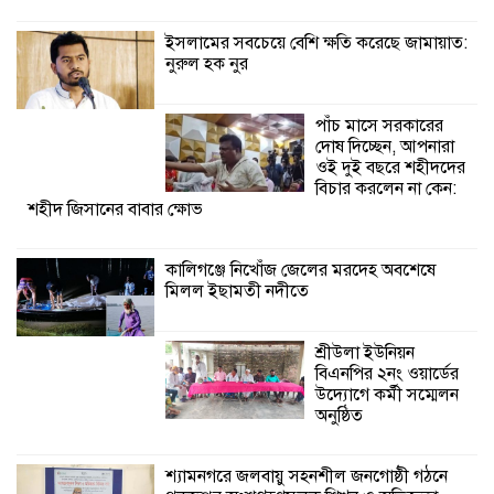
প্রকল্পের অংশগ্রহণমূলক শিখন ও অভিজ্ঞতা
বিনিময় সভা
ইসলামের সবচেয়ে বেশি ক্ষতি করেছে জামায়াত:
নুরুল হক নুর
শ্যামনগরে বনবিভাগ ও সিএমসির সাথে
জেলেদের মতবিনিময় সভা
পাঁচ মাসে সরকারের
দোষ দিচ্ছেন, আপনারা
ওই দুই বছরে শহীদদের
বিচার করলেন না কেন:
শহীদ জিসানের বাবার ক্ষোভ
কালিগঞ্জে নিখোঁজ জেলের মরদেহ অবশেষে
মিলল ইছামতী নদীতে
শ্রীউলা ইউনিয়ন
বিএনপির ২নং ওয়ার্ডের
উদ্যোগে কর্মী সম্মেলন
অনুষ্ঠিত
শ্যামনগরে জলবায়ু সহনশীল জনগোষ্ঠী গঠনে