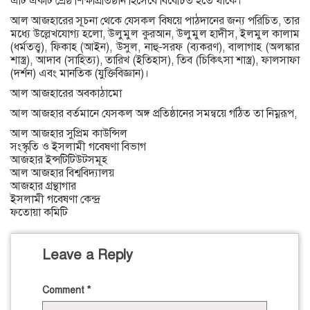
এটি একটি শ্রেষ্ঠ শিক্ষাপ্রতিষ্ঠান হিসেবে বিবেচিত হতে থাকে।
আল আজহারের সূচনা থেকে যেসকল বিষয়ে পাঠদানের জন্য পরিচিত, তার
মধ্যে উল্লেখযোগ্য হলো, উলুমুল কুরআন, উলুমুল হাদীস, ইলমুল কালাম
(ধর্মতত্ত্ব), ফিকাহ (আইন), উসুল, নাহু-সরফ (ব্যকরণ), বালাগাহ (অলঙ্কার
শাস্ত্র), আদাব (সাহিত্য), তারিখ (ইতিহাস), তিব (চিকিৎসা শাস্ত্র), ফালসাফা
(দর্শন) এবং মানতিক (যুক্তিবিজ্ঞান)।
আল আজহারের অবকাঠামো
আল আজহার বর্তমানে যেসকল অঙ্গ প্রতিষ্ঠানের সমন্বয়ে গঠিত তা নিম্নরূপ,
আল আজহার সুপ্রিম কাউন্সিল
সংস্কৃতি ও ইসলামী গবেষণা বিভাগ
আজহার ইন্সটিটিউটসমূহ
আল আজহার বিশ্ববিদ্যালয়
আজহার গ্রন্থাগার
ইসলামী গবেষণা কেন্দ্র
ফতোয়া কমিটি
Leave a Reply
Comment
*