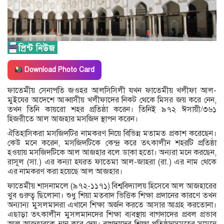
Download Photo Card
ফাতেমীয় সেনাপতি জওহর আলসিসিলী যখন ফাতেমীয় খলীফা আল-
মুইযের আদেশে আব্বাসীয় খলীফাদের নিকট থেকে মিসর জয় করে নেন,
তখন তিনি কায়রো শহর প্রতিষ্ঠা করেন। তিনিই ৯৭২ ঈসায়ী/৩৬১
হিজরীতে আল আজহার মসজিদ স্থাপন করেন।
ঐতিহাসিকরা মসজিদটির নামকরণ নিয়ে বিভিন্ন মতামত প্রকাশ করেছেন।
কেউ মনে করেন, মসজিদটিকে কেন্দ্র করে তৎকালীন শহরটি প্রতিষ্ঠা
হওয়ায় মসজিদটিকে আল আজহার বলে ডা্কা হতো। অন্যরা মনে করছেন,
রাসূল (সা.) এর কন্যা হযরত ফাতেমা আল-জাহরা (রা.) এর নাম থেকে
এর নামকরণ করা হয়েছে আল আজহার।
ফাতেমীয় শাসনামলে (৯৭২-১১৭১) বিশ্ববিদ্যালয় হিসেবে আল আজহারের
খুব গুরুত্ব ছিলোনা। শুধু শিয়া মতবাদ ভিত্তিক শিক্ষা প্রদানের কারণে তখন
অন্যান্য মুসলমানরা এখানে শিক্ষা অর্জন করতে আসার আগ্রহ করতোনা।
এছাড়া তৎকালীন মুসলমানদের শিক্ষা ব্যবস্থায় বাগদাদের প্রবল প্রভাব