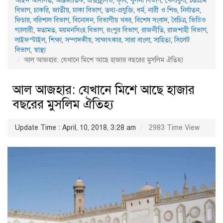
আইন আদালত
,
আন্তর্জাতিক
,
এক্সক্লুসিভ
,
কৃষি
,
খুলনা বিভাগ
,
খেলাধুলা
,
চট্টগ্রাম
বিভাগ
,
চাকরি
,
জাতীয়
,
ঢাকা বিভাগ
,
তথ্য-প্রযুক্তি
,
ধর্ম
,
নারী ও শিশু
,
নির্যাতন
,
ফিচার
,
বরিশাল বিভাগ
,
বিনোদন
,
বিভাগীয় খবর
,
বিশেষ সংবাদ
,
বৈচিত্র
,
ভিডিও
গ্যালারী
,
মতামত
,
ময়মনসিংহ বিভাগ
,
রংপুর বিভাগ
,
রাজনীতি
,
রাজশাহী বিভাগ
,
লাইফস্টাইল
,
শিক্ষা
,
সম্পাদকীয়
,
সাক্ষাৎকার
,
সারা বাংলা
,
সাহিত্য
,
সিলেট
বিভাগ
,
স্বাস্থ্য
আল আজহার: যেখানে মিশে আছে হাজার বছরের মুসলিম ঐতিহ্য
আল আজহার: যেখানে মিশে আছে হাজার
বছরের মুসলিম ঐতিহ্য
Update Time : April, 10, 2018, 3:28 am
2983 Time View