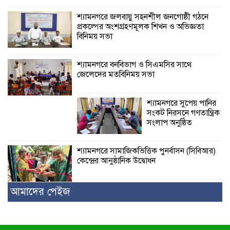
শ্যামনগরে জলবায়ু সহনশীল জনগোষ্ঠী গঠনে
প্রকল্পের অংশগ্রহণমূলক শিখন ও অভিজ্ঞতা
বিনিময় সভা
শ্যামনগরে বনবিভাগ ও সিএমসির সাথে
জেলেদের মতবিনিময় সভা
শ্যামনগরে সুপেয় পানির
সংকট নিরসনে গণতান্ত্রিক
সংলাপ অনুষ্ঠিত
শ্যামনগরে সামাজিকভিত্তিক পুনর্বাসন (সিবিআর)
কেন্দ্রের আনুষ্ঠানিক উদ্বোধন
আমাদের পেইজ