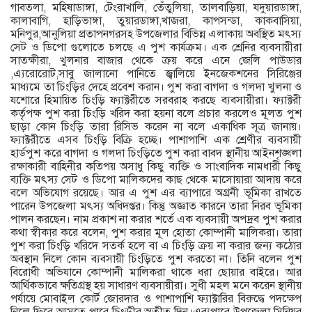
গাবতলা, মহিষাডাঙ্গা, টেংরাখালি, তেঁতুলিয়া, তালবাড়িয়া, যদুয়ারডাঙ্গা,
কালাবাগি, হাড়িভাঙ্গা, তুয়ারডাঙ্গা,খাজরা, কাপসন্ডা, কাকবাসিয়া,
মনিপুর,আনুলিয়া প্রতাপনগরসহ উপজেলার বিভিন্ন এলাকায় অবস্থিত মৎস্য
সেট ও ডিপো গুলোতে চলছে এ পুশ কার্যক্রম। এক শ্রেনির ব্যবসায়ীরা
সাতক্ষীরা, খুলনার বাজার থেকে ক্রয় করে এনে জেলি পাউডার
,এ্যরোরোট,সাবু জালানো পানিতে জ্বালিয়ে ইনজেকশনের সিরিঞ্জের
মাধ্যমে তা চিংড়ির দেহে প্রবেশ করান। পুশ করা বাগদা ও গলদা খুলনা ও
যশোরে হিমায়িত চিংড়ি ফ্যাক্টরীতে সরবরাহ করছে ব্যবসায়ীরা। ফ্যাক্টরী
কর্তৃপক্ষ পুশ করা চিংড়ি খরিদ করা হয়না বলে প্রচার করলেও মূলত পুশ
ছাড়া কোন চিংড়ি তারা রিসিভ করেন না বলে একাধিক সূত্র জানায়।
ফ্যাক্টরীতে এসব চিংড়ি বিক্রি হচ্ছে। পাশাপাশি এক শ্রেণীর ব্যবসায়ী
হার্ডপুশ করে বাগদা ও গলদা চিংড়িতে পুশ করা বাবদ স্থানীয় আইনশৃঙ্খলা
রক্ষাকারী বাহিনীর কতিপয় অসাধু কিছু ব্যক্তি ও সাংবাদিক নামধারী কিছু
ব্যক্তি মৎস্য সেট ও ডিপো মালিকদের কাছ থেকে মাসোয়ারা আদায় করে
বলে অভিযোগ রয়েছে। আর এ পুশ এর ব্যাপারে অগ্রনী ভূমিকা রাখতে
পারেন উপজেলা মৎস্য অধিদপ্তর। কিন্তু অজ্ঞাত কারনে তারা নিরব ভূমিকা
পালন করছেন। নাম প্রকাশ না করার শর্তে এক ব্যবসায়ী অপদ্রব পুশ করার
কথা স্বীকার করে বলেন, পুশ করার মূল হোতা কোম্পানী মালিকরা। তারা
পুশ করা চিংড়ি খরিদে সতর্ক হলে বা এ চিংড়ি ক্রয় না করার জন্য কঠোর
অবস্থান নিলে কোন ব্যবসায়ী চিংড়িতে পুশ করতো না। তিনি বলেন পুশ
বিরোধী অভিযানে কোম্পানী মালিকরা থাকে ধরা ছোয়ার বাইরে। আর
আর্থিকভাবে ক্ষতিগ্রস্থ হয় সাধারণ ব্যবসায়ীরা। সুধী মহল মনে করেন স্থানীয়
পর্যায়ে মোবাইল কোর্ট জোরদার ও পাশাপাশি ফ্যাক্টারির বিরুদ্ধে পদক্ষেপ