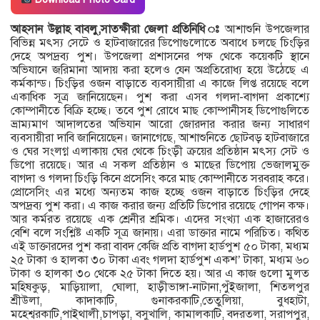
আহসান উল্লাহ বাবলু,সাতক্ষীরা জেলা প্রতিনিধি ঃ
আশাশুনি উপজেলার
বিভিন্ন মৎস্য সেটে ও হাটবাজারের ডিপোগুলোতে অবাধে চলছে চিংড়ির
দেহে অপদ্রব্য পুশ। উপজেলা প্রশাসনের পক্ষ থেকে কয়েকটি স্থানে
অভিযানে জরিমানা আদায় করা হলেও যেন অপ্রতিরোধ্য হয়ে উঠেছে এ
কর্মকান্ড। চিংড়ির ওজন বাড়াতে ব্যবসায়ীরা এ কাজে লিপ্ত রয়েছে বলে
একাধিক সূত্র জানিয়েছেন। পুশ করা এসব গলদা-বাগদা প্রকাশ্যে
কোম্পানীতে বিক্রি হচ্ছে। তবে পুশ রোধে মাছ কোম্পানীসহ ডিপোগুলিতে
ভ্রাম্যমাণ আদালতের অভিযান আরো জোরদার করার জন্য সাধারণ
ব্যবসায়ীরা দাবি জানিয়েছেন। জানাগেছে, আশাশুনিতে ছোটবড় হাটবাজারে
ও ঘের সংলগ্ন এলাকায় ঘের থেকে চিংড়ী ক্রয়ের প্রতিষ্ঠান মৎস্য সেট ও
ডিপো রয়েছে। আর এ সকল প্রতিষ্ঠান ও মাছের ডিপোয় ভেজালমুক্ত
বাগদা ও গলদা চিংড়ি কিনে প্রসেসিং করে মাছ কোম্পানীতে সরবরাহ করে।
প্রোসেসিং এর মধ্যে অন্যতম কাজ হচ্ছে ওজন বাড়াতে চিংড়ির দেহে
অপদ্রব্য পুশ করা। এ কাজ করার জন্য প্রতিটি ডিপোর রয়েছে গোপন কক্ষ।
আর কর্মরত রয়েছে এক শ্রেনীর শ্রমিক। এদের সংখ্যা এক হাজারেরও
বেশি বলে সংশ্লিষ্ট একটি সূত্র জানায়। এরা ডাক্তার নামে পরিচিত। কথিত
এই ডাক্তারদের পুশ করা বাবদ কেজি প্রতি বাগদা হার্ডপুশ ৫০ টাকা, মধ্যম
২৫ টাকা ও হালকা ৩০ টাকা এবং গলদা হার্ডপুশ একশ’ টাকা, মধ্যম ৬০
টাকা ও হালকা ৩০ থেকে ২৫ টাকা দিতে হয়। আর এ কাজ গুলো মুলত
মহিষকুড়, মাড়িয়ালা, ঘোলা, হাড়ীভাঙ্গা-নাটানা,পুঁইজালা, শিতলপুর
শ্রীউলা, কাদাকাটি, গুনাকরকাটি,তেতুলিয়া, বুধহাটা,
মহেশ্বরকাটি,পাইথালী,চাপড়া, বসুখালি, কামালকাটি, বদরতলা, সরাপপুর,