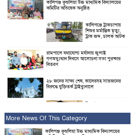
কালিগঞ্জ কুশুলিয়া উচ্চ মাধ্যমিক বিদ্যালয়ের
কমিটির অভিষেক অনুষ্ঠিত
কালিগঞ্জে ট্রাকচাপায়
শিশুর মর্মান্তিক মৃত্যু,
ট্রাক জব্দ, চালক আটক
রামপালে যথাযোগ্য মর্যাদায় জুলাই
গণঅভ্যুত্থান দিবসে আলোচনা সভা পুরষ্কার
বিতরণ
২৮ জনের সাক্ষ্য শেষ, কাদেরসহ সাতজনের
বিরুদ্ধে যুক্তিতর্ক ট্রাইব্যুনালে
ইসলামের সবচেয়ে
বেশি ক্ষতি করেছে
জামায়াত: নুরুল হক
More News Of This Category
নুর
কালিগঞ্জ কুশুলিয়া উচ্চ মাধ্যমিক বিদ্যালয়ের