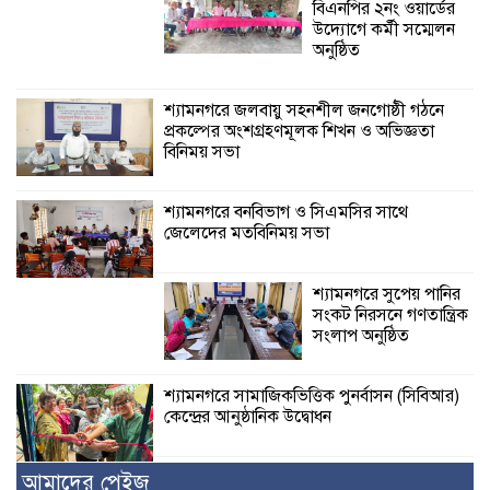
বিএনপির ২নং ওয়ার্ডের
উদ্যোগে কর্মী সম্মেলন
অনুষ্ঠিত
শ্যামনগরে জলবায়ু সহনশীল জনগোষ্ঠী গঠনে
প্রকল্পের অংশগ্রহণমূলক শিখন ও অভিজ্ঞতা
বিনিময় সভা
শ্যামনগরে বনবিভাগ ও সিএমসির সাথে
জেলেদের মতবিনিময় সভা
শ্যামনগরে সুপেয় পানির
সংকট নিরসনে গণতান্ত্রিক
সংলাপ অনুষ্ঠিত
শ্যামনগরে সামাজিকভিত্তিক পুনর্বাসন (সিবিআর)
কেন্দ্রের আনুষ্ঠানিক উদ্বোধন
আমাদের পেইজ