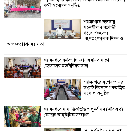
শ্রীউলা ইউনিয়ন বিএনপির ২নং ওয়ার্ডের উদ্যোগে
বিনিময় সভা
কর্মী সম্মেলন অনুষ্ঠিত
শ্যামনগরে বনবিভাগ ও সিএমসির সাথে
শ্যামনগরে জলবায়ু
জেলেদের মতবিনিময় সভা
সহনশীল জনগোষ্ঠী
গঠনে প্রকল্পের
অংশগ্রহণমূলক শিখন ও
অভিজ্ঞতা বিনিময় সভা
শ্যামনগরে বনবিভাগ ও সিএমসির সাথে
জেলেদের মতবিনিময় সভা
শ্যামনগরে সুপেয় পানির
সংকট নিরসনে গণতান্ত্রিক
সংলাপ অনুষ্ঠিত
শ্যামনগরে সামাজিকভিত্তিক পুনর্বাসন (সিবিআর)
কেন্দ্রের আনুষ্ঠানিক উদ্বোধন