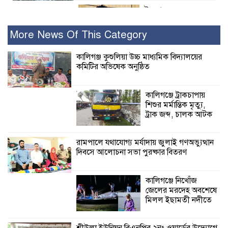
ইসলামের সবচেয়ে
বেশি ক্ষতি করেছে
জামায়াত: নুরুল হক
More News Of This Category
নুর
কালিগঞ্জ কুশুলিয়া উচ্চ মাধ্যমিক বিদ্যালয়ের
কমিটির অভিষেক অনুষ্ঠিত
পাঁচ মাসে সরকারের দোষ দিচ্ছেন, আপনারা
ওই দুই বছরে শহীদদের বিচার করলেন না
কেন: শহীদ জিসানের বাবার ক্ষোভ
কালিগঞ্জে ট্রাকচাপায়
শিশুর মর্মান্তিক মৃত্যু,
কালিগঞ্জে নিখোঁজ জেলের মরদেহ অবশেষে
ট্রাক জব্দ, চালক আটক
মিলল ইছামতী নদীতে
রামপালে যথাযোগ্য মর্যাদায় জুলাই গণঅভ্যুত্থান
দিবসে আলোচনা সভা পুরষ্কার বিতরণ
শ্রীউলা ইউনিয়ন
বিএনপির ২নং ওয়ার্ডের
উদ্যোগে কর্মী সম্মেলন
কালিগঞ্জে নিখোঁজ
অনুষ্ঠিত
জেলের মরদেহ অবশেষে
মিলল ইছামতী নদীতে
শ্যামনগরে জলবায়ু সহনশীল জনগোষ্ঠী গঠনে
প্রকল্পের অংশগ্রহণমূলক শিখন ও অভিজ্ঞতা