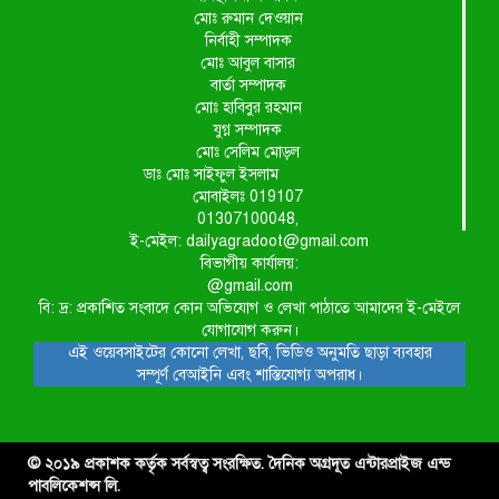
মোঃ রুমান দেওয়ান
নির্বাহী সম্পাদক
মোঃ আবুল বাসার
বার্তা সম্পাদক
মোঃ হাবিবুর রহমান
যুগ্ন সম্পাদক
মোঃ সেলিম মোড়ল
ডাঃ মোঃ সাইফুল ইসলাম
মোবাইলঃ 019107
01307100048,
ই-মেইল: dailyagradoot@gmail.com
বিভাগীয় কার্যালয়:
@gmail.com
বি: দ্র: প্রকাশিত সংবাদে কোন অভিযোগ ও লেখা পাঠাতে আমাদের ই-মেইলে
যোগাযোগ করুন।
এই ওয়েবসাইটের কোনো লেখা, ছবি, ভিডিও অনুমতি ছাড়া ব্যবহার
সম্পূর্ণ বেআইনি এবং শাস্তিযোগ্য অপরাধ।
© ২০১৯ প্রকাশক কর্তৃক সর্বস্বত্ব সংরক্ষিত. দৈনিক অগ্রদূত এন্টারপ্রাইজ এন্ড
পাবলিকেশন্স লি.