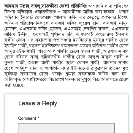
আহসান উল্লাহ বাবলু,সাতক্ষীরা জেলা প্রতিনিধিঃ
আশাশুনি থানা পুলিশের
বিশেষ অভিযানে ওয়ারেন্টভূক্ত ৯ আসামীকে আটক করা হয়েছে। থানার
অফিসার ইনচার্জ মোহাম্মাদ গোলাম কবির এর নেতৃত্বে সোমবার বিশেষ
অভিযান পরিচালনানকালে এসআই ফকির জুয়েল রানা, এসআই মামুন
হোসেন, এএসআই কবির হোসেন, এএসআই দেবাশিষ মন্ডল, এএসআই
নাজিম উদ্দীন, এএসআই পূর্ণানন্দ হরি, এএসআই কায়ছারুল ইসলাম
সঙ্গীয় ফোর্স এর সহায়তায় প্রতাপনগর ইউনিয়নের মুনসুর গাজীর ছেলে
ইয়াছিন গাজী, বড়দল ইউনিয়নের বামনডাঙ্গা গ্রামের অজিয়ার গাজীর ছেলে
আব্দুর রউফ গাজী, গহর আলি গাজীর ছেলে হারুন গাজী, আরশাদ সানার
ছেলে রবিউল সানা, ছহিলউদ্দীন গাজীর ছেলে আব্দুল মান্নান গাজী ও
কুদ্দস গাজী, জবেদ আলী গাজীর ছেলে খোকন গাজী, আরশাদ সানার
ছেলে অহিদুল সানা ও আশাশুনি সদর ইউনিয়নের ঠাকুরাবাদ গ্রামের মৃত
সূর্যকান্ত সরদারের ছেলে প্রবোধ কুমার সরদারকে আটক করা হয়।
আটককৃত আসামীদেরকে বিচারার্থে মঙ্গলবার দুপুরে বিজ্ঞ আদালতে প্রেরণ
করা হয়েছে।
Leave a Reply
Comment
*