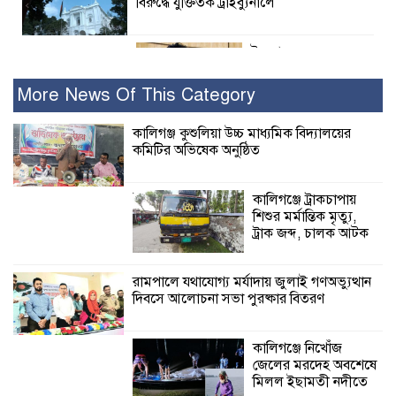
বিরুদ্ধে যুক্তিতর্ক ট্রাইব্যুনালে
ইসলামের সবচেয়ে
বেশি ক্ষতি করেছে
জামায়াত: নুরুল হক
More News Of This Category
নুর
কালিগঞ্জ কুশুলিয়া উচ্চ মাধ্যমিক বিদ্যালয়ের
কমিটির অভিষেক অনুষ্ঠিত
পাঁচ মাসে সরকারের দোষ দিচ্ছেন, আপনারা
ওই দুই বছরে শহীদদের বিচার করলেন না
কেন: শহীদ জিসানের বাবার ক্ষোভ
কালিগঞ্জে ট্রাকচাপায়
শিশুর মর্মান্তিক মৃত্যু,
কালিগঞ্জে নিখোঁজ জেলের মরদেহ অবশেষে
ট্রাক জব্দ, চালক আটক
মিলল ইছামতী নদীতে
রামপালে যথাযোগ্য মর্যাদায় জুলাই গণঅভ্যুত্থান
দিবসে আলোচনা সভা পুরষ্কার বিতরণ
শ্রীউলা ইউনিয়ন
বিএনপির ২নং ওয়ার্ডের
উদ্যোগে কর্মী সম্মেলন
কালিগঞ্জে নিখোঁজ
অনুষ্ঠিত
জেলের মরদেহ অবশেষে
মিলল ইছামতী নদীতে