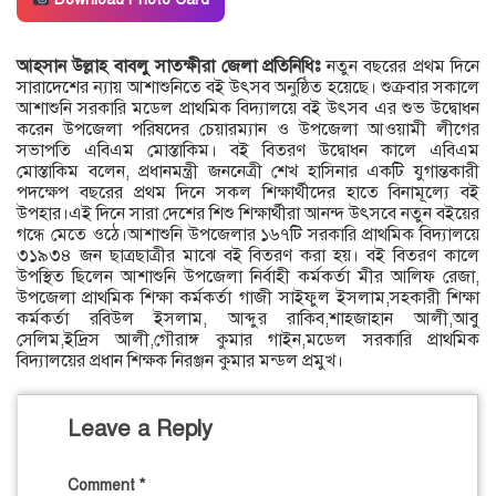
আহসান উল্লাহ বাবলু সাতক্ষীরা জেলা প্রতিনিধিঃ
নতুন বছরের প্রথম দিনে
সারাদেশের ন্যায় আশাশুনিতে বই উৎসব অনুষ্ঠিত হয়েছে। শুক্রবার সকালে
আশাশুনি সরকারি মডেল প্রাথমিক বিদ্যালয়ে বই উৎসব এর শুভ উদ্বোধন
করেন উপজেলা পরিষদের চেয়ারম্যান ও উপজেলা আওয়ামী লীগের
সভাপতি এবিএম মোস্তাকিম। বই বিতরণ উদ্বোধন কালে এবিএম
মোস্তাকিম বলেন, প্রধানমন্ত্রী জননেত্রী শেখ হাসিনার একটি যুগান্তকারী
পদক্ষেপ বছরের প্রথম দিনে সকল শিক্ষার্থীদের হাতে বিনামূল্যে বই
উপহার।এই দিনে সারা দেশের শিশু শিক্ষার্থীরা আনন্দ উৎসবে নতুন বইয়ের
গন্ধে মেতে ওঠে।আশাশুনি উপজেলার ১৬৭টি সরকারি প্রাথমিক বিদ্যালয়ে
৩১৯৩৪ জন ছাত্রছাত্রীর মাঝে বই বিতরণ করা হয়। বই বিতরণ কালে
উপস্থিত ছিলেন আশাশুনি উপজেলা নির্বাহী কর্মকর্তা মীর আলিফ রেজা,
উপজেলা প্রাথমিক শিক্ষা কর্মকর্তা গাজী সাইফুল ইসলাম,সহকারী শিক্ষা
কর্মকর্তা রবিউল ইসলাম, আব্দুর রাকিব,শাহজাহান আলী,আবু
সেলিম,ইদ্রিস আলী,গৌরাঙ্গ কুমার গাইন,মডেল সরকারি প্রাথমিক
বিদ্যালয়ের প্রধান শিক্ষক নিরঞ্জন কুমার মন্ডল প্রমুখ।
Leave a Reply
Comment
*