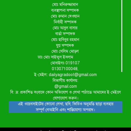
মোঃ মনিরুজ্জামান
ব্যবস্থাপনা সম্পাদক
মোঃ রুমান দেওয়ান
নির্বাহী সম্পাদক
মোঃ আবুল বাসার
বার্তা সম্পাদক
মোঃ হাবিবুর রহমান
যুগ্ন সম্পাদক
মোঃ সেলিম মোড়ল
ডাঃ মোঃ সাইফুল ইসলাম
মোবাইলঃ 019107
01307100048,
ই-মেইল: dailyagradoot@gmail.com
বিভাগীয় কার্যালয়:
@gmail.com
বি: দ্র: প্রকাশিত সংবাদে কোন অভিযোগ ও লেখা পাঠাতে আমাদের ই-মেইলে
যোগাযোগ করুন।
এই ওয়েবসাইটের কোনো লেখা, ছবি, ভিডিও অনুমতি ছাড়া ব্যবহার
সম্পূর্ণ বেআইনি এবং শাস্তিযোগ্য অপরাধ।