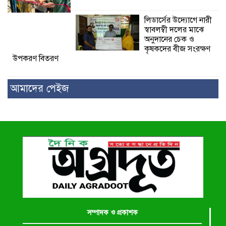
লিডার্সের উদ্যোগে নারী
স্বাবলম্বী দলের মাঝে
অনুদানের চেক ও
কৃষকদের বীজ সংরক্ষণ
উপকরণ বিতরণ
আমাদের পেইজ
সম্পাদক ও প্রকাশক