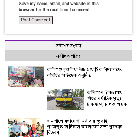
Save my name, email, and website in this
browser for the next time I comment.
সর্বশেষ সংবাদ
সর্বাধিক পঠিত
কালিগঞ্জ কুশুলিয়া উচ্চ মাধ্যমিক বিদ্যালয়ের
কমিটির অভিষেক অনুষ্ঠিত
কালিগঞ্জে ট্রাকচাপায়
শিশুর মর্মান্তিক মৃত্যু,
ট্রাক জব্দ, চালক আটক
রামপালে যথাযোগ্য মর্যাদায় জুলাই
গণঅভ্যুত্থান দিবসে আলোচনা সভা পুরষ্কার
বিতরণ