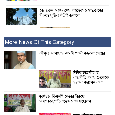
২৮ জনের সাক্ষ্য শেষ, কাদেরসহ সাতজনের
বিরুদ্ধে যুক্তিতর্ক ট্রাইব্যুনালে
ইসলামের সবচেয়ে
বেশি ক্ষতি করেছে
জামায়াত: নুরুল হক
More News Of This Category
নুর
বহিষ্কৃত জামায়াত এমপি গাজী নজরুল গ্রেপ্তার
পাঁচ মাসে সরকারের দোষ দিচ্ছেন, আপনারা
ওই দুই বছরে শহীদদের বিচার করলেন না
কেন: শহীদ জিসানের বাবার ক্ষোভ
নিষিদ্ধ ছাত্রলীগের
রাজনীতি করায় ছেলেকে
কালিগঞ্জে নিখোঁজ জেলের মরদেহ অবশেষে
ত্যাজ্য করলেন বাবা
মিলল ইছামতী নদীতে
সুবর্ণচরে বিএনপি নেতার বিরুদ্ধে
‘অপপ্রচার,প্রতিবাদে সংবাদ সম্মেলন
শ্রীউলা ইউনিয়ন
বিএনপির ২নং ওয়ার্ডের
উদ্যোগে কর্মী সম্মেলন