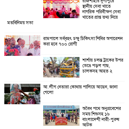
রাজশাহীর দুর্গাপুরে
অনুষ্ঠিত
স্থানীয় সেবা খাতে
নাগরিক পরিবীক্ষণ সেবা
শ্যামনগরে জলবায়ু সহনশীল জনগোষ্ঠী গঠনে
খাতের প্রাপ্ত তথ্য নিয়ে
মতবিনিময় সভা
প্রকল্পের অংশগ্রহণমূলক শিখন ও অভিজ্ঞতা
বিনিময় সভা
রামপালে সর্ববৃহৎ চক্ষু চিকিৎসা শিবির অপারেশন
করা হবে ৭০০ রোগী
শ্যামনগরে বনবিভাগ ও সিএমসির সাথে
জেলেদের মতবিনিময় সভা
শার্শায় চলন্ত ট্রাকের উপর
ভেঙে পড়ল গাছ,
চালকসহ আহত ২
আ.লীগ নেতারা কোথায় পালিয়ে আছেন, জানা
গেলো
অবৈধ পথে অনুপ্রবেশের
সময় শিশুসহ ১৬
বাংলাদেশী নারী-পুরুষ
আটক