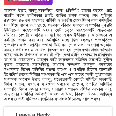
আহসান উল্লাহ বাবলু.সাতক্ষীরা জেলা প্রতিনিধিঃ হাজার বছরের শ্রেষ্ঠ
বাঙালি মহান স্বাধীনতার স্থপতি জাতির জনক বঙ্গবন্ধু শেখ মুজিবুর
রহমানের ৪৬ তম শাহাদাত বার্ষিকী ও জাতীয় শোক দিবস নানা কর্মসূচির
মধ্য দিয়ে পালন করা হয়েছে গতকাল রবিবার সকালে আশাশুনির বুধহাটা
ইউনিয়নের মহেশ্বরকাটি মৎস্য সেট চত্বরে মহেশ্বরকাটি আড়তদার
সমিতির, বেপারী সমিতির ও হ্য1ল্ডিং শ্রমিক ইউনিয়নের আয়োজনে এ
কর্মসূচি পালন করা হয়। কর্মসূচির মধ্যে ছিল বঙ্গবন্ধুর প্রতিকৃতিতে
পুষ্পমাল্য অর্পণ, জাতীয় পতাকা উত্তোলন, শোক সভা, ও দোয়া অনুষ্ঠান,
অসহায় গরীবদের মাঝে খাদ্য বিতরণ করা হয়। শোকসভায় প্রধান অতিথির
বক্তব্য রাখেন উপজেলা আওয়ামী লীগ নেতা ইউপি চেয়ারম্যান ইঞ্জিনিয়ার
আ ব ম মোসাদ্দেক। মহেশ্বর কাটি আড়তদার সমিতির সভাপতি সুনীল
কুমার মন্ডলের সভাপতিত্বে সাধারণ সম্পাদক আবদুল গফফরের
সঞ্চালনায় বিশেষ অতিথির বক্তব্য রাখেন ও উপস্থিত ছিলেন আশাশুনি
রিপোর্টার্স ক্লাবের সিনিয়র সহ-সভাপতি এম এম সাহেব আলী, যুগ্মসাধারণ
সম্পাদক আহসান উল্লাহ বাবলু, মহেশ্বরকাটি বেপারী সমিতির সভাপতি
নির্মল মন্ডল, সাধারণ সম্পাদক মনজেল হোসেন, হ্য1ল্ডিং সমিতির
সভাপতি মিলন কুমার মন্ডল, সাধারণ সম্পাদক বদিউর রহমান( বদু),
আড়তদার সমিতির কর্মকর্তা আবল আজিজ, বিকাশ, বিক্রম, জাহিদুল
আলম বেপারী সমিতির সাংগঠনিক সম্পাদক দিনোবন্ধু, পাল প্রমূখ।
Leave a Reply