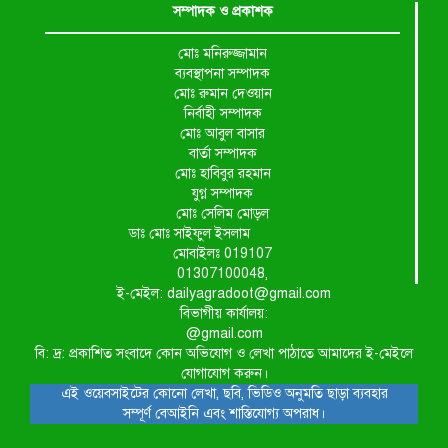
সম্পাদক ও প্রকাশক
মোঃ মনিরুজ্জামান
ব্যবস্থাপনা সম্পাদক
মোঃ রুমান দেওয়ান
নির্বাহী সম্পাদক
মোঃ আবুল বাসার
বার্তা সম্পাদক
মোঃ হাবিবুর রহমান
যুগ্ন সম্পাদক
মোঃ সেলিম মোড়ল
ডাঃ মোঃ সাইফুল ইসলাম
মোবাইলঃ 019107
01307100048,
ই-মেইল: dailyagradoot@gmail.com
বিভাগীয় কার্যালয়:
@gmail.com
বি: দ্র: প্রকাশিত সংবাদে কোন অভিযোগ ও লেখা পাঠাতে আমাদের ই-মেইলে
যোগাযোগ করুন।
এই ওয়েবসাইটের কোনো লেখা, ছবি, ভিডিও অনুমতি ছাড়া ব্যবহার
সম্পূর্ণ বেআইনি এবং শাস্তিযোগ্য অপরাধ।