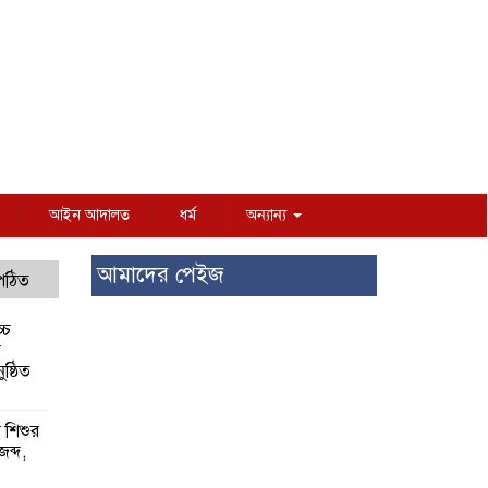
আইন আদালত
ধর্ম
অন্যান্য
আমাদের পেইজ
 পঠিত
্চ
র
ষ্ঠিত
য় শিশুর
 জব্দ,