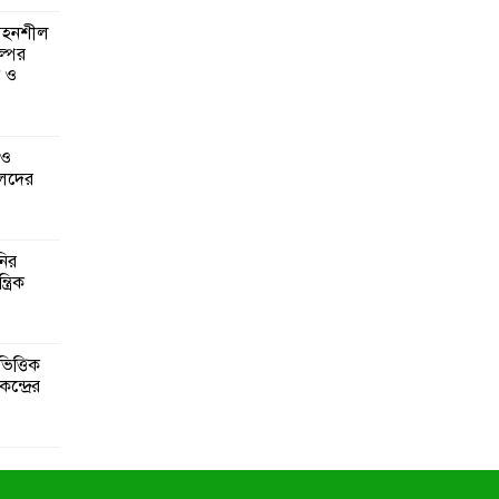
 সহনশীল
্পের
ন ও
 ও
েদের
নির
্রিক
িত্তিক
ন্দ্রের