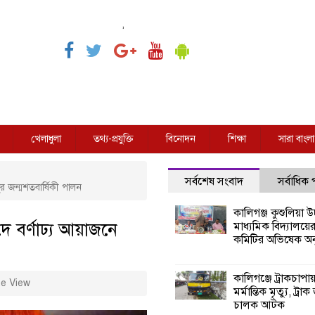
,
খেলাধুলা
তথ্য-প্রযুক্তি
বিনোদন
শিক্ষা
সারা বাংলা
সর্বশেষ সংবাদ
সর্বাধিক
ুর জন্মশতবার্ষিকী পালন
কালিগঞ্জ কুশুলিয়া উচ
 বর্ণাঢ্য আয়াজনে
মাধ্যমিক বিদ্যালয়ে
কমিটির অভিষেক অনু
কালিগঞ্জে ট্রাকচাপা
e View
মর্মান্তিক মৃত্যু, ট্রাক
চালক আটক