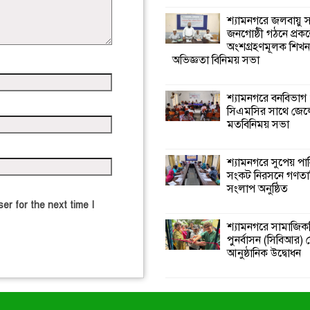
শ্যামনগরে জলবায়ু
জনগোষ্ঠী গঠনে প্রকল
অংশগ্রহণমূলক শিখ
অভিজ্ঞতা বিনিময় সভা
শ্যামনগরে বনবিভাগ
সিএমসির সাথে জেল
মতবিনিময় সভা
শ্যামনগরে সুপেয় পা
সংকট নিরসনে গণতান্ত
সংলাপ অনুষ্ঠিত
er for the next time I
শ্যামনগরে সামাজিকভ
পুনর্বাসন (সিবিআর) কে
আনুষ্ঠানিক উদ্বোধন