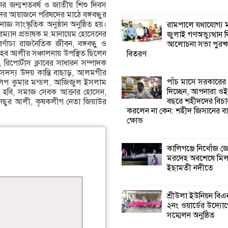
নের জন্মশতবর্ষ ও জাতীয় শিশু দিবস
দের আয়াজনে পরিষদের মাঠে বঙ্গবন্ধুর
কালিগঞ্জে নিখোঁজ 
্ঞ সাংস্কৃতিক অনুষ্ঠান অনুষ্ঠিত হয়।
রামপালে যথাযোগ্য মর
মরদেহ অবশেষে ম
্যান প্রভাষক ম.মানায়েম হােসেনের
জুলাই গণঅভ্যুত্থান 
ইছামতী নদীতে
্ণাঢ্য রাজনৈতিক জীবন, বঙ্গবন্ধু ও
আলোচনা সভা পুরষ্ক
হেব আলীর সঞ্চালনায় উপস্থিত ছিলেন
বিতরণ
রিপাের্টাস ক্লাবের সাধারন সম্পাদক
শ্রীউলা ইউনিয়ন বি
পি সদস্য উদয় কান্তি বাছাড়, আলমগীর
২নং ওয়ার্ডের উদ্যো
পাঁচ মাসে সরকারের
 দীলিপ কুমার মন্ডল, আজিজুল ইসলাম
কর্মী সম্মেলন অনুষ্ঠ
দিচ্ছেন, আপনারা ওই
 হবি, সমাজ সেবক আক্তার হােসেন,
বছরে শহীদদের বিচা
নছুর আলী, কৃষকলীগ নেতা জিয়াউর
করলেন না কেন: শহীদ জিসানের বা
শ্যামনগরে জলবায়ু
ক্ষোভ
সহনশীল জনগোষ্ঠী 
প্রকল্পের অংশগ্রহণ
শিখন ও অভিজ্ঞতা বিনিময় সভা
কালিগঞ্জে নিখোঁজ 
মরদেহ অবশেষে মি
ইছামতী নদীতে
শ্যামনগরে বনবিভা
সিএমসির সাথে জে
মতবিনিময় সভা
শ্রীউলা ইউনিয়ন বি
২নং ওয়ার্ডের উদ্যোগ
সম্মেলন অনুষ্ঠিত