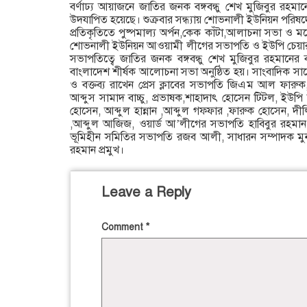
বর্ণাঢ্য আয়াজনে জাতির জনক বঙ্গবন্ধু শেখ মুজিবুর রহমা
উদযাপিত হয়েছে। শুক্রবার সন্ধ্যায় শােভনালী ইউনিয়ন পরিষ
প্রতিকৃতিতে পুষ্পমাল্য অর্পন,কেক কাঁটা,আলাচনা সভা ও মনােজ
শোভনালী ইউনিয়ন আওয়ামী লীগের সভাপতি ও ইউপি চেয়ারম
সভাপতিত্বে জাতির জনক বঙ্গবন্ধু শেখ মুজিবুর রহমানের বর
বাংলাদেশ শীর্ষক আলোচনা সভা অনুষ্ঠিত হয়। সাংবাদিক সা
ও বক্তব্য রাখেন প্রেস ক্লাবের সভাপতি জিএম আল ফারুক, 
আব্দুস সামাদ বাচ্চু, প্রভাষক,শাহাদাৎ হােসেন টিটল, ইউ
হােসেন, আব্দুল হান্নান ,আব্দুল গফ্ফার ,ফারুক হােসেন,
,আব্দুল আজিজ, ওয়ার্ড আ’লীগের সভাপতি হাবিবুর রহমান
ভূমিহীন সমিতির সভাপতি রজব আলী, সাধারন সম্পাদক মু
রহমান প্রমুখ।
Leave a Reply
Comment
*