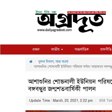
প্রচ্ছদ
জাতীয়
আন্তর্জাতিক
রাজনীতি
খুলনা বিভাগ
,
সারা বাংলা
আশাশুনির শােভনালী ইউনিয়ন পরিষদে বর্ণাঢ্য আয়াজনে বঙ্গবন্ধ
আশাশুনির শােভনালী ইউনিয়ন পরিষদে
বঙ্গবন্ধুর জন্মশতবার্ষিকী পালন
Update Time : March, 20, 2021, 2:22 pm
658 Tim