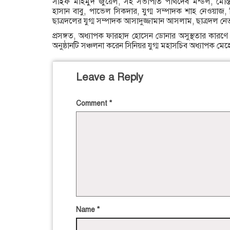
সাইফ মাহমুদ জুয়েল, সহ সভাপতি পার্থদেব মন্ডল, মোস্ত
হাসান বাবু, পাভেল সিকদার, যুগ্ম সম্পাদক শাহ নেওয়াজ, র
ছাত্রদলের যুগ্ম সম্পাদক আসাদুজ্জামান আসলাম, ছাত্রদল ন
প্রসঙ্গত, অধ্যাপক ফারহাদ হোসেন ডোনার অসুস্থতার কারণে
অনুষ্ঠানটি সঞ্চলনা করেন সিনিয়র যুগ্ম মহাসচিব অধ্যাপক মেহে
Leave a Reply
Comment
*
Name
*