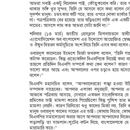
আমরা সবাই একটু বিনোদন পাই, কৌতুকবোধ করি। তার কথা 
থাকার ভঙ্গি খুব সুন্দর, তিনি যে আসনে বসে কথা বলেন সেট
সুদর্শন মানুষ। চমৎকার কটি পরে, তার ওপরে নোকা মার্কা
না। পত্রপত্রিকায় বের হয়েছে তার ঘড়িগুলো নাকি এক এক
দামের। আসলে দাম কত আমরা সেটা জানি না।”
শনিবার (১৩ মার্চ) জাতীয় প্রেসক্লাব মিলনায়তনে স্বাধী
এ্যাসোসিয়েশন অব বাংলাদেশ এর উদ্যোগে আয়োজিত স্বেচ্ছায়
ও ঔষুধ বিতরন কর্মসূচিতে অংশ নিয়ে তিনি এসব কথা বলেন।
ওবায়দুল কাদেরের উদ্দেশে মির্জা ফখরুল বলেন, “তিনি 
কটাক্ষ করেছেন। কিন্তু প্রত্যেকদিন বিএনপিকে নিয়েই কথা
তাহলে প্রতিদিন বিএনপি সম্পর্কে কথা কেন বলেন? কারণ
ভালো করে আছে এবং আপনাদের ওপর চড়াও হয়ে বসেছে ব
বলেন।”
বিএনপি মহাসচিব বলেন, “আপনাদেরতো লজ্বা হওয়া উ
সম্পাদক সাহেবের। আপনার এলাকা বসুরহাট, আপনার এল
আজকে পত্রিকায় আসছে, সেখানে একজন সাংবাদিকসহ যে দু
শ্রমিকের ভাই মামলা করেত গিয়েছিলো কিন্তু পুলিশ তার মা
মামলা নেয়নি। কারণ তিনিতো শুধু কাদের মির্জা নয়, তিনি 
মানুষ ওবায়দুল কাদের সাহেব এর ভাই। কোথায় বিচার, কোথ
বিএনপির সমালোচনা করার আগে আপনারা আপনাদের নিজের ঘর
লড়ালড়ি তা সামলান।লুটের বণ্টন নিয়ে, বাংলাদেশকে যে 
মারামারি করে।”