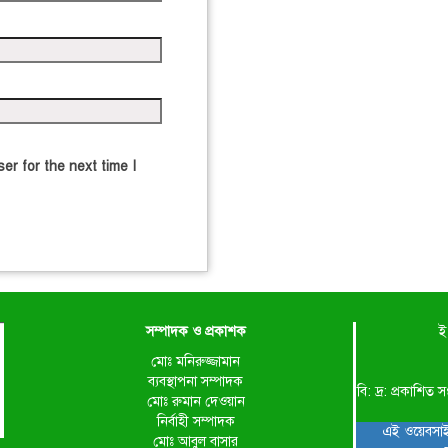
er for the next time I
সম্পাদক ও প্রকাশক
ই
মোঃ মনিরুজ্জামান
ব্যবস্থাপনা সম্পাদক
বি: দ্র: প্রকাশ
মোঃ রুমান দেওয়ান
নির্বাহী সম্পাদক
এই ওয়েবসাই
মোঃ আবুল বাসার