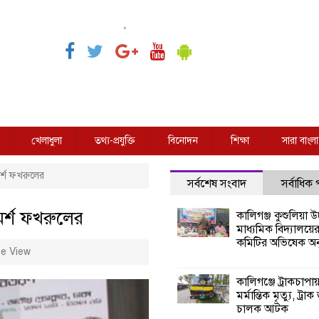
,
খেলাধুলা
তথ্য-প্রযুক্তি
বিনোদন
শিক্ষা
সারা বাংলা
্শ ফখরুলের
সর্বশেষ সংবাদ
সর্বাধিক
র্শ ফখরুলের
কালিগঞ্জ কুশুলিয়া উচ
মাধ্যমিক বিদ্যালয়ে
কমিটির অভিষেক অনু
e View
কালিগঞ্জে ট্রাকচাপা
মর্মান্তিক মৃত্যু, ট্রাক
চালক আটক