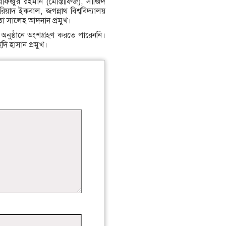
াফিজুর রহমান (মোস্তাফিজ), সাজিদ
িয়াদ ইকবাল, জগন্নাথ বিশ্ববিদ্যালয়
েতা সালেহ আদনান প্রমুখ।
 অনুষ্ঠানে অংশগ্রহণ করতে পারেননি।
দি হাসান প্রমুখ।