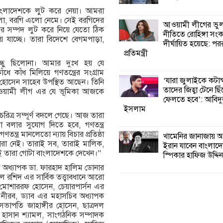
বাংলাদেশকে লুট করে নেয়া। আমরা
লো, বরগি এলো নেমে। সেই বরগিদের
আওয়ামী লীগের ভু
ের সম্পদ লুট করে নিয়ে যেতো ঠিক
নীতিতে রোহিঙ্গা সং
যাচ্ছে। তারা বিদেশে বেগমপাড়া,
দীর্ঘায়িত হয়েছে: পররাষ
প্রতিমন্ত্রী
ু ছিলোনা। আমার দুঃখ হয় যে
 কাঁধ মিলিয়ে গণতন্ত্রের সংগ্রাম
‘যারা জুলাইকে কটাক
োসেন সাহেব উপস্থিত আছেন। তিনি
তাদের জিহ্বা টেনে ছি
 আওয়ামী লীগ এর যে ভূমিকা আজকে
ফেলতে হবে’: আবিদ
ইসলাম
িত্র সম্পূর্ণ বদলে গেছে। আজ তারা
থা বলার সুযোগ দিতে হবে, গণতন্ত্র
্ত্র মানলেতো ন্যায় বিচার প্রতিষ্ঠা
খামেনির জানাজায় অ
ারা নেই। তারাই সব, তারাই মালিক,
ইরান যাবেন বাংলাদ
ই তারা গোটা বাংলাদেশকে দেখেন।”
স্পিকার হাফিজ উদ্দিন
্টা অধ্যাপক ডা. ফারহাদ হালিম ডোনার
 রশিদ এর সার্বিক তত্ত্বাবধানে আরো
র মোশাররফ হোসেন, চেয়ারপার্সন এর
নীরব, ড্যাব এর মহাসচিব অধ্যাপক
সভাপতি জাহাঙ্গীর হোসেন, ছাত্রদল
াসান শ্যামল, সাংগঠনিক সম্পাদক