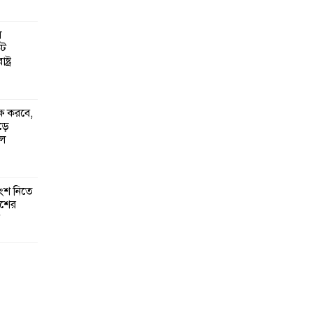
ল
কট
্ট্র
্ষ করবে,
ঁড়ে
ুল
ংশ নিতে
েশের