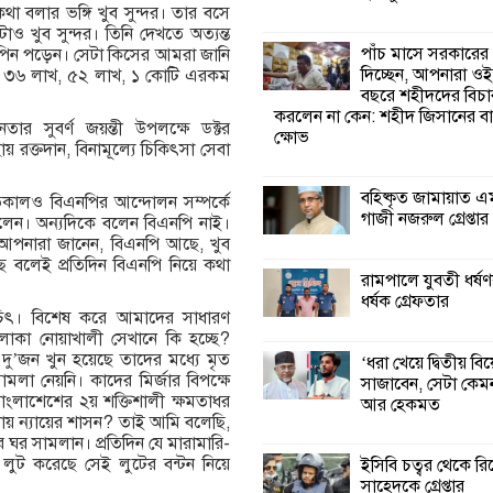
বলার ভঙ্গি খুব সুন্দর। তার বসে
াও খুব সুন্দর। তিনি দেখতে অত্যন্ত
কালিগঞ্জে নিখোঁজ 
পাঁচ মাসে সরকারের
র পিন পড়েন। সেটা কিসের আমরা জানি
মরদেহ অবশেষে ম
দিচ্ছেন, আপনারা ওই
টি ৩৬ লাখ, ৫২ লাখ, ১ কোটি এরকম
ইছামতী নদীতে
বছরে শহীদদের বিচা
করলেন না কেন: শহীদ জিসানের বা
নতার সুবর্ণ জয়ন্তী উপলক্ষে ডক্টর
ক্ষোভ
শ্রীউলা ইউনিয়ন বি
 রক্তদান, বিনামূল্যে চিকিৎসা সেবা
২নং ওয়ার্ডের উদ্যো
কর্মী সম্মেলন অনুষ্ঠ
বহিষ্কৃত জামায়াত এ
গতকালও বিএনপির আন্দোলন সম্পর্কে
গাজী নজরুল গ্রেপ্তার
 বলেন। অন্যদিকে বলেন বিএনপি নাই।
 আপনারা জানেন, বিএনপি আছে, খুব
শ্যামনগরে জলবায়ু
লেই প্রতিদিন বিএনপি নিয়ে কথা
সহনশীল জনগোষ্ঠী 
রামপালে যুবতী ধর্ষণ
প্রকল্পের অংশগ্রহণ
ধর্ষক গ্রেফতার
শিখন ও অভিজ্ঞতা বিনিময় সভা
চিৎ। বিশেষ করে আমাদের সাধারণ
াকা নোয়াখালী সেখানে কি হচ্ছে?
’জন খুন হয়েছে তাদের মধ্যে মৃত
‘ধরা খেয়ে দ্বিতীয় বি
শ্যামনগরে বনবিভা
মলা নেয়নি। কাদের মির্জার বিপক্ষে
সাজাবেন, সেটা কেমন
সিএমসির সাথে জে
বাংলাশেশের ২য় শক্তিশালী ক্ষমতাধর
আর হেকমত
মতবিনিময় সভা
ায় ন্যায়ের শাসন? তাই আমি বলেছি,
 সামলান। প্রতিদিন যে মারামারি-
লুট করেছে সেই লুটের বন্টন নিয়ে
ইসিবি চত্বর থেকে রি
সাহেদকে গ্রেপ্তার