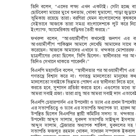
তিনি বলেন, “এদের লক্ষ্য এখন একটাই। সেটা হচ্ছে 
ছোটবেলা মায়ের মুখে শুনতাম, খোকা ঘুমালো, পাড়া জুড়া
ভূমিকায় রয়েছে তারা। বরগিরা যেমন বাংলাদেশের কৃষকদ
সেইভাবে আজকে তারা সমগ্র বাংলাদেশকে লুট করে নিয়ে 
ইংল্যান্ড, অ্যামেরিকায় বাড়িঘর তৈরী করছে।”
ফখরুল বলেন, “আওয়ামীলীগ কখনোই জনগণ এর বন্ধ
আওয়ামীলীগ পাকিস্তান আমলে দেখেছি আমাদের সাথে কাঁধে
করেছেন। আজকে আমাদের এখানে ড. খন্দকার মোশাররফ হ
ছাত্রলীগের নেতা ছিলেন, ভিপি ছিলেন। স্বাধীনতার পর
তিনিও সেখানে থাকতে পারেননি।”
বিএনপি মহাসচিব বলেন, “স্বাধীনতার পর আওয়ামীলীগ এর চর
গণতন্ত্রে বিশ্বাস করে না। গণতন্ত্র মানলেতো মানুষের ক
মানলেতো সবাইকে ভিন্নমত পোষণ এর স্বাধীনতা দিতে হবে, গণতন
করতে হবে, সুশাসন প্রতিষ্ঠা করতে হবে। এগুলোর মধ্যে ত
আমরা সবাই প্রজা। তারা প্রভু আর আমরা সবাই দাস এভাবে
বিএনপি চেয়ারপার্সন এর উপদেষ্টা ও ড্যাব এর প্রধান উপদেষ
এর সভাপতিত্বে ও ড্যাব এর সভাপতি অধ্যাপক ডা. হারুন আল
উপস্থিত ছিলেন বিএনপির স্থায়ী কমিটির সদস্য ড. খন্দকা
উপদেষ্টা আব্দুস সালাম, যুবদল সভাপতি সাইফুল ইসলাম 
আব্দুস সালাম, ট্রেজারার অধ্যাপক শাকিল, যুবদলের সহ 
সভাপতি ফজলুর রহমান খোকন, সাধারন সম্পাদক ইকবাল হ