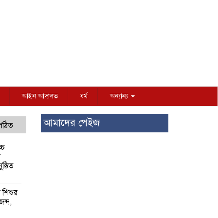
আইন আদালত
ধর্ম
অন্যান্য
আমাদের পেইজ
 পঠিত
্চ
র
ষ্ঠিত
য় শিশুর
 জব্দ,