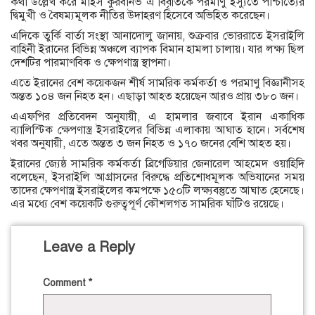
কথা উল্লেখ করে মাইস কুরবানভ এ বিবৃতিকে পরমাণু ইস্যুতে পাশ্চাত্যের
দ্বিমুখী ও বৈষম্যমূলক নীতির উদাহরণ হিসেবে অভিহিত করেছেন।
এদিকে তুর্কি বার্তা সংস্থা আনাদোলু জানায়, শুক্রবার ভোররাতে ইসরাইলি
বাহিনী ইরানের বিভিন্ন অঞ্চলে ব্যাপক বিমান হামলা চালায়। যার লক্ষ্য ছিল
দেশটির পারমাণবিক ও ক্ষেপণাস্ত্র স্থাপনা।
এতে ইরানের বেশ কয়েকজন শীর্ষ সামরিক কর্মকর্তা ও পরমাণু বিজ্ঞানীসহ
অন্তত ১০৪ জন নিহত হন। এছাড়া আহত হয়েছেন আরও প্রায় ৩৮০ জন।
এএফপির প্রতিবেদন অনুযায়ী, এ হামলার জবাবে ইরান একাধিক
ব্যালিস্টিক ক্ষেপণাস্ত্র ইসরাইলের বিভিন্ন এলাকায় আঘাত হানে। সর্বশেষ
খবর অনুযায়ী, এতে অন্তত ৩ জন নিহত ও ১৭০ জনের বেশি আহত হয়।
ইরানের জ্যেষ্ঠ সামরিক কর্মকর্তা ব্রিগেডিয়ার জেনারেল আহমেদ ওয়াহিদি
বলেছেন, ইসরাইলি আগ্রাসনের বিরুদ্ধে প্রতিশোধমূলক অভিযানের সময়
তাদের ক্ষেপণাস্ত্র ইসরাইলের কমপক্ষে ১৫০টি লক্ষ্যবস্তুতে আঘাত হেনেছে।
এর মধ্যে বেশ কয়েকটি গুরুত্বপূর্ণ কৌশলগত সামরিক ঘাঁটিও রয়েছে।
Leave a Reply
Comment
*