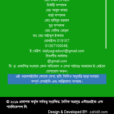
মোঃ রুমান দেওয়ান
নির্বাহী সম্পাদক
মোঃ আবুল বাসার
বার্তা সম্পাদক
মোঃ হাবিবুর রহমান
যুগ্ন সম্পাদক
মোঃ সেলিম মোড়ল
ডাঃ মোঃ সাইফুল ইসলাম
মোবাইলঃ 019107
01307100048,
ই-মেইল: dailyagradoot@gmail.com
বিভাগীয় কার্যালয়:
@gmail.com
বি: দ্র: প্রকাশিত সংবাদে কোন অভিযোগ ও লেখা পাঠাতে আমাদের ই-মেইলে
যোগাযোগ করুন।
এই ওয়েবসাইটের কোনো লেখা, ছবি, ভিডিও অনুমতি ছাড়া ব্যবহার
সম্পূর্ণ বেআইনি এবং শাস্তিযোগ্য অপরাধ।
© ২০১৯ প্রকাশক কর্তৃক সর্বস্বত্ব সংরক্ষিত. দৈনিক অগ্রদূত এন্টারপ্রাইজ এন্ড
পাবলিকেশন্স লি.
Design & Developed BY-
zahidit.com