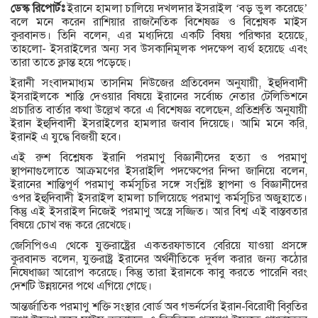
ডেস্ক রিপোর্টঃ
ইরানে হামলা চালিয়ে দখলদার ইসরাইল ‘বড় ভুল করেছে’
বলে মনে করেন রাশিয়ার রাজনৈতিক বিশেষজ্ঞ ও বিশ্লেষক মাইস
কুরবানভ। তিনি বলেন, এর মধ্যদিয়ে একটি বিষয় পরিষ্কার হয়েছে,
তাহলো- ইসরাইলের অন্য সব উসকানিমূলক পদক্ষেপ ব্যর্থ হয়েছে এবং
তারা তাতে ক্লান্ত হয়ে পড়েছে।
ইরানী সংবাদমাধ্যম তাসনিম নিউজের প্রতিবেদন অনুযায়ী, ইহুদিবাদী
ইসরাইলকে শাস্তি দেওয়ার বিষয়ে ইরানের সর্বোচ্চ নেতার টেলিভিশনে
প্রচারিত বার্তার কথা উল্লেখ করে এ বিশেষজ্ঞ বলেছেন, প্রতিশ্রুতি অনুযায়ী
ইরান ইহুদিবাদী ইসরাইলের হামলার জবাব দিয়েছে। আমি মনে করি,
ইরানই এ যুদ্ধে বিজয়ী হবে।
এই রুশ বিশ্লেষক ইরানি পরমাণু বিজ্ঞানীদের হত্যা ও পরমাণু
স্থাপনাগুলোতে আক্রমণের ইসরাইলি পদক্ষেপের নিন্দা জানিয়ে বলেন,
ইরানের শান্তিপূর্ণ পরমাণু কর্মসূচির সঙ্গে সংশ্লিষ্ট স্থাপনা ও বিজ্ঞানীদের
ওপর ইহুদিবাদী ইসরাইল হামলা চালিয়েছে পরমাণু কর্মসূচির অজুহাতে।
কিন্তু এই ইসরাইল নিজেই পরমাণু অস্ত্রে সজ্জিত। আর বিশ্ব এই বাস্তবতার
বিষয়ে চোখ বন্ধ করে রেখেছে।
জেসিপিওএ থেকে যুক্তরাষ্ট্রের একতরফাভাবে বেরিয়ে যাওয়া প্রসঙ্গে
কুরবানভ বলেন, যুক্তরাষ্ট্র ইরানের অর্থনীতিকে দুর্বল করার জন্য কঠোর
নিষেধাজ্ঞা আরোপ করেছে। কিন্তু তারা ইরানকে কাবু করতে পারেনি বরং
দেশটি উন্নয়নের পথে এগিয়ে গেছে।
আন্তর্জাতিক পরমাণু শক্তি সংস্থার বোর্ড অব গভর্নর্সের ইরান-বিরোধী বিবৃতির