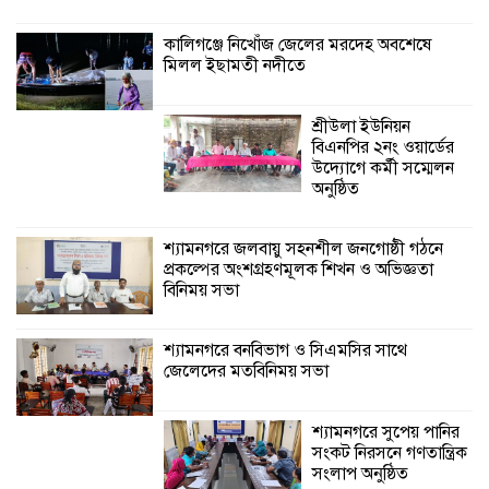
বিনিময় সভা
কালিগঞ্জে নিখোঁজ জেলের মরদেহ অবশেষে
মিলল ইছামতী নদীতে
শ্যামনগরে বনবিভাগ ও সিএমসির সাথে
জেলেদের মতবিনিময় সভা
শ্রীউলা ইউনিয়ন
বিএনপির ২নং ওয়ার্ডের
উদ্যোগে কর্মী সম্মেলন
অনুষ্ঠিত
শ্যামনগরে জলবায়ু সহনশীল জনগোষ্ঠী গঠনে
প্রকল্পের অংশগ্রহণমূলক শিখন ও অভিজ্ঞতা
বিনিময় সভা
শ্যামনগরে বনবিভাগ ও সিএমসির সাথে
জেলেদের মতবিনিময় সভা
শ্যামনগরে সুপেয় পানির
সংকট নিরসনে গণতান্ত্রিক
সংলাপ অনুষ্ঠিত