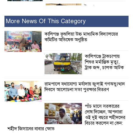
ইসলামের সবচেয়ে
বেশি ক্ষতি করেছে
জামায়াত: নুরুল হক
More News Of This Category
নুর
কালিগঞ্জ কুশুলিয়া উচ্চ মাধ্যমিক বিদ্যালয়ের
কমিটির অভিষেক অনুষ্ঠিত
পাঁচ মাসে সরকারের দোষ দিচ্ছেন, আপনারা
ওই দুই বছরে শহীদদের বিচার করলেন না
কেন: শহীদ জিসানের বাবার ক্ষোভ
কালিগঞ্জে ট্রাকচাপায়
শিশুর মর্মান্তিক মৃত্যু,
কালিগঞ্জে নিখোঁজ জেলের মরদেহ অবশেষে
ট্রাক জব্দ, চালক আটক
মিলল ইছামতী নদীতে
রামপালে যথাযোগ্য মর্যাদায় জুলাই গণঅভ্যুত্থান
দিবসে আলোচনা সভা পুরষ্কার বিতরণ
শ্রীউলা ইউনিয়ন
বিএনপির ২নং ওয়ার্ডের
উদ্যোগে কর্মী সম্মেলন
পাঁচ মাসে সরকারের
অনুষ্ঠিত
দোষ দিচ্ছেন, আপনারা
ওই দুই বছরে শহীদদের
শ্যামনগরে জলবায়ু সহনশীল জনগোষ্ঠী গঠনে
বিচার করলেন না কেন:
শহীদ জিসানের বাবার ক্ষোভ
প্রকল্পের অংশগ্রহণমূলক শিখন ও অভিজ্ঞতা