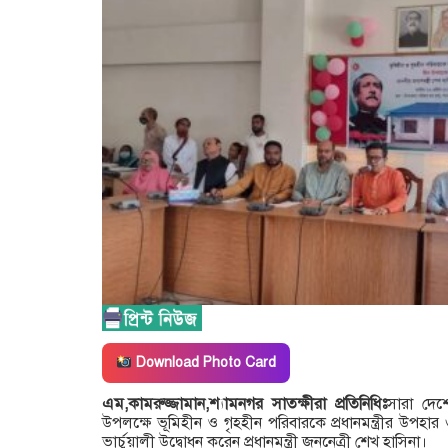
Download Photo Card
এম,কামরুজ্জামান,শ্যামনগর সাতক্ষীরা প্রতিনিধিঃ
সারা দেশ
উপলক্ষে ভূমিহীন ও গৃহহীন পরিবারকে প্রধানমন্ত্রীর উপহার ৩
ভার্চুয়ালী উদ্বোধন করেন প্রধানমন্ত্রী জননেত্রী শেখ হাসিনা।