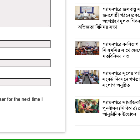
শ্যামনগরে জলবায়ু
জনগোষ্ঠী গঠনে প্রকল
অংশগ্রহণমূলক শিখ
অভিজ্ঞতা বিনিময় সভা
শ্যামনগরে বনবিভাগ
সিএমসির সাথে জেল
মতবিনিময় সভা
শ্যামনগরে সুপেয় পা
সংকট নিরসনে গণতান্ত
সংলাপ অনুষ্ঠিত
er for the next time I
শ্যামনগরে সামাজিকভ
পুনর্বাসন (সিবিআর) কে
আনুষ্ঠানিক উদ্বোধন