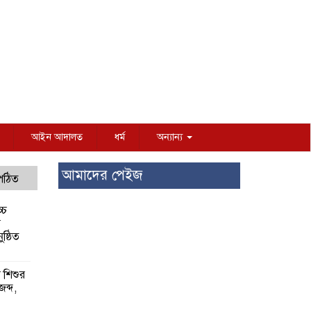
আইন আদালত
ধর্ম
অন্যান্য
আমাদের পেইজ
 পঠিত
্চ
র
ষ্ঠিত
য় শিশুর
 জব্দ,