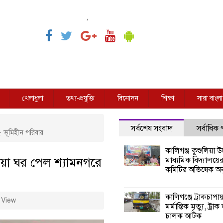
,
খেলাধুলা
তথ্য-প্রযুক্তি
বিনোদন
শিক্ষা
সারা বাংলা
সর্বশেষ সংবাদ
সর্বাধিক
৫ ভূমিহীন পরিবার
কালিগঞ্জ কুশুলিয়া উচ
েওয়া ঘর পেল শ্যামনগরে
মাধ্যমিক বিদ্যালয়ে
কমিটির অভিষেক অনু
কালিগঞ্জে ট্রাকচাপা
 View
মর্মান্তিক মৃত্যু, ট্রাক
চালক আটক