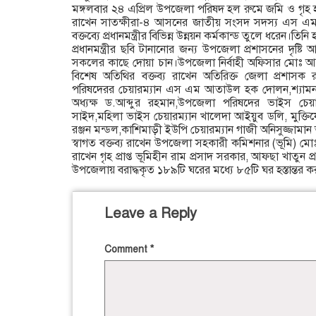
মঙ্গলবার ২৪ এপ্রিল উপজেলা পরিষদ হল রুমে জমি ও গৃহ হস্তান
রাখেন সাতক্ষীরা-৪ আসনের জাতীয় সংসদ সদস্য এস এম 
বক্তব্যে প্রধানমন্ত্রীর বিভিন্ন উন্নয়ন কর্মকান্ড তুলে ধরেন।তিন
প্রধানমন্ত্রীর ছবি টানানোর জন্য উপজেলা প্রশাসনের দৃষ্টি আ
সকলের কাছে দোয়া চান।উপজেলা নির্বাহী অফিসার মোঃ আক্ত
বিশেষ অতিথির বক্তব্য রাখেন অতিরিক্ত জেলা প্রশাসক
পরিষদেরর চেয়ারম্যান এস এম আতাউল হক দোলন,শ্যামন
অধ্যক্ষ ড.আব্দুর রহমান,উপজেলা পরিষদের ভাইস চেয়
সাইদ,মহিলা ভাইস চেয়ারম্যান খালেদা আইয়ুব ডলি, মুক্তিয
রঞ্জন মন্ডল,কাশিমাড়ী ইউপি চেয়ারম্যান গাজী অনিসুজ্জামান 
স্বাগত বক্তব্য রাখেন উপজেলা সহকারী কমিশনার (ভূমি) মোঃ শহ
রাখেন গৃহ প্রাপ্ত ভূমিহীন রাম প্রসাদ সরকার, আফছা খাতুন প্
উপজেলায় বরাদ্ধকৃত ১৮৯টি ঘরের মধ্যে ৮৫টি ঘর হস্তান্তর ক
Leave a Reply
Comment
*