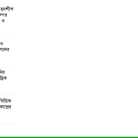
 সহনশীল
্পের
ন ও
 ও
েদের
নির
্রিক
িত্তিক
ন্দ্রের