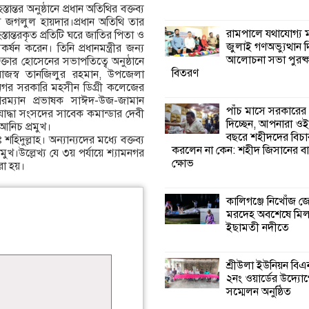
্তর অনুষ্ঠানে প্রধান অতিথির বক্তব্য
জগলুল হায়দার।প্রধান অতিথি তার
কালিগঞ্জে নিখোঁজ 
রামপালে যথাযোগ্য মর
ি হস্তান্তরকৃত প্রতিটি ঘরে জাতির পিতা ও
মরদেহ অবশেষে ম
জুলাই গণঅভ্যুত্থান 
কর্ষন করেন। তিনি প্রধানমন্ত্রীর জন্য
ইছামতী নদীতে
আলোচনা সভা পুরষ্ক
ার হোসেনের সভাপতিত্বে অনুষ্ঠানে
বিতরণ
 রাজস্ব তানজিলুর রহমান, উপজেলা
গর সরকারি মহসীন ডিগ্রী কলেজের
শ্রীউলা ইউনিয়ন বি
ারম্যান প্রভাষক সাঈদ-উজ-জামান
২নং ওয়ার্ডের উদ্যো
পাঁচ মাসে সরকারের
োদ্ধা সংসদের সাবেক কমান্ডার দেবী
কর্মী সম্মেলন অনুষ্ঠ
দিচ্ছেন, আপনারা ওই
আনিচ প্রমুখ।
বছরে শহীদদের বিচা
িদুল্লাহ। অন্যান্যদের মধ্যে বক্তব্য
করলেন না কেন: শহীদ জিসানের বা
রমুখ।উল্লেখ্য যে ৩য় পর্যায়ে শ্যামনগর
শ্যামনগরে জলবায়ু
ক্ষোভ
রা হয়।
সহনশীল জনগোষ্ঠী 
প্রকল্পের অংশগ্রহণ
শিখন ও অভিজ্ঞতা বিনিময় সভা
কালিগঞ্জে নিখোঁজ 
মরদেহ অবশেষে মি
ইছামতী নদীতে
শ্যামনগরে বনবিভা
সিএমসির সাথে জে
মতবিনিময় সভা
শ্রীউলা ইউনিয়ন বি
২নং ওয়ার্ডের উদ্যোগ
সম্মেলন অনুষ্ঠিত