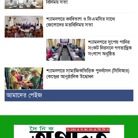
বিনিময় সভা
শ্যামনগরে বনবিভাগ ও সিএমসির সাথে
জেলেদের মতবিনিময় সভা
শ্যামনগরে সুপেয় পানির
সংকট নিরসনে গণতান্ত্রিক
সংলাপ অনুষ্ঠিত
শ্যামনগরে সামাজিকভিত্তিক পুনর্বাসন (সিবিআর)
কেন্দ্রের আনুষ্ঠানিক উদ্বোধন
আমাদের পেইজ