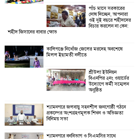
উদ্যোগে কর্মী সম্মেলন
পাঁচ মাসে সরকারের
অনুষ্ঠিত
দোষ দিচ্ছেন, আপনারা
ওই দুই বছরে শহীদদের
বিচার করলেন না কেন:
শহীদ জিসানের বাবার ক্ষোভ
কালিগঞ্জে নিখোঁজ জেলের মরদেহ অবশেষে
মিলল ইছামতী নদীতে
শ্রীউলা ইউনিয়ন
বিএনপির ২নং ওয়ার্ডের
উদ্যোগে কর্মী সম্মেলন
অনুষ্ঠিত
শ্যামনগরে জলবায়ু সহনশীল জনগোষ্ঠী গঠনে
প্রকল্পের অংশগ্রহণমূলক শিখন ও অভিজ্ঞতা
বিনিময় সভা
শ্যামনগরে বনবিভাগ ও সিএমসির সাথে