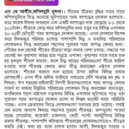
এস কে আলীম,কপিলমুনি খুলনা।।
শীতের তীব্রতা বৃদ্ধির সাথে সাথে
কপিলমুনিতে ভিড় জমেছে ফুটপাতের গরম কাপড়ের দোকান গুলোতে।
মাত্র কয়েক দিনের ব্যবধানে এক একটি কাপড়ের দাম বেড়েছে ৮০ থেকে
১০০টাকা। শীতকে কেন্দ্র করে কপিলমুনির ধান্য চত্ত্বর সহ বিভিন্ন এলাকায়
২০-২৫টি মৌসুমী গরম কাপড়ের দোকান বসেছে। এসব দোকানে বিশেষ
করে দিনমজুর পরিবার গুলোর পাশাপাশি নিম্ন ও মধ্যবিত্ত পরিবারের
লোকজনও ভিড় জমাচ্ছেন পছন্দের পুরাতন গরম কাপড় কেনার জন্য।
পৌষের শুরু থেকেই শীতের তীব্রতা বাড়া-কমার খেলা চলছে। সন্ধ্যার পর
থেকেই ঘন কুয়াশায় আছন্ন হয়ে পড়ছে এলাকা। কুয়াশার সাথে সাথে শুরু
হয় মৃদমৃদ শীতল বাতাস। ফলে নিম্ন আয়ের পরিবারগুলো শীতে কাহিল
হওয়ার ভয়ে শীতবস্ত্র কেনার জন্য ভীড় জমাচ্ছেন এইসব দোকান
গুলোতে। শীতের কারণে শুরু হয়েছে ঠান্ডা জনিত বিভিন্ন প্রকার
রোগব্যাধী। এসব শীত জনিত ব্যাধিতে সবচেয়ে বেশি আক্রান্ত হন বৃদ্ধ ও
শিশুরা। উপ শহরের নামিদামী বিপণী বিতাণগুলোতে গরম কাপড় কেনার
সামর্থ না থাকায় নিম্নবিত্ত পরিবারের লোকজন ভিড় জমাচ্ছেন ধান্যচত্ত্বর,
মসজিদের পাশে বাইপাস সড়কসহ বিভিন্ন এলাকার ফুটপাতে গড়ে ওঠা
পুরাতন গরম কাপড়ের দোকান গুলো যা নিক্সন মার্কেট নামে পরিচিতি
পাচ্ছে। এসব ক্রেতাদের ভিড়ে দোকানগুলো সরগরম হয়ে ওঠেছে। সবাই
যেন মনের আনন্দে কিনছে পছন্দের পুরনো শীতবস্ত্র। স্বল্পমূল্যে পাওয়া
যাচ্ছে সোয়েটার, জ্যাকেট, মাফলার, কোর্ট, প্যান্ট, কানটুপিসহ বিভিন্ন
প্রকার শীতবস্ত্র। পাশাপাশি অভিজাত শীতবস্ত্রের দোকানগুলোতেও ভীড়ের
কমতি নেই। কথা হয় ভ্যান চালক হাসান আলী, দিনমজুর সাত্তার ও