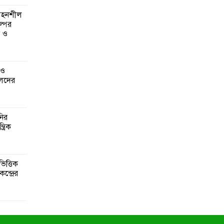
 সহনশীল
্পের
ন ও
 ও
েদের
নির
্রিক
িত্তিক
ন্দ্রের