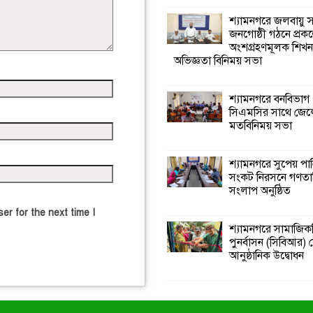
শ্যামনগরে জলবায়ু
জনগোষ্ঠী গঠনে প্রকল
অংশগ্রহণমূলক শিখ
অভিজ্ঞতা বিনিময় সভা
শ্যামনগরে বনবিভাগ
সিএমসির সাথে জেল
মতবিনিময় সভা
শ্যামনগরে সুপেয় পা
সংকট নিরসনে গণতান্ত
সংলাপ অনুষ্ঠিত
er for the next time I
শ্যামনগরে সামাজিকভ
পুনর্বাসন (সিবিআর) কে
আনুষ্ঠানিক উদ্বোধন