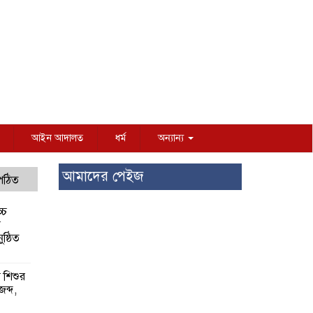
আইন আদালত
ধর্ম
অন্যান্য
আমাদের পেইজ
 পঠিত
্চ
র
ষ্ঠিত
য় শিশুর
 জব্দ,