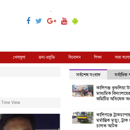
,
খেলাধুলা
তথ্য-প্রযুক্তি
বিনোদন
শিক্ষা
সারা বাংলা
সর্বশেষ সংবাদ
সর্বাধিক
কালিগঞ্জ কুশুলিয়া উচ
মাধ্যমিক বিদ্যালয়ে
কমিটির অভিষেক অনু
 Time View
কালিগঞ্জে ট্রাকচাপা
মর্মান্তিক মৃত্যু, ট্রাক
চালক আটক