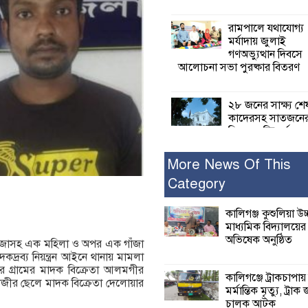
রামপালে যথাযোগ্য
মর্যাদায় জুলাই
গণঅভ্যুত্থান দিবসে
আলোচনা সভা পুরষ্কার বিতরণ
২৮ জনের সাক্ষ্য শে
কাদেরসহ সাতজনে
বিরুদ্ধে যুক্তিতর্ক
ট্রাইব্যুনালে
More News Of This
Category
ইসলামের সবচেয়ে 
ক্ষতি করেছে জামায়
নুরুল হক নুর
কালিগঞ্জ কুশুলিয়া উচ
মাধ্যমিক বিদ্যালয়ে
অভিষেক অনুষ্ঠিত
গাঁজাসহ এক মহিলা ও অপর এক গাঁজা
পাঁচ মাসে সরকারে
দ্রব্য নিয়ন্ত্রন আইনে থানায় মামলা
দিচ্ছেন, আপনারা ওই
গ্রামের মাদক বিক্রেতা আলমগীর
বছরে শহীদদের বিচ
কালিগঞ্জে ট্রাকচাপায়
াজীর ছেলে মাদক বিক্রেতা দেলোয়ার
করলেন না কেন: শহীদ জিসানের 
মর্মান্তিক মৃত্যু, ট্রাক 
ক্ষোভ
চালক আটক