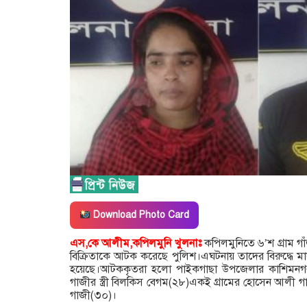
Download Photo Card
এস,কে আলীম,কপিলমুনি খুলনাঃ
কপিলমুনিতে ৬’শ গ্রাম 
বিক্রিতাকে আটক করেছে পুলিশ।এঘটনায় তাদের বিরুদ্ধে মাদক
হয়েছে।আটককৃতরা হলো পাইকগাছা উপজেলার কাশিমনগর 
গাজীর স্ত্রী বিলকিস বেগম(২৮)একই গ্রামের হোসেন আলী গ
গাজী(৩০)।