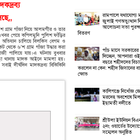
কদ্রব্য
কালিগঞ্জে নিখোঁজ 
রামপালে যথাযোগ্য মর
ছে,,
মরদেহ অবশেষে ম
জুলাই গণঅভ্যুত্থান 
ইছামতী নদীতে
আলোচনা সভা পুরষ্ক
শ গ্রাম গাঁজা নিয়ে আলমগীর ও তার
বিতরণ
ায়।খবর পেয়ে কপিলমুনি পুলিশ ফাঁড়ির
ে অভিযান চালিয়ে বিলকিস বেগম ও
শ্রীউলা ইউনিয়ন বি
েকে ৬’শ গ্রাম গাঁজা উদ্ধার করা
২নং ওয়ার্ডের উদ্যো
পাঁচ মাসে সরকারের
াজী পালিয়ে যায়।এ ঘটনায় বুধবার
কর্মী সম্মেলন অনুষ্ঠ
দিচ্ছেন, আপনারা ওই
ছা থানায় মাদক আইনে মামলা হয়।
বছরে শহীদদের বিচা
ই দীর্ঘদিন মাদকদ্রব্য বিকিকিনি
করলেন না কেন: শহীদ জিসানের বা
শ্যামনগরে জলবায়ু
ক্ষোভ
সহনশীল জনগোষ্ঠী 
প্রকল্পের অংশগ্রহণ
শিখন ও অভিজ্ঞতা বিনিময় সভা
কালিগঞ্জে নিখোঁজ 
মরদেহ অবশেষে মি
ইছামতী নদীতে
শ্যামনগরে বনবিভা
সিএমসির সাথে জে
মতবিনিময় সভা
শ্রীউলা ইউনিয়ন বি
২নং ওয়ার্ডের উদ্যোগ
সম্মেলন অনুষ্ঠিত