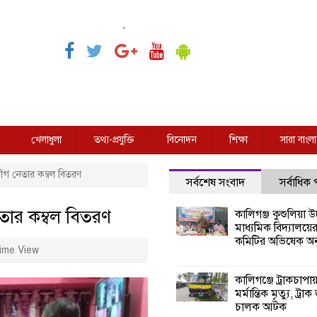
,
খেলাধুলা
তথ্য-প্রযুক্তি
বিনোদন
শিক্ষা
সারা বাংলা
গ নেতার কম্বল বিতরণ
সর্বশেষ সংবাদ
সর্বাধিক
তার কম্বল বিতরণ
কালিগঞ্জ কুশুলিয়া উচ
মাধ্যমিক বিদ্যালয়ে
কমিটির অভিষেক অনু
ime View
কালিগঞ্জে ট্রাকচাপা
মর্মান্তিক মৃত্যু, ট্রাক
চালক আটক