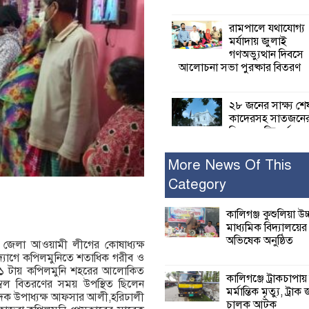
রামপালে যথাযোগ্য
মর্যাদায় জুলাই
গণঅভ্যুত্থান দিবসে
আলোচনা সভা পুরষ্কার বিতরণ
২৮ জনের সাক্ষ্য শে
কাদেরসহ সাতজনে
বিরুদ্ধে যুক্তিতর্ক
ট্রাইব্যুনালে
More News Of This
Category
ইসলামের সবচেয়ে 
ক্ষতি করেছে জামায়
নুরুল হক নুর
কালিগঞ্জ কুশুলিয়া উচ
মাধ্যমিক বিদ্যালয়ে
অভিষেক অনুষ্ঠিত
না জেলা আওয়ামী লীগের কোষাধ্যক্ষ
পাঁচ মাসে সরকারে
দ্যোগে কপিলমুনিতে শতাধিক গরীব ও
দিচ্ছেন, আপনারা ওই
া ১১ টায় কপিলমুনি শহরের আলোকিত
বছরে শহীদদের বিচ
কালিগঞ্জে ট্রাকচাপায়
্বল বিতরণের সময় উপস্থিত ছিলেন
করলেন না কেন: শহীদ জিসানের 
মর্মান্তিক মৃত্যু, ট্রাক 
ক উপাধ্যক্ষ আফসার আলী,হরিঢালী
ক্ষোভ
চালক আটক