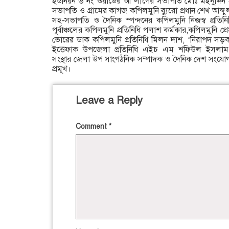
ইউনিয়ন ৬ নং ওয়ার্ডের আ’লীগের সভাপতি মোঃ মইনুদ্দিন হ
সভাপতি ও গ্রামের কাগজ কপিলমুনি ব্যুরো প্রধান শেখ আব্দু
সহ-সভাপতি ও দৈনিক স্পন্দনের কপিলমুনি নিজস্ব প্রত
পূর্বাঞ্চলের কপিলমুনি প্রতিনিধি পলাশ কর্মকার,কপিলমুনি প্
ভোরের ডাক কপিলমুনি প্রতিনিধি মিলন দাশ, ‘নিরাপদ স
ইত্তেফাক উপজেলা প্রতিনিধি এইচ এম শফিউল ইসলাম,আন
সংস্থার জেলা উপ সাংগঠনিক সম্পাদক ও দৈনিক দেশ সংযো
প্রমূখ।
Leave a Reply
Comment
*