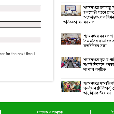
শ্যামনগরে জলবায়ু
জনগোষ্ঠী গঠনে প্রকল
অংশগ্রহণমূলক শিখ
অভিজ্ঞতা বিনিময় সভা
শ্যামনগরে বনবিভাগ
সিএমসির সাথে জেল
মতবিনিময় সভা
er for the next time I
শ্যামনগরে সুপেয় পা
সংকট নিরসনে গণতান্ত
সংলাপ অনুষ্ঠিত
শ্যামনগরে সামাজিকভ
পুনর্বাসন (সিবিআর) কে
আনুষ্ঠানিক উদ্বোধন
সম্পাদক ও প্রকাশক
ই