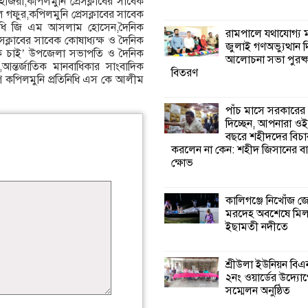
াজরা,কপিলমুনি প্রেসক্লাবের সাবেক
ল গফুর,কপিলমুনি প্রেসক্লাবের সাবেক
িনিধি জি এম আসলাম হোসেন,দৈনিক
কালিগঞ্জে নিখোঁজ 
রামপালে যথাযোগ্য মর
রেসক্লাবের সাবেক কোষাধ্যক্ষ ও দৈনিক
মরদেহ অবশেষে ম
জুলাই গণঅভ্যুত্থান 
ড়ক চাই’ উপজেলা সভাপতি ও দৈনিক
ইছামতী নদীতে
আলোচনা সভা পুরষ্ক
্তর্জাতিক মানবাধিকার সাংবাদিক
বিতরণ
গ কপিলমুনি প্রতিনিধি এস কে আলীম
শ্রীউলা ইউনিয়ন বি
২নং ওয়ার্ডের উদ্যো
পাঁচ মাসে সরকারের
কর্মী সম্মেলন অনুষ্ঠ
দিচ্ছেন, আপনারা ওই
বছরে শহীদদের বিচা
করলেন না কেন: শহীদ জিসানের বা
শ্যামনগরে জলবায়ু
ক্ষোভ
সহনশীল জনগোষ্ঠী 
প্রকল্পের অংশগ্রহণ
শিখন ও অভিজ্ঞতা বিনিময় সভা
কালিগঞ্জে নিখোঁজ 
মরদেহ অবশেষে মি
ইছামতী নদীতে
শ্যামনগরে বনবিভা
সিএমসির সাথে জে
মতবিনিময় সভা
শ্রীউলা ইউনিয়ন বি
২নং ওয়ার্ডের উদ্যোগ
সম্মেলন অনুষ্ঠিত