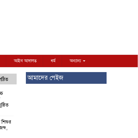
আইন আদালত
ধর্ম
অন্যান্য
আমাদের পেইজ
 পঠিত
্চ
র
ষ্ঠিত
য় শিশুর
 জব্দ,