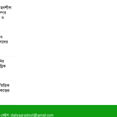
 সহনশীল
্পের
ন ও
 ও
েদের
নির
্রিক
িত্তিক
ন্দ্রের
-মেইল: dailyagradoot@gmail.com