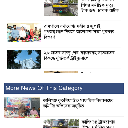
শিশুর মর্মান্তিক মৃত্যু,
ট্রাক জব্দ, চালক আটক
রামপালে যথাযোগ্য মর্যাদায় জুলাই
গণঅভ্যুত্থান দিবসে আলোচনা সভা পুরষ্কার
বিতরণ
২৮ জনের সাক্ষ্য শেষ, কাদেরসহ সাতজনের
বিরুদ্ধে যুক্তিতর্ক ট্রাইব্যুনালে
ইসলামের সবচেয়ে
বেশি ক্ষতি করেছে
জামায়াত: নুরুল হক
More News Of This Category
নুর
কালিগঞ্জ কুশুলিয়া উচ্চ মাধ্যমিক বিদ্যালয়ের
কমিটির অভিষেক অনুষ্ঠিত
পাঁচ মাসে সরকারের দোষ দিচ্ছেন, আপনারা
ওই দুই বছরে শহীদদের বিচার করলেন না
কেন: শহীদ জিসানের বাবার ক্ষোভ
কালিগঞ্জে ট্রাকচাপায়
শিশুর মর্মান্তিক মৃত্যু,