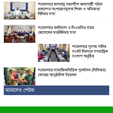
শ্যামনগরে জলবায়ু সহনশীল জনগোষ্ঠী গঠনে
প্রকল্পের অংশগ্রহণমূলক শিখন ও অভিজ্ঞতা
বিনিময় সভা
শ্যামনগরে বনবিভাগ ও সিএমসির সাথে
জেলেদের মতবিনিময় সভা
শ্যামনগরে সুপেয় পানির
সংকট নিরসনে গণতান্ত্রিক
সংলাপ অনুষ্ঠিত
শ্যামনগরে সামাজিকভিত্তিক পুনর্বাসন (সিবিআর)
কেন্দ্রের আনুষ্ঠানিক উদ্বোধন
আমাদের পেইজ