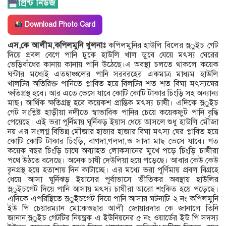
Download Photo Card
এস,কে আলীম,কপিলমুনি খুলনাঃ
কপিলমুনির হাউলি বিলের স্ল্ুইচ গেট
দিয়ে প্রবল বেগে পানি ঢুকে হাউলি খাল ডুবে যেয়ে মৎস্য ঘেরের
ভেড়িবাঁধের কানায় কানায় পানি উঠেছে।এ অবস্থা চলতে থাকলে কয়েক
ঘন্টার মধ্যেই এতদ্বাঞ্চলের পানি সরবরহের একমাত্র মাধ্যম হাউলি
খালটির অতিরিক্ত পানিতে প্লাবিত হয়ে বিলটির শত শত বিঘা মৎস্যঘের
ক্ষতিগ্রস্থ হবে। আর এতে ভেসে যাবে কোটি কোটি টাকার চিংড়ি সহ অন্যান্য
মাছ। আর্থিক ক্ষতিগ্রস্থ হবে কয়েকশ প্রান্তিক মৎস্য চাষী। এদিকে স্ল্ুইচ
গেট সংশ্লিষ্ট হাড়ীয়া নদীতে স্বাভাবিক পানির চেয়ে কয়েকফুট পানি বৃদ্ধি
পেয়েছে। এই ভরা পূর্নিমায় ঘূর্নিঝড় ইয়াস ধেয়ে আসলে শুধু হাউলি মৌজা
নয় এর সংলগ্ন বিভিন্ন মৌজার হাজার হাজার বিঘা মৎস্য ঘের প্লাবিত হয়ে
কোটি কোটি টাকার চিংড়ি, বাগদা,গলদা,ও সাদা মাছ ভেসে যাবে। গত
কয়েক বছর চিংড়ি চাষে অব্যাহত লোকসানের মুখে পড়ে চিংড়ি চাষীরা
পথে উঠতে বসেছে। অনেক চাষী দেউলিয়া হয়ে পড়েছে। আবার কেউ কেউ
রৃনগ্রস্থ হয়ে হতাশায় দিন কাটাচ্ছে। এর মধ্যে ভরা পূর্ণিমায় প্রবল বিগ্রহে
ধেয়ে আসা ঘূর্নিঝড় ইয়াসের পূর্বাভাসে ভীতিকর অবস্থায় হাউলির
স্ল্ুইচগেট দিয়ে পানি আসায় মৎস্য চাষীরা আরো শংকিত হয়ে পড়েছে।
এদিকে এপরিস্থিতে স্ল্ুইচগেট দিয়ে পানি আসার ঘটনাটি ২ নং কপিলমুনি
ইউ পি চেয়ারম্যান মো:কওছার আলী জোয়ারদার কে জানালে তিনি
জানান,স্ল্ুইচ গেটটির নিয়ন্ত্রক এ ইউনিয়নের ৫ নং ওয়ার্ডের ইউ পি সদস্য