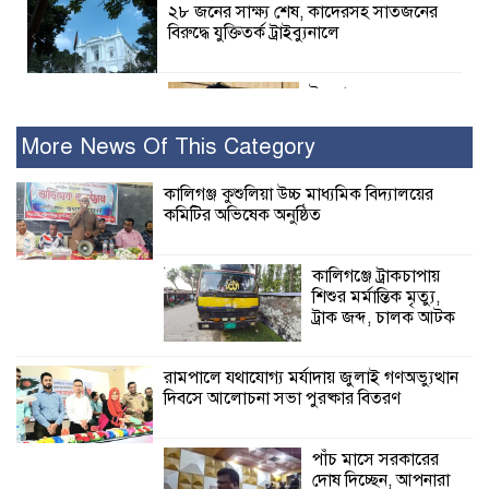
২৮ জনের সাক্ষ্য শেষ, কাদেরসহ সাতজনের
বিরুদ্ধে যুক্তিতর্ক ট্রাইব্যুনালে
ইসলামের সবচেয়ে
বেশি ক্ষতি করেছে
জামায়াত: নুরুল হক
More News Of This Category
নুর
কালিগঞ্জ কুশুলিয়া উচ্চ মাধ্যমিক বিদ্যালয়ের
কমিটির অভিষেক অনুষ্ঠিত
পাঁচ মাসে সরকারের দোষ দিচ্ছেন, আপনারা
ওই দুই বছরে শহীদদের বিচার করলেন না
কেন: শহীদ জিসানের বাবার ক্ষোভ
কালিগঞ্জে ট্রাকচাপায়
শিশুর মর্মান্তিক মৃত্যু,
কালিগঞ্জে নিখোঁজ জেলের মরদেহ অবশেষে
ট্রাক জব্দ, চালক আটক
মিলল ইছামতী নদীতে
রামপালে যথাযোগ্য মর্যাদায় জুলাই গণঅভ্যুত্থান
দিবসে আলোচনা সভা পুরষ্কার বিতরণ
শ্রীউলা ইউনিয়ন
বিএনপির ২নং ওয়ার্ডের
উদ্যোগে কর্মী সম্মেলন
পাঁচ মাসে সরকারের
অনুষ্ঠিত
দোষ দিচ্ছেন, আপনারা