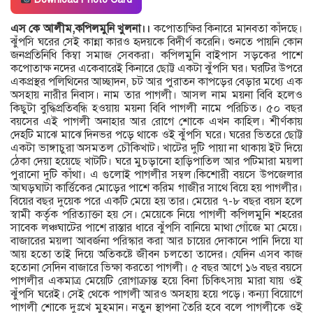
এস কে আলীম,কপিলমুনি খুলনা।।
কপোতাক্ষির কিনারে মানবতা কাঁদছে।
ঝুঁপসি ঘরের সেই কান্না কারও হৃদয়কে বিদীর্ণ করেনি। শুনতে পায়নি কোন
জনপ্রতিনিধি কিম্বা সমাজ সেবকরা। কপিলমুনি বাইপাস সড়কের পাশে
কপোতাক্ষ নদের একেবারেই কিনারে ছোট্ট একটা ঝুঁপসি ঘর। ঘরটির উপরে
একপ্রস্থর পলিথিনের আচ্ছাদন, চট আর পুরাতন কাপড়ের বেড়ার মধ্যে এক
অসহায় নারীর নিবাস। নাম তার পাগলী। আসল নাম ময়না বিবি হলেও
কিছুটা বুদ্ধিপ্রতিবন্ধি হওয়ায় ময়না বিবি পাগলী নামে পরিচিত। ৫০ বছর
বয়সের এই পাগলী অনাহার আর রোগে শোকে এখন কাহিল। শীর্ণকায়
দেহটি মাঝে মাঝে দিনভর পড়ে থাকে ওই ঝুঁপসি ঘরে। ঘরের ভিতরে ছোট্ট
একটা ভাঙ্গাচুরা অসমতল চৌকিখাট। খাটের দুটি পায়া না থাকায় ইট দিয়ে
ঠেকা দেয়া হয়েছে খাটটি। ঘরে মুচড়ানো হাড়িপাতিল আর পটিমারা ময়লা
পুরানো দুটি কাঁথা। এ গুলোই পাগলীর সম্বল।কিশোরী বয়সে উপজেলার
আঘড়ঘাটা কার্ত্তিকের মোড়ের পাশে করিম গাজীর সাথে বিয়ে হয় পাগলীর।
বিয়ের বছর দুয়েক পরে একটি মেয়ে হয় তার। মেয়ের ৭-৮ বছর বয়স হলে
স্বামী কর্তৃক পরিত্যাক্তা হয় সে। মেয়েকে নিয়ে পাগলী কপিলমুনি শহরের
সাবেক লঞ্চঘাটের পাশে রাস্তার ধারে ঝুঁপসি বানিয়ে মাথা গোঁজে মা মেয়ে।
বাজারের ময়লা আবর্জনা পরিস্কার করা আর চায়ের দোকানে পানি দিয়ে যা
আয় হতো তাই দিয়ে অতিকষ্টে জীবন চলতো তাদের। যেদিন এসব কাজ
হতোনা সেদিন বাজারে ভিক্ষা করতো পাগলী। ৫ বছর আগে ১৬ বছর বয়সে
পাগলীর একমাত্র মেয়েটি রোগাক্রান্ত হয়ে বিনা চিকিৎসায় মারা যায় ওই
ঝুঁপসি ঘরেই। সেই থেকে পাগলী আরও অসহায় হয়ে পড়ে। কন্যা বিয়োগে
পাগলী শোকে দুঃখে মুহমান। নতুন স্থাপনা তৈরি হবে বলে পাগলীকে ওই