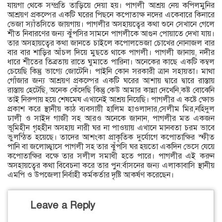
যায়গা থেকে সম্প্রতি তাড়িয়ে দেয়া হয়। পাগলী আশ্রয় নেয় কপিলমুনির
আশ্রয়ণ প্রকল্পের একটি ঘরের পিছনে কপোতাক্ষ নদের একেবারে কিনারে
ভেজা স্যাঁতসিতে জায়গায়। পাগলীর অসহায়ত্বের কথা শুনে সেখানে গেলে
শীত নিবারণের জন্য ঝুঁপসির সামনে পাগলীকে আগুন পোয়াতে দেখা যায়।
তার অসহায়ত্বের কথা জানতে চাইলে কপোলভেজা চোখের নোনাজল বার
বার বার শাড়ির আঁচল দিয়ে মুছতে থাকে পাগলী। পাগলী জানায়, নদীর
ধারে শীতের তিব্রতায় রাতে ঘুমাতে পারিনা। অনেকের কাছে একটি কম্বল
চেয়েছি কিন্তু ভাগ্যে জোটেনি। পাইনি কোন সরকারী ত্রান সহায়তা। মাথা
গোঁজার জন্য আশ্রয়ণ প্রকল্পের একটি ঘরের আশায় দ্বারে দ্বারে রাস্তায়
রাস্তায় হেটেছি, অনেক কেঁদেছি কিন্তু কেউ আমার কান্না দেখেনি,কষ্ট বোঝেনি
তাই নিরুপায় হয়ে শেষমেষ এখানেই আশ্রয় নিয়েছি। পাগলীর এ কষ্টে ক্ষোভ
প্রকাশ করে স্থানীয় কাঠ ব্যবসায়ী হালিম হাওলাদার,সেলীম মির,নহিদুল
ঢালী ও সাইদ গাজী সহ আরও অনেকে জানান, পাগলীর মত একজন
ভূমিহীন গৃহহীন অসহায় নারী ঘর না পাওয়ায় এখানে মানবতা চরম ভাবে
ভুলন্ঠিত হয়েছে। তাদের আশংকা প্রাকৃতিক দুর্যোগে কপোতাক্ষির স্ফীত
পানি বা জলোচ্ছ্বাসে পাগলী সহ তার ঝুঁপসি ঘর হয়তো একদিন ভেসে যেয়ে
কপোতাক্ষির বক্ষে তার সলীল সমাধী হতে পারে। পাগলীর এই করুন
অসহায়ত্বের কথা বিবেচনা করে তার পুন:র্বাসনের জন্য এলাকাবাসি স্থানীয়
এমপি ও উপজেলা নির্বাহী কর্মকর্তার দৃষ্টি আকর্ষণ করেছেন।
Leave a Reply