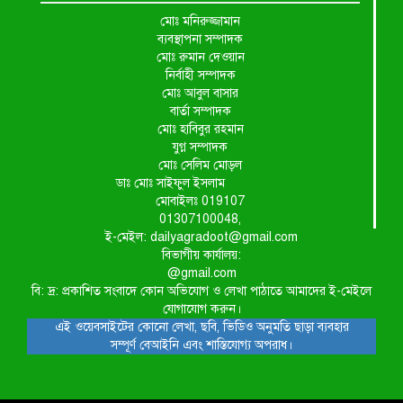
মোঃ মনিরুজ্জামান
ব্যবস্থাপনা সম্পাদক
মোঃ রুমান দেওয়ান
নির্বাহী সম্পাদক
মোঃ আবুল বাসার
বার্তা সম্পাদক
মোঃ হাবিবুর রহমান
যুগ্ন সম্পাদক
মোঃ সেলিম মোড়ল
ডাঃ মোঃ সাইফুল ইসলাম
মোবাইলঃ 019107
01307100048,
ই-মেইল: dailyagradoot@gmail.com
বিভাগীয় কার্যালয়:
@gmail.com
বি: দ্র: প্রকাশিত সংবাদে কোন অভিযোগ ও লেখা পাঠাতে আমাদের ই-মেইলে
যোগাযোগ করুন।
এই ওয়েবসাইটের কোনো লেখা, ছবি, ভিডিও অনুমতি ছাড়া ব্যবহার
সম্পূর্ণ বেআইনি এবং শাস্তিযোগ্য অপরাধ।