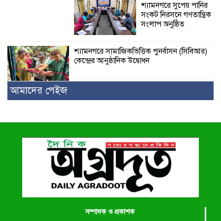
শ্যামনগরে সুপেয় পানির
সংকট নিরসনে গণতান্ত্রিক
সংলাপ অনুষ্ঠিত
শ্যামনগরে সামাজিকভিত্তিক পুনর্বাসন (সিবিআর)
কেন্দ্রের আনুষ্ঠানিক উদ্বোধন
আমাদের পেইজ
সম্পাদক ও প্রকাশক