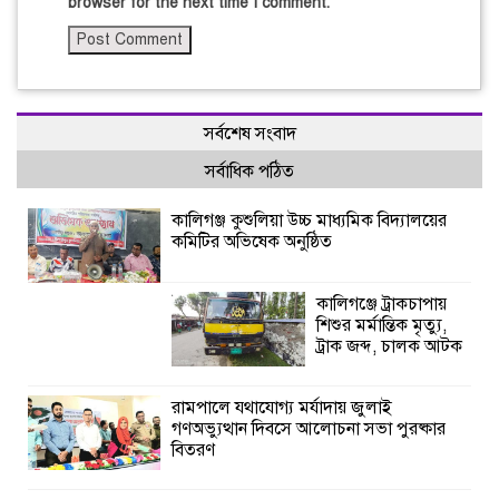
browser for the next time I comment.
সর্বশেষ সংবাদ
সর্বাধিক পঠিত
কালিগঞ্জ কুশুলিয়া উচ্চ মাধ্যমিক বিদ্যালয়ের
কমিটির অভিষেক অনুষ্ঠিত
কালিগঞ্জে ট্রাকচাপায়
শিশুর মর্মান্তিক মৃত্যু,
ট্রাক জব্দ, চালক আটক
রামপালে যথাযোগ্য মর্যাদায় জুলাই
গণঅভ্যুত্থান দিবসে আলোচনা সভা পুরষ্কার
বিতরণ