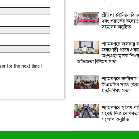
শ্রীউলা ইউনিয়ন বি
২নং ওয়ার্ডের উদ্যোগ
সম্মেলন অনুষ্ঠিত
শ্যামনগরে জলবায়ু
জনগোষ্ঠী গঠনে প্রকল
অংশগ্রহণমূলক শিখ
অভিজ্ঞতা বিনিময় সভা
er for the next time I
শ্যামনগরে বনবিভাগ
সিএমসির সাথে জেল
মতবিনিময় সভা
শ্যামনগরে সুপেয় পা
সংকট নিরসনে গণতান্ত
সংলাপ অনুষ্ঠিত