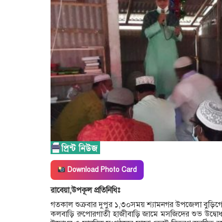
Download Photo Card
রাবেয়া,উপকূল প্রতিনিধিঃ
গতকাল শুক্রবার দুপুর ১,৩০সময় শ্যামনগর উপজেলা বুড়িগো
কলবাড়ি রুপোরগাতী হাজীবাড়ি জামে মসজিদের শুভ উদ্ব