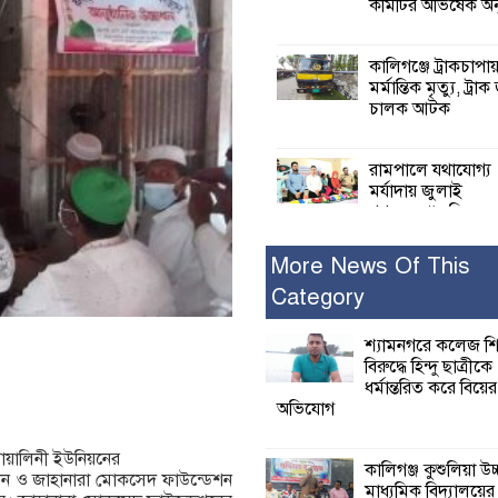
কমিটির অভিষেক অনু
কালিগঞ্জে ট্রাকচাপা
মর্মান্তিক মৃত্যু, ট্রাক
চালক আটক
রামপালে যথাযোগ্য
মর্যাদায় জুলাই
গণঅভ্যুত্থান দিবসে
আলোচনা সভা পুরষ্কার বিতরণ
More News Of This
Category
২৮ জনের সাক্ষ্য শে
কাদেরসহ সাতজনে
বিরুদ্ধে যুক্তিতর্ক
শ্যামনগরে কলেজ শি
ট্রাইব্যুনালে
বিরুদ্ধে হিন্দু ছাত্রীকে
ধর্মান্তরিত করে বিয়ের
অভিযোগ
ইসলামের সবচেয়ে 
ক্ষতি করেছে জামায়
য়ালিনী ইউনিয়নের
নুরুল হক নুর
কালিগঞ্জ কুশুলিয়া উচ
োধন ও জাহানারা মোকসেদ ফাউন্ডেশন
মাধ্যমিক বিদ্যালয়ে