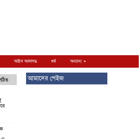
আইন আদালত
ধর্ম
অন্যান্য
আমাদের পেইজ
 পঠিত
ু
করে
্চ
র