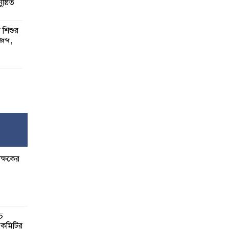
ষ্ঠিত
য় শিশুর
 জব্দ,
ষ,
র
ক্ষকের
বেশি
াত:
্চ
র কমিটির