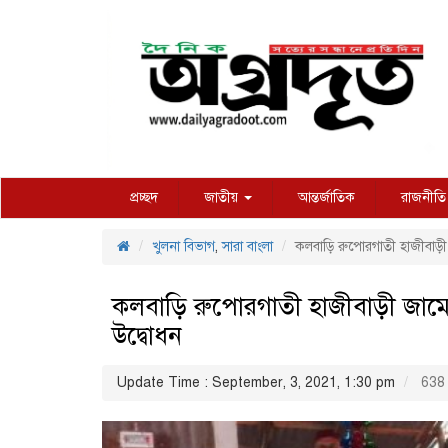
প্রচ্ছদ
জাতীয়
আন্তর্জাতিক
রাজনীতি
খুলনা বিভাগ
,
সারা বাংলা
কলবাড়ি রুপোরগাতী হাজীবাড়
কলবাড়ি রুপোরগাতী হাজীবাড়ী জাম
উদ্বোধন
Update Time : September, 3, 2021, 1:30 pm
638 