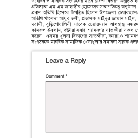
উদ্বোধন ও মানবিক সংগঠনের মাঝে ক্রেস্ট বিতরণ অনুষ্ঠিত
প্রতিষ্ঠাতা এম এম জাহাঙ্গীর হোসেনের সভাপতিত্বে অনুষ্ঠানে
প্রধান অতিথি হিসেবে উপস্থিত ছিলেন উপজেলা চেয়ারম
অতিথি খালেদা আয়ুব ডলী, প্রভাসক সাইদুর জামান সাইদ,
ঘরামী, বুড়িগোয়ালিনী সাবেক চেয়ারম্যান আলহাজ্ব 
কামরুল ইসলাম, বক্তারা সবাই শ্যামনগর সাতক্ষীরা সকল স্বে
করেন। এসময় খুলনা বিভাগের সাতক্ষীরা, কয়রা,ও শ্যামনগ
সংগঠনকে মানবিক সামাজিক খেলাধুলায় সমাননা স্মারক প্রদ
Leave a Reply
Comment
*