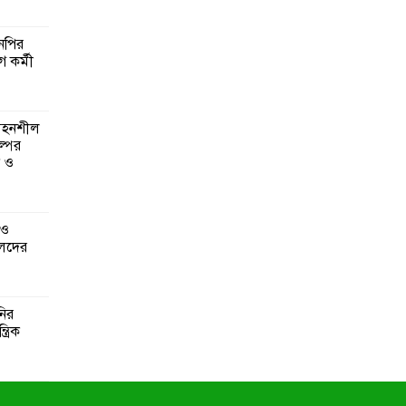
এনপির
ে কর্মী
 সহনশীল
্পের
ন ও
 ও
েদের
নির
্রিক