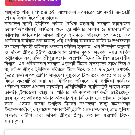
শাহাদাত শাহ।।
গণপ্রজাতন্ত্রী বাংলাদেশ সরকারের প্রধানমন্ত্রী জননেত্রী
শেখ হাসিনার নিদের্শ মোতাবেক
সারাদেশ ব্যাপী ইউনিয়ন পর্যায়ে বৈশ্বিক মহামারী করোনা ভাইরাসের
ভ্যাকসিন(গণটিকা) কার্যক্রম শুরু হয়।শনিবার সকাল ৯ টায়সাতক্ষীরা
কালিগঞ্জ উপজেলার দক্ষিণ শ্রীপুর ইউনিয়নে পরিষদে কোভিট১৯ এর
গনটিকার কার্যক্রম শুরু হয়েছে।এই গণটিকা কার্যক্রমে কালিগঞ্জ উপজেলার
উপজেলা নির্বাহী অফিসার খন্দকার রবিউল ইসলাম -এর নিদের্শনা অনুযায়ী
ও দক্ষিণ শ্রীপুর ইউপি চেয়ারম্যান প্রশান্ত কুমার সরকার -এর সার্বিক
তত্ত্বাবধানে এবং দক্ষিণ শ্রীপুর করোনা এক্সপার্ট টিমের টিম লিডার দেবাশীস
বিশ্বাস -এর পরিচালনায় করোনা এক্সপার্ট টিমের সদস্যদের সাথে নিয়ে ৪
নং দক্ষিণ শ্রীপুর ইউনিয়ন পরিষদে টিকা নিতে আসা ৭,৮,৯নং ওয়ার্ডের
(৬০০ জন) সকল শ্রেণীর মানুষেরা সুষ্ঠুভাবে টিকা গ্রহণ করতে পারে সেই
বিষয়ে সহযোগিতা করা হয়। ইউনিয়ন পরিষদে এই গণটিকা কার্যক্রম
পরিদর্শন করেন প্রশাসন সাতক্ষীরা এক্সিকিউটিভ ম্যাজিস্ট্রেট শাহনেওয়াজ
তানভীর,উপজেলা স্বাস্থ্য ও পরিবার পরিকল্পনা কর্মকর্তা ডা.তৈয়েবুর
রহমান,এবং কালিগঞ্জ থানার অফিসার ইনচার্জ মোহাম্মদ গোলাম মোস্তফা
স্যার। এসময় আরো উপস্থিত ছিলেন উপজেলা স্বাস্থ্য কমপ্লেক্সের
টিকাদানকারীরা, বাংলাদেশ সেনাবাহিনী,ইউপি সদস্য,দফাদার, গ্রাম পুলিশ,
আনছার বাহীনি এবং দক্ষিণ শ্রীপুর শ্রীপুর করোনা এক্সপার্ট টিমের
সদস্যবৃন্দ।