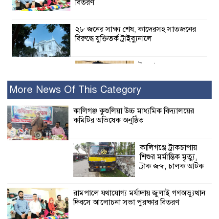
বিতরণ
২৮ জনের সাক্ষ্য শেষ, কাদেরসহ সাতজনের
বিরুদ্ধে যুক্তিতর্ক ট্রাইব্যুনালে
ইসলামের সবচেয়ে
বেশি ক্ষতি করেছে
জামায়াত: নুরুল হক
More News Of This Category
নুর
কালিগঞ্জ কুশুলিয়া উচ্চ মাধ্যমিক বিদ্যালয়ের
কমিটির অভিষেক অনুষ্ঠিত
পাঁচ মাসে সরকারের দোষ দিচ্ছেন, আপনারা
ওই দুই বছরে শহীদদের বিচার করলেন না
কেন: শহীদ জিসানের বাবার ক্ষোভ
কালিগঞ্জে ট্রাকচাপায়
শিশুর মর্মান্তিক মৃত্যু,
কালিগঞ্জে নিখোঁজ জেলের মরদেহ অবশেষে
ট্রাক জব্দ, চালক আটক
মিলল ইছামতী নদীতে
রামপালে যথাযোগ্য মর্যাদায় জুলাই গণঅভ্যুত্থান
দিবসে আলোচনা সভা পুরষ্কার বিতরণ
শ্রীউলা ইউনিয়ন
বিএনপির ২নং ওয়ার্ডের