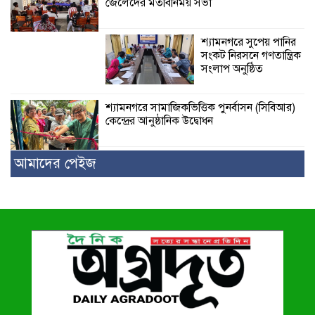
জেলেদের মতবিনিময় সভা
শ্যামনগরে সুপেয় পানির
সংকট নিরসনে গণতান্ত্রিক
সংলাপ অনুষ্ঠিত
শ্যামনগরে সামাজিকভিত্তিক পুনর্বাসন (সিবিআর)
কেন্দ্রের আনুষ্ঠানিক উদ্বোধন
আমাদের পেইজ