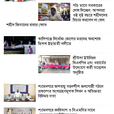
উদ্যোগে কর্মী সম্মেলন
পাঁচ মাসে সরকারের
অনুষ্ঠিত
দোষ দিচ্ছেন, আপনারা
ওই দুই বছরে শহীদদের
শ্যামনগরে জলবায়ু সহনশীল জনগোষ্ঠী গঠনে
বিচার করলেন না কেন:
শহীদ জিসানের বাবার ক্ষোভ
প্রকল্পের অংশগ্রহণমূলক শিখন ও অভিজ্ঞতা
বিনিময় সভা
কালিগঞ্জে নিখোঁজ জেলের মরদেহ অবশেষে
মিলল ইছামতী নদীতে
শ্যামনগরে বনবিভাগ ও সিএমসির সাথে
জেলেদের মতবিনিময় সভা
শ্রীউলা ইউনিয়ন
বিএনপির ২নং ওয়ার্ডের
উদ্যোগে কর্মী সম্মেলন
অনুষ্ঠিত
শ্যামনগরে জলবায়ু সহনশীল জনগোষ্ঠী গঠনে
প্রকল্পের অংশগ্রহণমূলক শিখন ও অভিজ্ঞতা
বিনিময় সভা
শ্যামনগরে বনবিভাগ ও সিএমসির সাথে