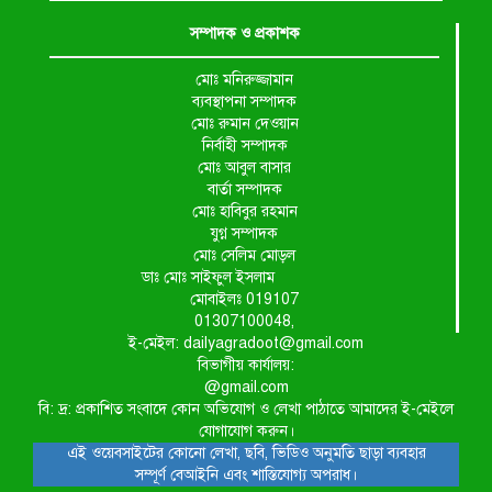
সম্পাদক ও প্রকাশক
মোঃ মনিরুজ্জামান
ব্যবস্থাপনা সম্পাদক
মোঃ রুমান দেওয়ান
নির্বাহী সম্পাদক
মোঃ আবুল বাসার
বার্তা সম্পাদক
মোঃ হাবিবুর রহমান
যুগ্ন সম্পাদক
মোঃ সেলিম মোড়ল
ডাঃ মোঃ সাইফুল ইসলাম
মোবাইলঃ 019107
01307100048,
ই-মেইল: dailyagradoot@gmail.com
বিভাগীয় কার্যালয়:
@gmail.com
বি: দ্র: প্রকাশিত সংবাদে কোন অভিযোগ ও লেখা পাঠাতে আমাদের ই-মেইলে
যোগাযোগ করুন।
এই ওয়েবসাইটের কোনো লেখা, ছবি, ভিডিও অনুমতি ছাড়া ব্যবহার
সম্পূর্ণ বেআইনি এবং শাস্তিযোগ্য অপরাধ।