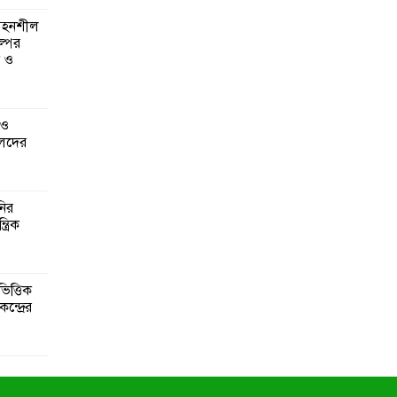
 সহনশীল
্পের
ন ও
 ও
েদের
নির
্রিক
িত্তিক
ন্দ্রের