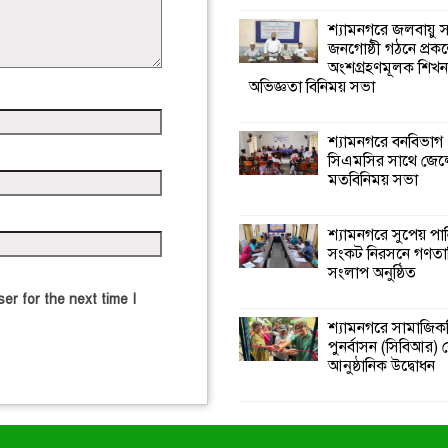
শ্যামনগরে জলবায়ু
জনগোষ্ঠী গঠনে প্রকল
অংশগ্রহণমূলক শিখ
অভিজ্ঞতা বিনিময় সভা
শ্যামনগরে বনবিভাগ
সিএমসির সাথে জেল
মতবিনিময় সভা
শ্যামনগরে সুপেয় পা
সংকট নিরসনে গণতান্ত
সংলাপ অনুষ্ঠিত
er for the next time I
শ্যামনগরে সামাজিকভ
পুনর্বাসন (সিবিআর) কে
আনুষ্ঠানিক উদ্বোধন