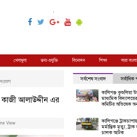
,
খেলাধুলা
তথ্য-প্রযুক্তি
বিনোদন
শিক্ষা
সারা বাংলা
সর্বশেষ সংবাদ
সর্বাধিক
গণসংযোগ
কালিগঞ্জ কুশুলিয়া উচ
সদ কাজী আলাউদ্দীন এর
মাধ্যমিক বিদ্যালয়ে
কমিটির অভিষেক অনু
কালিগঞ্জে ট্রাকচাপা
me View
মর্মান্তিক মৃত্যু, ট্রাক
চালক আটক