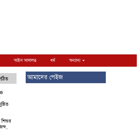
আইন আদালত
ধর্ম
অন্যান্য
আমাদের পেইজ
 পঠিত
্চ
র
ষ্ঠিত
য় শিশুর
 জব্দ,