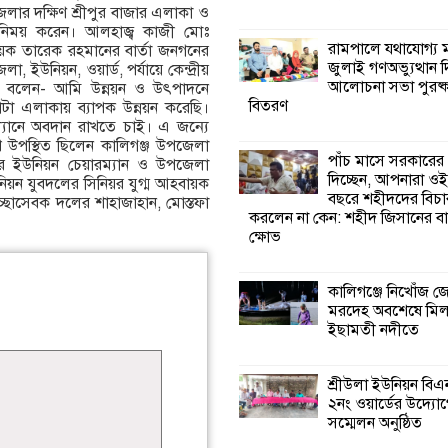
লার দক্ষিণ শ্রীপুর বাজার এলাকা ও
বিনিময় করেন। আলহাজ্ব কাজী মোঃ
কালিগঞ্জে নিখোঁজ 
রামপালে যথাযোগ্য মর
নায়ক তারেক রহমানের বার্তা জনগনের
মরদেহ অবশেষে ম
জুলাই গণঅভ্যুত্থান 
ইউনিয়ন, ওয়ার্ড, পর্যায়ে কেন্দ্রীয়
ইছামতী নদীতে
আলোচনা সভা পুরষ্ক
্যে বলেন- আমি উন্নয়ন ও উৎপাদনে
বিতরণ
হাটা এলাকায় ব্যাপক উন্নয়ন করেছি।
যানে অবদান রাখতে চাই। এ জন্যে
শ্রীউলা ইউনিয়ন বি
উপস্থিত ছিলেন কালিগঞ্জ উপজেলা
২নং ওয়ার্ডের উদ্যো
পাঁচ মাসে সরকারের
পুর ইউনিয়ন চেয়ারম্যান ও উপজেলা
কর্মী সম্মেলন অনুষ্ঠ
দিচ্ছেন, আপনারা ওই
উনিয়ন যুবদলের সিনিয়র যুগ্ম আহবায়ক
বছরে শহীদদের বিচা
েচ্ছাসেবক দলের শাহাজাহান, মোস্তফা
করলেন না কেন: শহীদ জিসানের বা
শ্যামনগরে জলবায়ু
ক্ষোভ
সহনশীল জনগোষ্ঠী 
প্রকল্পের অংশগ্রহণ
শিখন ও অভিজ্ঞতা বিনিময় সভা
কালিগঞ্জে নিখোঁজ 
মরদেহ অবশেষে মি
ইছামতী নদীতে
শ্যামনগরে বনবিভা
সিএমসির সাথে জে
মতবিনিময় সভা
শ্রীউলা ইউনিয়ন বি
২নং ওয়ার্ডের উদ্যোগ
সম্মেলন অনুষ্ঠিত