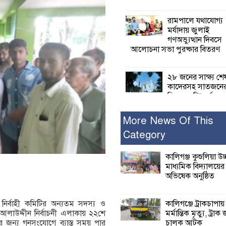
রামপালে যথাযোগ্য
মর্যাদায় জুলাই
গণঅভ্যুত্থান দিবসে
আলোচনা সভা পুরষ্কার বিতরণ
২৮ জনের সাক্ষ্য শে
কাদেরসহ সাতজনে
বিরুদ্ধে যুক্তিতর্ক
ট্রাইব্যুনালে
More News Of This
Category
ইসলামের সবচেয়ে 
ক্ষতি করেছে জামায়
নুরুল হক নুর
কালিগঞ্জ কুশুলিয়া উচ
মাধ্যমিক বিদ্যালয়ে
অভিষেক অনুষ্ঠিত
পাঁচ মাসে সরকারে
দিচ্ছেন, আপনারা ওই
বছরে শহীদদের বিচ
কালিগঞ্জে ট্রাকচাপায়
য় নির্বাহী কমিটির অন্যতম সদস্য ও
করলেন না কেন: শহীদ জিসানের 
মর্মান্তিক মৃত্যু, ট্রাক 
লাউদ্দীন নির্বাচনী এলাকায় ২২শে
ক্ষোভ
চালক আটক
নের জন্য গনসংযোগে ব্যাস্ত সময় পার