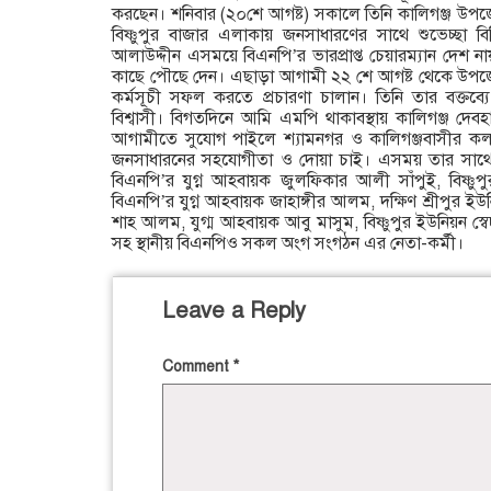
করছেন। শনিবার (২০শে আগষ্ট) সকালে তিনি কালিগঞ্জ উপজে
বিষ্ণুপুর বাজার এলাকায় জনসাধারণের সাথে শুভেচ্ছা 
আলাউদ্দীন এসময়ে বিএনপি’র ভারপ্রাপ্ত চেয়ারম্যান দেশ 
কাছে পৌছে দেন। এছাড়া আগামী ২২ শে আগষ্ট থেকে উপজেলা, 
কর্মসূচী সফল করতে প্রচারণা চালান। তিনি তার বক্তব
বিশ্বাসী। বিগতদিনে আমি এমপি থাকাবস্থায় কালিগঞ্জ দেব
আগামীতে সুযোগ পাইলে শ্যামনগর ও কালিগঞ্জবাসীর কল্
জনসাধারনের সহযোগীতা ও দোয়া চাই। এসময় তার সাথে 
বিএনপি’র যুগ্ন আহবায়ক জুলফিকার আলী সাঁপুই, বিষ্ণু
বিএনপি’র যুগ্ন আহবায়ক জাহাঙ্গীর আলম, দক্ষিণ শ্রীপুর ই
শাহ আলম, যুগ্ম আহবায়ক আবু মাসুম, বিষ্ণুপুর ইউনিয়ন স্ব
সহ স্থানীয় বিএনপিও সকল অংগ সংগঠন এর নেতা-কর্মী।
Leave a Reply
Comment
*