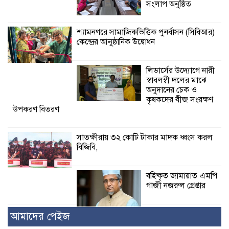
সংলাপ অনুষ্ঠিত
শ্যামনগরে সামাজিকভিত্তিক পুনর্বাসন (সিবিআর)
কেন্দ্রের আনুষ্ঠানিক উদ্বোধন
লিডার্সের উদ্যোগে নারী
স্বাবলম্বী দলের মাঝে
অনুদানের চেক ও
কৃষকদের বীজ সংরক্ষণ
উপকরণ বিতরণ
সাতক্ষীরায় ৩২ কোটি টাকার মাদক ধ্বংস করল
বিজিবি,
বহিষ্কৃত জামায়াত এমপি
গাজী নজরুল গ্রেপ্তার
আমাদের পেইজ