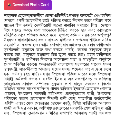
Download Photo Card
শাহাদাত হোসেন,সাতক্ষীরা জেলা প্রতিনিধিঃ
দেশরত্ন জননেত্রী শেখ হাসিনা
দেশকে একটি উন্নয়নশীল রাষ্ট্রে পরিণত করতে নিরলস ভাবে পরিশ্রম করে
যাচ্ছেন ঠিক তখনই দেশবিরোধী শত্রুরা নানাবিধ অপপ্রারে লিপ্ত। দেশকে
নিয়ে ষড়যন্ত্র করছে যারা তাদেরকে চিহৃিত করতে হবে এবং তাদেরকে
সম্মিলিত ভাবে প্রতিহত করতে হবে। সুতারং বর্তমান সরকারের অর্ভুতপুর্ব
উন্নয়নের ধারাবাহিকতা বজায় রাখতে স্বাধীনতার স্বপক্ষের শক্তিকে সার্বিক
সহযোগীতা করতে হবে। আমি সৌভাগ্যবান এইজন্য যে মহান স্বাধীনতার
সুবর্ণজয়ন্তী অনুষ্ঠানে আজ কথা বলতে পারছি। আমরা মানুষকে উদ্বুদ্ধ
করতে চাই, মানুষকে উন্নয়নের চিত্র তুলে ধরতে চাই। মহান স্বাধীনতার
সুবর্ণজয়ন্তী ও স্বাধীনতা দিবসের আলোচনা সভা ও সাংস্কৃতিক অনুষ্ঠানে
প্রধান অতিথির বক্তব্যে গনপ্রজাতন্ত্রী বাংলাদেশ সরকারের সাবেক সফল
স্বাস্থ্যমন্ত্রী, সাতক্ষীরা ৩ আসনের সংসদ সদস্য প্রফেসর ডাঃ আ,ফ,ম রুহুল
হক। শনিবার (২৬ মার্চ) সন্ধ্যায় উপজেলা পরিষদ মাঠের মঞ্চে উপজেলা
নির্বাহী কর্মকর্তা খন্দকার রবিউল ইসলাম এর সভাপতিত্বে ও কালিগঞ্জ
প্রেসক্লাবের সাধারণ সম্পাদক সুকুমার দাশ বাচ্চুর সঞ্চালনায় বিশেষ
অতিথির বক্তব্য রাখেন কালিগঞ্জ থানার অফিসার ইনচার্জ মোহাম্মদ গোলাম
মোস্তফা, উপজেলা সহকারী কমিশনার রোকনুজ্জামান বাপ্পী, উপজেলা
পরিষদের ভাইস চেয়ারম্যান দিপালী রানী ঘোষ, সাতক্ষীরা জর্জকোটের
এপিপি এ্যাডঃ মেক মোজাহার হোসেন কান্টু, বিশিষ্ট সাহিত্যিক অধ্যাপক
গাজী আজিজুর রহমান, কালিগঞ্জ প্রেসক্লাবের সভাপতি শেখ সাইফুল বারী
সফু, উপজেলা চেয়ারম্যান সমিতির সভাপতি আলহাজ্ব গাজী শওকাত