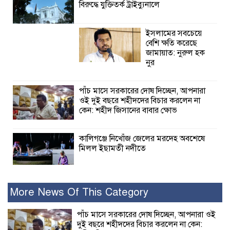
বিরুদ্ধে যুক্তিতর্ক ট্রাইব্যুনালে
ইসলামের সবচেয়ে
বেশি ক্ষতি করেছে
জামায়াত: নুরুল হক
নুর
পাঁচ মাসে সরকারের দোষ দিচ্ছেন, আপনারা
ওই দুই বছরে শহীদদের বিচার করলেন না
কেন: শহীদ জিসানের বাবার ক্ষোভ
কালিগঞ্জে নিখোঁজ জেলের মরদেহ অবশেষে
মিলল ইছামতী নদীতে
শ্রীউলা ইউনিয়ন
বিএনপির ২নং ওয়ার্ডের
More News Of This Category
উদ্যোগে কর্মী সম্মেলন
অনুষ্ঠিত
পাঁচ মাসে সরকারের দোষ দিচ্ছেন, আপনারা ওই
দুই বছরে শহীদদের বিচার করলেন না কেন: