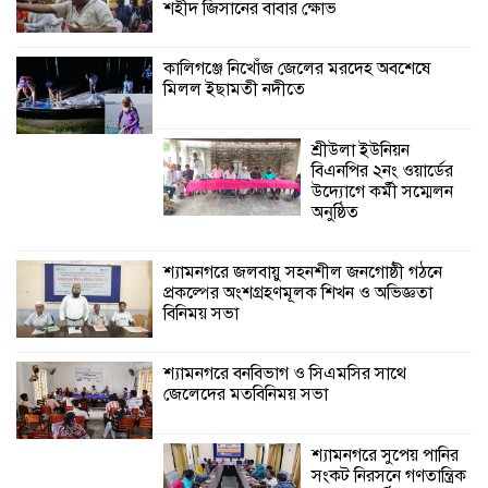
শহীদ জিসানের বাবার ক্ষোভ
শ্যামনগরে জলবায়ু সহনশীল জনগোষ্ঠী গঠনে
প্রকল্পের অংশগ্রহণমূলক শিখন ও অভিজ্ঞতা
বিনিময় সভা
কালিগঞ্জে নিখোঁজ জেলের মরদেহ অবশেষে
মিলল ইছামতী নদীতে
শ্যামনগরে বনবিভাগ ও সিএমসির সাথে
জেলেদের মতবিনিময় সভা
শ্রীউলা ইউনিয়ন
বিএনপির ২নং ওয়ার্ডের
উদ্যোগে কর্মী সম্মেলন
শ্যামনগরে সুপেয়
অনুষ্ঠিত
পানির সংকট নিরসনে
গণতান্ত্রিক সংলাপ
অনুষ্ঠিত
শ্যামনগরে জলবায়ু সহনশীল জনগোষ্ঠী গঠনে
প্রকল্পের অংশগ্রহণমূলক শিখন ও অভিজ্ঞতা
বিনিময় সভা
শ্যামনগরে সামাজিকভিত্তিক পুনর্বাসন
(সিবিআর) কেন্দ্রের আনুষ্ঠানিক উদ্বোধন
শ্যামনগরে বনবিভাগ ও সিএমসির সাথে
জেলেদের মতবিনিময় সভা
লিডার্সের উদ্যোগে নারী
স্বাবলম্বী দলের মাঝে
অনুদানের চেক ও
শ্যামনগরে সুপেয় পানির
কৃষকদের বীজ সংরক্ষণ
সংকট নিরসনে গণতান্ত্রিক
উপকরণ বিতরণ