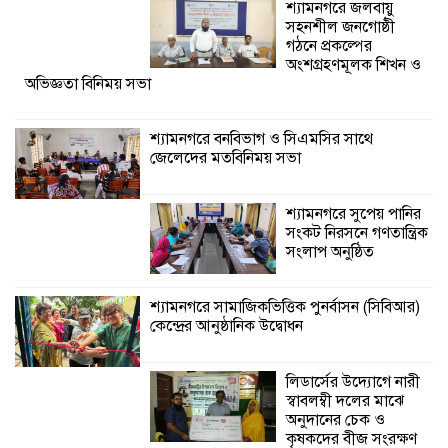
শ্যামনগরে জলবায়ু
জেলেদের মতবিনিময় সভা
সহনশীল জনগোষ্ঠী
গঠনে প্রকল্পের
অংশগ্রহণমূলক শিখন ও
অভিজ্ঞতা বিনিময় সভা
শ্যামনগরে বনবিভাগ ও সিএমসির সাথে
জেলেদের মতবিনিময় সভা
শ্যামনগরে সুপেয় পানির
সংকট নিরসনে গণতান্ত্রিক
সংলাপ অনুষ্ঠিত
শ্যামনগরে সামাজিকভিত্তিক পুনর্বাসন (সিবিআর)
কেন্দ্রের আনুষ্ঠানিক উদ্বোধন
লিডার্সের উদ্যোগে নারী
স্বাবলম্বী দলের মাঝে
অনুদানের চেক ও
কৃষকদের বীজ সংরক্ষণ