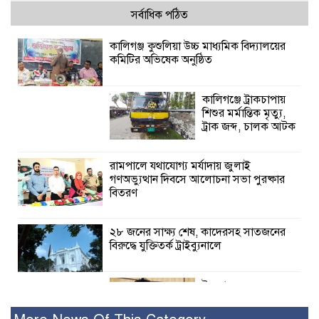
সর্বাধিক পঠিত
কালিগঞ্জ কুশুলিয়া উচ্চ মাধ্যমিক বিদ্যালয়ের
কমিটির অভিষেক অনুষ্ঠিত
কালিগঞ্জে ট্রাকচাপায়
শিশুর মর্মান্তিক মৃত্যু,
ট্রাক জব্দ, চালক আটক
রামপালে যথাযোগ্য মর্যাদায় জুলাই
গণঅভ্যুত্থান দিবসে আলোচনা সভা পুরষ্কার
বিতরণ
২৮ জনের সাক্ষ্য শেষ, কাদেরসহ সাতজনের
বিরুদ্ধে যুক্তিতর্ক ট্রাইব্যুনালে
ইসলামের সবচেয়ে
বেশি ক্ষতি করেছে
জামায়াত: নুরুল হক