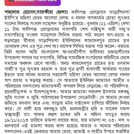
শাহাদাত হোসেন,সাতক্ষীরা জেলাঃ
কালিগঞ্জ প্রেসক্লাবে ভাড়াশিমলা
ইউপি’র মহিলা মেম্বর আলেয়া বেগম ও নানান অপকর্মের হোতা লুৎফর
গংদের বিরুদ্ধে সংবাদ সম্মেলন অনুষ্ঠিত হয়েছে। বুধবার (২১ এপ্রিল) বেলা
১১ টায় কালিগঞ্জ প্রেসক্লাবের সভাপতি শেখ সাইফুল বারী সফু’র
সভাপতিত্বে সংবাদ সম্মেলনে লিখিত বক্তব্য পাঠ করেণ অপ-প্রচার ও
ষড়যন্ত্রের স্বীকার ভাড়াশিমলা ইউনিয়নের কামদেবপুর গ্রামের মৃত
মোবারক শেখ এর পুত্র শেখ আঃ খালেক লিখিত বক্তব্য পাঠ করেন। বক্তব্যে
তিনি বলেন আমি বাংলাদেশ আওয়ামীলীগ স্বাধীনতা প্রজম্মলীগের
উপজেলা শাখার সহ সভাপতি, বিভিন্ন সামাজিক সংগঠনের কমিটিতে থেকে
সমাজে অবদান রেখে আসছি। অথচ কামদেবপুর গ্রামের মৃত ওসমান
গাজী’র পুত্র লুৎফর রহমান ও তার পুত্র হুন্ডী ব্যবসায়ী আকরাম গংয়ের
ইন্ধনে তার অবৈধ ব্যবসার সহযোগী মহিলা মেম্বর আলেয়া বেগম নানান
অপ প্রচার ও ষড়যন্ত্র করছে। সে আমাকে ইউনিয়ন জামাতর আমীর ও
পরিবারের সদস্যদের জামাতকর্মী অপবাদ দিয়ে বেড়াচ্ছে। যা পরিকল্পিত,
হয়রানীমুলক ও উদ্দেশ্যমুলক। আমার জামাতা নজরুল ইসলাম বঙ্গবন্ধু
স্মৃতি সংসদ ও স্মৃতি পাঠাগারের উপজেলা সেক্রেটারী। সে আমার দেওয়া
জমিতে বসবাস করে এবং ভাড়ায় মটর সাইকেল চালিয়ে জীবিকা নির্বাহ
করে। সে বাদী হয়ে বঙ্গবন্ধুর ছবি, প্রধানমন্ত্রীর ছবি ও সাবেক সফল
স্বাস্থ্যমন্ত্রী ডাঃ আফম রুহুল হকের ছবি ও অফিস ভাংচুর করায়
১৯/১১/২০১৩ তারিখে মামলা দায়ের করে, যার মামলা নং ২৩। দল ও
জনস্বার্থে এই মামলা করায় কাল হয়েছে আমার ও আমার পরিবারের
সদস্যদের।এরই জেরধরে আমার মেয়ে, জামাই ও নাতীর উপরে অতর্কিত