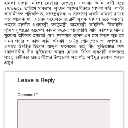
হামলা চালায় মহিলা মেম্বরের নেতৃত্বে। এঘটনায় আমি বাদী হয়ে
১৭/০৬/২০ তারিখে আকরাম, লুৎফর গংদের বিরুদ্ধে মামলা করি। পাল্টা
আসামীপক্ষ পরিকল্পিত, ষড়যন্ত্রমুলক ও সাজানো একটি মামলা দায়ের
করে খালেক গং। সংবাদ সম্মেলনে হয়রানী মুলক মামলা হতে অব্যহতি
পাইতে মাননীয় প্রধানমন্ত্রী, স্বরাষ্ট্রমন্ত্রী, আইনমন্ত্রী, আইজিপি, ডিআইজি,
পুলিশ সুপারের হস্তক্ষেপ কামনা করেন। পাসাপাশি আমি কালিগঞ্জ থানার
সুযোগ্য অফিসার ইনচার্জ মোঃ দেলোয়ার হুসেন এর মান সন্মান ক্ষুন্ন হয়
এমন প্রচার ও কাজ আমি করিনাই। যেটুকু শোনাগেছে তা অপপ্রচার।
এসময় উপস্থিত ছিলেন আব্দুল খালেকের ভাই বীর মুক্তিযোদ্ধা শেখ
রাহাজউদ্দীন, বীর মুক্তিযোদ্ধা আবুল হোসেন, বিশিষ্ট ব্যবসায়ী লক্ষণচন্দ্র
সাহা, স্বাধীনতা প্রজন্মলীগের উপজেলা সভাপতি সাইদুর রহমান মোহন
প্রমুখ।
Leave a Reply
Comment
*