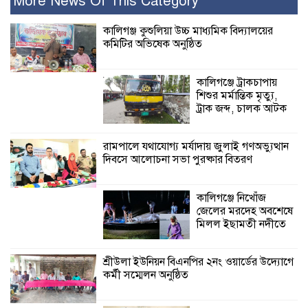
More News Of This Category
নুর
কালিগঞ্জ কুশুলিয়া উচ্চ মাধ্যমিক বিদ্যালয়ের
কমিটির অভিষেক অনুষ্ঠিত
পাঁচ মাসে সরকারের দোষ দিচ্ছেন, আপনারা
ওই দুই বছরে শহীদদের বিচার করলেন না
কেন: শহীদ জিসানের বাবার ক্ষোভ
কালিগঞ্জে ট্রাকচাপায়
শিশুর মর্মান্তিক মৃত্যু,
কালিগঞ্জে নিখোঁজ জেলের মরদেহ অবশেষে
ট্রাক জব্দ, চালক আটক
মিলল ইছামতী নদীতে
রামপালে যথাযোগ্য মর্যাদায় জুলাই গণঅভ্যুত্থান
দিবসে আলোচনা সভা পুরষ্কার বিতরণ
শ্রীউলা ইউনিয়ন
বিএনপির ২নং ওয়ার্ডের
উদ্যোগে কর্মী সম্মেলন
কালিগঞ্জে নিখোঁজ
অনুষ্ঠিত
জেলের মরদেহ অবশেষে
মিলল ইছামতী নদীতে
শ্যামনগরে জলবায়ু সহনশীল জনগোষ্ঠী গঠনে
প্রকল্পের অংশগ্রহণমূলক শিখন ও অভিজ্ঞতা
শ্রীউলা ইউনিয়ন বিএনপির ২নং ওয়ার্ডের উদ্যোগে
বিনিময় সভা
কর্মী সম্মেলন অনুষ্ঠিত
শ্যামনগরে বনবিভাগ ও সিএমসির সাথে