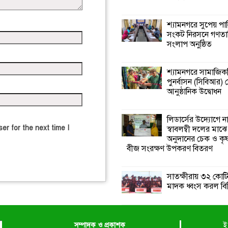
শ্যামনগরে সুপেয় পা
সংকট নিরসনে গণতান্ত
সংলাপ অনুষ্ঠিত
শ্যামনগরে সামাজিকভ
পুনর্বাসন (সিবিআর) কে
আনুষ্ঠানিক উদ্বোধন
লিডার্সের উদ্যোগে ন
er for the next time I
স্বাবলম্বী দলের মাঝে
অনুদানের চেক ও ক
বীজ সংরক্ষণ উপকরণ বিতরণ
সাতক্ষীরায় ৩২ কোটি
মাদক ধ্বংস করল বি
সম্পাদক ও প্রকাশক
ই