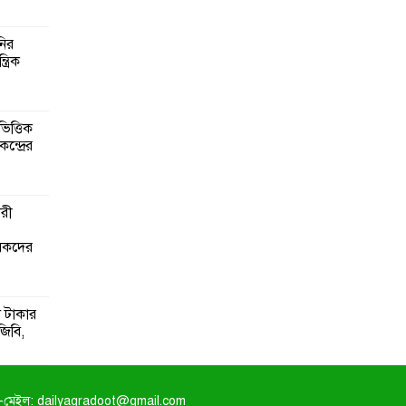
নির
্রিক
িত্তিক
ন্দ্রের
ারী
ৃষকদের
 টাকার
জিবি,
-মেইল: dailyagradoot@gmail.com