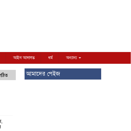
আইন আদালত
ধর্ম
অন্যান্য
আমাদের পেইজ
 পঠিত
ষ,
র