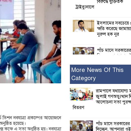
বিরুদ্ধে যুক্তিতর্ক
ট্রাইব্যুনালে
ইসলামের সবচেয়ে 
ক্ষতি করেছে জামায়
নুরুল হক নুর
পাঁচ মাসে সরকারে
দিচ্ছেন, আপনারা ওই
বছরে শহীদদের বিচ
করলেন না কেন: শহীদ জিসানের 
More News Of This
ক্ষোভ
Category
কালিগঞ্জে নিখোঁজ 
রামপালে যথাযোগ্য মর
মরদেহ অবশেষে ম
জুলাই গণঅভ্যুত্থান 
ইছামতী নদীতে
আলোচনা সভা পুরষ্ক
বিতরণ
শ্রীউলা ইউনিয়ন বি
ল্ড ভিশন নবযাত্রা প্রকল্পের আয়োজনে
২নং ওয়ার্ডের উদ্যো
অনুষ্ঠিত হয়েছে।
পাঁচ মাসে সরকারের
কর্মী সম্মেলন অনুষ্ঠ
্স কক্ষে এ সভা অনুষ্ঠিত হয়। নবযাত্রা
দিচ্ছেন, আপনারা ওই