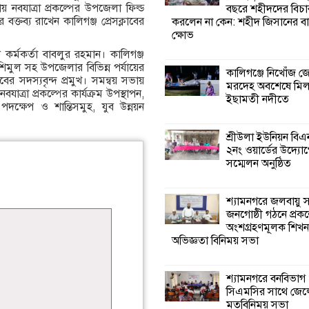
 নবযাত্রা প্রকল্পের উপজেলা ফিল্ড
বছরে শহীদদের বিচা
ক্তব্য রাখেন কালিগঞ্জ প্রেসক্লাবের
করলেন না কেন: শহীদ জিসানের বা
শ্যামনগরে জলবায়ু
ক্ষোভ
সহনশীল জনগোষ্ঠী 
প্রকল্পের অংশগ্রহণ
কর্মকর্তা বাবলুর রহমান। কালিগঞ্জ
শিখন ও অভিজ্ঞতা বিনিময় সভা
িমুল সহ উপজেলার বিভিন্ন পর্যায়ের
কালিগঞ্জে নিখোঁজ 
বের সদস্যবৃন্দ প্রমুখ। সমন্বয় সভায়
মরদেহ অবশেষে মি
যাত্রা প্রকল্পের কার্যক্রম উপস্থাপন,
ইছামতী নদীতে
শ্যামনগরে বনবিভা
দক্ষেপ ও শান্তিসমুহ, যুব উন্নয়ন
সিএমসির সাথে জে
মতবিনিময় সভা
শ্রীউলা ইউনিয়ন বি
২নং ওয়ার্ডের উদ্যোগ
সম্মেলন অনুষ্ঠিত
শ্যামনগরে সুপেয় প
সংকট নিরসনে গণতান্
সংলাপ অনুষ্ঠিত
শ্যামনগরে জলবায়ু
জনগোষ্ঠী গঠনে প্রকল
অংশগ্রহণমূলক শিখ
শ্যামনগরে
অভিজ্ঞতা বিনিময় সভা
সামাজিকভিত্তিক পুনর
(সিবিআর) কেন্দ্রের
আনুষ্ঠানিক উদ্বোধন
শ্যামনগরে বনবিভাগ
সিএমসির সাথে জেল
মতবিনিময় সভা