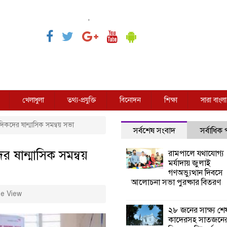
,
খেলাধুলা
তথ্য-প্রযুক্তি
বিনোদন
শিক্ষা
সারা বাংলা
াদিকদের ষান্মাসিক সমন্বয় সভা
সর্বশেষ সংবাদ
সর্বাধিক
র ষান্মাসিক সমন্বয়
রামপালে যথাযোগ্য
মর্যাদায় জুলাই
গণঅভ্যুত্থান দিবসে
আলোচনা সভা পুরষ্কার বিতরণ
e View
২৮ জনের সাক্ষ্য শে
কাদেরসহ সাতজনে