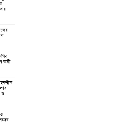
র
বার
গঠনে
মূলক
জেলের
লল
গ ও
লেদের
এনপির
ে কর্মী
ানির
ত্রিক
 সহনশীল
্পের
ন ও
্বাসন
 ও
েদের