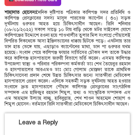
শাহাদাত হোসেনঃ
দৈনিক দৃষ্টিপাত পত্রিকার কালিগঞ্জ সদর প্রতিনিধি ও
কালিগঞ্জ প্রেসক্লাবের সদস্য মাসুদ পারভেজ ক্যাপ্টেন ( ৩০) সড়ক
দুর্ঘটনায় গুরুতর আহত হয়ে চিকিৎসাধীন আছেন। তিনি শনিবার
(০৮/০১/২০২২) সকাল সাড়ে ১০ টায় বাড়ি থেকে মটর সাইকেল যোগে
কালিগঞ্জের উদ্দ্যেশে রওনা হয়ে পাওখালীর তুলার মিল সংলগ্নে পৌছালেই
বিপরিত দিকথেকে আসা ইঞ্জিনভ্যানের ধাক্কায় ছিটকে পড়ে। এঘটনায় তার
ডান হাত ভেঙ্গে যায়, এছাড়াও ক্যাপ্টেনের মাথা, ডান পা গুরুতর যখম
হয়েছে। সংবাদ পেয়ে কালিগঞ্জ ফায়ার সার্ভিসের চৌকস দল তাকে উদ্ধার
করে কালিগঞ্জ হাসপাতালে জরুরী বিভাগে ভর্তি করেন। এসময় কালিগঞ্জ
উপজেলা স্বাস্থ্য ও পরিবার পরিকল্পনা কর্মকর্তা ডাঃ শেখ তৈয়েবুর রহমান
ও হাসপাতালের আরএমও ডাঃ মোঃ গোলাম মোস্তফা তাকে প্রাথমিক
চিকিৎসাসেবা প্রদান শেষে উন্নত চিকিৎসার জন্যে সাতক্ষীরা মেডিকেল
হাসপাতালে প্রেরণ করেন। এদিকে সহকর্মী সড়ক দুর্ঘটনায় আহত হওয়ার
সংবাদে দ্রুত হাসপাতালে পৌছান কালিগঞ্জ প্রেসক্লাবের সাংগঠনিক
সম্পাদক এম হাফিজুর রহমান শিমুল, তথ্য ও সাংস্কৃতিক সম্পাদক এস
এম আহম্মাদ উল্যাহ বাচ্ছু, হাবিবুল্লাহ, শেখ শাওন আহম্মেদ শোহাগ ও
শিমুল হোসেন। বর্তমানে তিনি সাতক্ষীরা মেডিকেলে চিকিৎসাধীন আছেন।
Leave a Reply