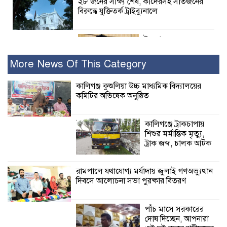
২৮ জনের সাক্ষ্য শেষ, কাদেরসহ সাতজনের
বিরুদ্ধে যুক্তিতর্ক ট্রাইব্যুনালে
ইসলামের সবচেয়ে
বেশি ক্ষতি করেছে
জামায়াত: নুরুল হক
More News Of This Category
নুর
কালিগঞ্জ কুশুলিয়া উচ্চ মাধ্যমিক বিদ্যালয়ের
কমিটির অভিষেক অনুষ্ঠিত
পাঁচ মাসে সরকারের দোষ দিচ্ছেন, আপনারা
ওই দুই বছরে শহীদদের বিচার করলেন না
কেন: শহীদ জিসানের বাবার ক্ষোভ
কালিগঞ্জে ট্রাকচাপায়
শিশুর মর্মান্তিক মৃত্যু,
কালিগঞ্জে নিখোঁজ জেলের মরদেহ অবশেষে
ট্রাক জব্দ, চালক আটক
মিলল ইছামতী নদীতে
রামপালে যথাযোগ্য মর্যাদায় জুলাই গণঅভ্যুত্থান
দিবসে আলোচনা সভা পুরষ্কার বিতরণ
শ্রীউলা ইউনিয়ন
বিএনপির ২নং ওয়ার্ডের
উদ্যোগে কর্মী সম্মেলন
পাঁচ মাসে সরকারের
অনুষ্ঠিত
দোষ দিচ্ছেন, আপনারা