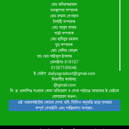
মোঃ মনিরুজ্জামান
ব্যবস্থাপনা সম্পাদক
মোঃ রুমান দেওয়ান
নির্বাহী সম্পাদক
মোঃ আবুল বাসার
বার্তা সম্পাদক
মোঃ হাবিবুর রহমান
যুগ্ন সম্পাদক
মোঃ সেলিম মোড়ল
ডাঃ মোঃ সাইফুল ইসলাম
মোবাইলঃ 019107
01307100048,
ই-মেইল: dailyagradoot@gmail.com
বিভাগীয় কার্যালয়:
@gmail.com
বি: দ্র: প্রকাশিত সংবাদে কোন অভিযোগ ও লেখা পাঠাতে আমাদের ই-মেইলে
যোগাযোগ করুন।
এই ওয়েবসাইটের কোনো লেখা, ছবি, ভিডিও অনুমতি ছাড়া ব্যবহার
সম্পূর্ণ বেআইনি এবং শাস্তিযোগ্য অপরাধ।