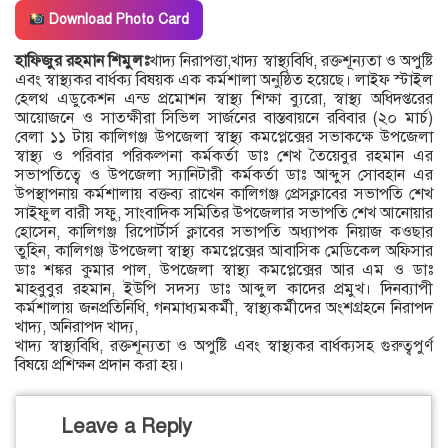
Download Photo Card
হাফিজুর রহমান শিমুলঃ
খাদ্য নিরাপত্তা,খাদ্য স্বাস্থ্যবিধি, রক্তশূন্যতা ও অপুষ্টি
এবং স্বাস্থ্যকর বার্ধক্য বিষয়ক এক কর্মশালা অনুষ্ঠিত হয়েছে। লাইফ স্টাইল
হেলথ এডুকেশন এন্ড প্রমোশন স্বাস্থ্য শিক্ষা ব্যুরো, স্বাস্থ্য অধিদপ্তরের
আয়োজনে ও সাতক্ষীরা সিভিল সার্জনের বাস্তবায়নে রবিবার (২০ মার্চ)
বেলা ১১ টায় কালিগঞ্জ উপজেলা স্বাস্থ্য কমপ্লেক্সের সভাকক্ষে উপজেলা
স্বাস্থ্য ও পরিবার পরিকল্পনা কর্মকর্তা ডাঃ শেখ তৈয়েবুর রহমান এর
সভাপতিত্বে ও উপজেলা স্যানিটারী কর্মকর্তা ডাঃ আব্দুস সোবহান এর
উপস্থাপনায় কর্মশালায় বক্তব্য রাখেন কালিগঞ্জ প্রেসক্লাবের সভাপতি শেখ
সাইফুল বারী সফু, সাংবাদিক সমিতির উপজেলার সভাপতি শেখ আনোয়ার
হোসেন, কালিগঞ্জ রিপোর্টার্স ক্লাবের সভাপতি অধ্যাপক নিয়াজ কওছার
তুহিন, কালিগঞ্জ উপজেলা স্বাস্থ্য কমপ্লেক্সের আবাসিক মেডিকেল অফিসার
ডাঃ শঙ্কর কুমার পাল, উপজেলা স্বাস্থ্য কমপ্লেক্সের আর এম ও ডাঃ
মাহবুবুর রহমান, ইউপি সদস্য ডাঃ আব্দুল কাদের প্রমুখ। দিনব্যাপী
কর্মশালায় জনপ্রতিনিধি, গনমাধ্যমকর্মী, স্বাস্থ্যকর্মীদের অংশগ্রহনে নিরাপদ
খাদ্য, অনিরাপদ খাদ্য,
খাদ্য স্বাস্থ্যবিধি, রক্তশূন্যতা ও অপুষ্টি এবং স্বাস্থ্যকর বার্ধক্যসহ গুরুত্বপুর্ণ
বিষয়ে প্রশিক্ষন প্রদান করা হয়।
Leave a Reply