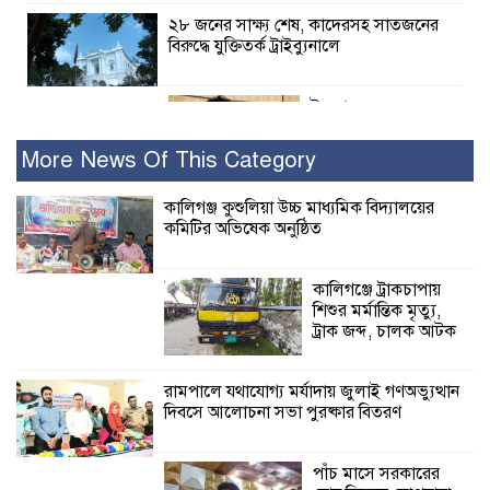
২৮ জনের সাক্ষ্য শেষ, কাদেরসহ সাতজনের
বিরুদ্ধে যুক্তিতর্ক ট্রাইব্যুনালে
ইসলামের সবচেয়ে
বেশি ক্ষতি করেছে
জামায়াত: নুরুল হক
More News Of This Category
নুর
কালিগঞ্জ কুশুলিয়া উচ্চ মাধ্যমিক বিদ্যালয়ের
কমিটির অভিষেক অনুষ্ঠিত
পাঁচ মাসে সরকারের দোষ দিচ্ছেন, আপনারা
ওই দুই বছরে শহীদদের বিচার করলেন না
কেন: শহীদ জিসানের বাবার ক্ষোভ
কালিগঞ্জে ট্রাকচাপায়
শিশুর মর্মান্তিক মৃত্যু,
কালিগঞ্জে নিখোঁজ জেলের মরদেহ অবশেষে
ট্রাক জব্দ, চালক আটক
মিলল ইছামতী নদীতে
রামপালে যথাযোগ্য মর্যাদায় জুলাই গণঅভ্যুত্থান
দিবসে আলোচনা সভা পুরষ্কার বিতরণ
শ্রীউলা ইউনিয়ন
বিএনপির ২নং ওয়ার্ডের
উদ্যোগে কর্মী সম্মেলন
পাঁচ মাসে সরকারের
অনুষ্ঠিত