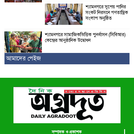
শ্যামনগরে সুপেয় পানির
সংকট নিরসনে গণতান্ত্রিক
সংলাপ অনুষ্ঠিত
শ্যামনগরে সামাজিকভিত্তিক পুনর্বাসন (সিবিআর)
কেন্দ্রের আনুষ্ঠানিক উদ্বোধন
আমাদের পেইজ
সম্পাদক ও প্রকাশক