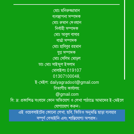
মোঃ মনিরুজ্জামান
ব্যবস্থাপনা সম্পাদক
মোঃ রুমান দেওয়ান
নির্বাহী সম্পাদক
মোঃ আবুল বাসার
বার্তা সম্পাদক
মোঃ হাবিবুর রহমান
যুগ্ন সম্পাদক
মোঃ সেলিম মোড়ল
ডাঃ মোঃ সাইফুল ইসলাম
মোবাইলঃ 019107
01307100048,
ই-মেইল: dailyagradoot@gmail.com
বিভাগীয় কার্যালয়:
@gmail.com
বি: দ্র: প্রকাশিত সংবাদে কোন অভিযোগ ও লেখা পাঠাতে আমাদের ই-মেইলে
যোগাযোগ করুন।
এই ওয়েবসাইটের কোনো লেখা, ছবি, ভিডিও অনুমতি ছাড়া ব্যবহার
সম্পূর্ণ বেআইনি এবং শাস্তিযোগ্য অপরাধ।