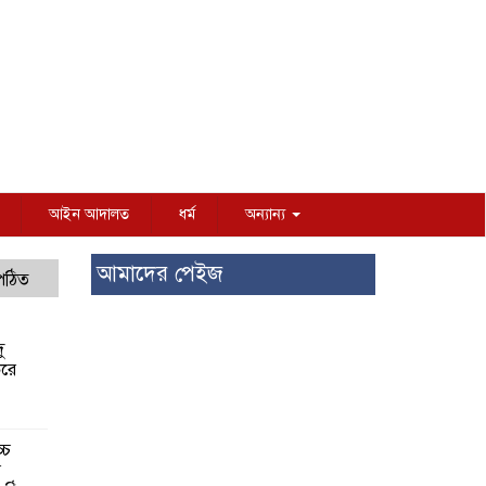
আইন আদালত
ধর্ম
অন্যান্য
আমাদের পেইজ
 পঠিত
ু
করে
্চ
র