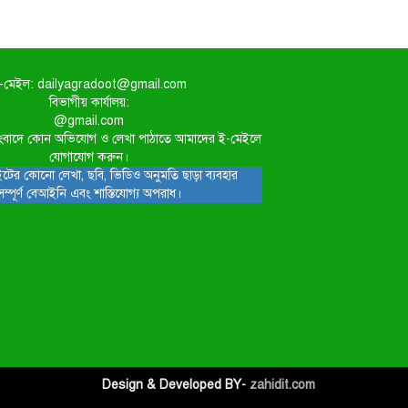
-মেইল: dailyagradoot@gmail.com
বিভাগীয় কার্যালয়:
@gmail.com
িত সংবাদে কোন অভিযোগ ও লেখা পাঠাতে আমাদের ই-মেইলে
যোগাযোগ করুন।
টের কোনো লেখা, ছবি, ভিডিও অনুমতি ছাড়া ব্যবহার
সম্পূর্ণ বেআইনি এবং শাস্তিযোগ্য অপরাধ।
Design & Developed BY-
zahidit.com