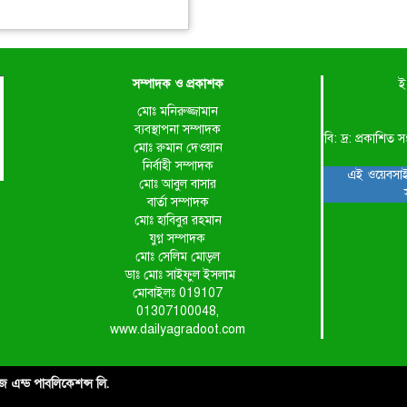
সম্পাদক ও প্রকাশক
ই
মোঃ মনিরুজ্জামান
ব্যবস্থাপনা সম্পাদক
বি: দ্র: প্রকাশ
মোঃ রুমান দেওয়ান
নির্বাহী সম্পাদক
এই ওয়েবসাই
মোঃ আবুল বাসার
বার্তা সম্পাদক
মোঃ হাবিবুর রহমান
যুগ্ন সম্পাদক
মোঃ সেলিম মোড়ল
ডাঃ মোঃ সাইফুল ইসলাম
মোবাইলঃ 019107
01307100048,
www.dailyagradoot.com
াইজ এন্ড পাবলিকেশন্স লি.