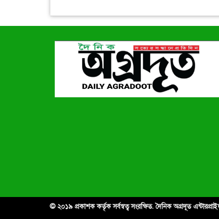
© ২০১৯ প্রকাশক কর্তৃক সর্বস্বত্ব সংরক্ষিত. দৈনিক অগ্রদূত এন্টারপ্র