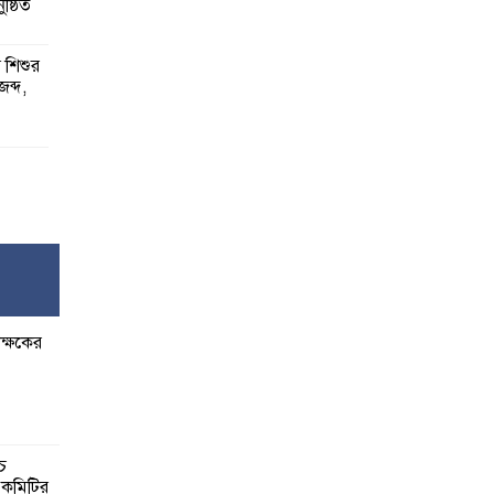
ষ্ঠিত
য় শিশুর
 জব্দ,
ষ,
র
ক্ষকের
বেশি
াত:
্চ
র কমিটির