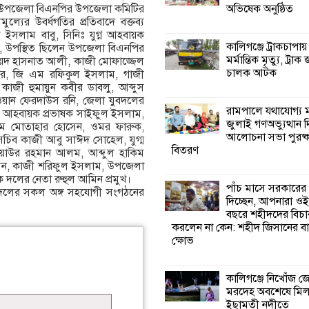
অভিষেক অনুষ্ঠিত
ও উপজেলা বিএনপির উপজেলা কমিটির
পাঁচ মাসে সরকারে
্যের উবর্ধগতির প্রতিবাদে বক্তব্য
দিচ্ছেন, আপনারা ওই
সলাম বাবু, সিনিঃ যুগ্ন আহবায়ক
বছরে শহীদদের বিচ
কালিগঞ্জে ট্রাকচাপায়
পুই, উপস্থিত ছিলেন উপজেলা বিএনপির
করলেন না কেন: শহীদ জিসানের 
মর্মান্তিক মৃত্যু, ট্রাক 
য সৈয়দ হাসনাত আলী, কাজী মোফাজ্জেল
ক্ষোভ
চালক আটক
হার, জি এম রফিকুল ইসলাম, গাজী
াজী হুমায়ুন কবীর ডাবলু, আব্দুস
দাওয়ান ফেরদাউস রনি, জেলা যুবদলের
কালিগঞ্জে নিখোঁজ 
রামপালে যথাযোগ্য মর
গ্ম আহবায়ক প্রভাষক সাইফুল ইসলাম,
মরদেহ অবশেষে ম
জুলাই গণঅভ্যুত্থান 
এম মোতাহার হোসেন, ওমর ফারুক,
ইছামতী নদীতে
আলোচনা সভা পুরষ্ক
সচিব কাজী আবু সাঈদ সোহেল, যুগ্ম
বিতরণ
িয়াউর রহমান আলম, আব্দুল হাকিম
সেন, কাজী শরিফুল ইসলাম, উপজেলা
শ্রীউলা ইউনিয়ন বি
ক দলের নেতা রুহুল আমিন প্রমুখ।
২নং ওয়ার্ডের উদ্যো
পাঁচ মাসে সরকারের
ও দলের সকল অঙ্গ সহযোগী সংগঠনের
কর্মী সম্মেলন অনুষ্ঠ
দিচ্ছেন, আপনারা ওই
বছরে শহীদদের বিচা
করলেন না কেন: শহীদ জিসানের বা
শ্যামনগরে জলবায়ু
ক্ষোভ
সহনশীল জনগোষ্ঠী 
প্রকল্পের অংশগ্রহণ
শিখন ও অভিজ্ঞতা বিনিময় সভা
কালিগঞ্জে নিখোঁজ 
মরদেহ অবশেষে মি
ইছামতী নদীতে