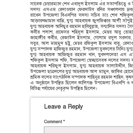
সাবেক চেয়ারম্যান শেখ এবাদুল ইসলাম এর সভাপতিত্বে 
সদস্য এসএম রেদাওয়ান ফেরদাউস রনির সঞ্চালনায় দ্রব্যমুল
রাখেন উপজেলা বিএনপির সদস্য সচিব ডাঃ শেখ শফিকুল ই
আক্তারুজ্জামান বাপ্পি, যুগ্ম আহবায়ক জুলফিক্কার আলী সাঁ
যুগ্ম আহবায়ক আনিছুর রহমান হাবিবুল্লাহ, সন্মানিত সদস্
কবীর পলাশ, প্রফেসর শহিদুল ইসলাম, মেম্বর আবু তো
জাহাঙ্গীর কবীর, রেজাউল ইসলাম, গোলাম রসুল সরদার, ক
সবুর, আল মাহমুদ ছট্টু, মেম্বর রফিকুল ইসলাম বাবু, রে
যুগ্ম সম্পাদক হাফিজুর রহমান, উপজেলা যুবদলের সিনিঃ যু
যুগ্ম আহবায়ক আজিজুর রহমান খান, যুবদলনেতা এস 
শফিকুল ইসলাম শফি, উপজেলা স্বেচ্ছাসেবক দলের সদস্য 
আহবায়ক শরিফুল ইসলাম, যুগ্ম আহবায়ক সালাউদ্দীন, জ
উপজেলা ছাত্রদলের যুগ্ন আহবায়ক আল মামুন, জাকির হো
শ্রমিক দলের সাংগঠনিক সম্পাদক শাহিনুর রহমান শাহিন, কৃষ
এ অনুষ্ঠানে উপস্থিত ছিলেন কালিগঞ্জ উপজেলা বিএনপি 
বিভিন্ন পর্যায়ের নেতৃবৃন্দ উপস্থিত ছিলেন।
Leave a Reply
Comment
*