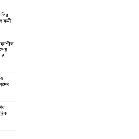
এনপির
ে কর্মী
 সহনশীল
্পের
ন ও
 ও
েদের
নির
্রিক