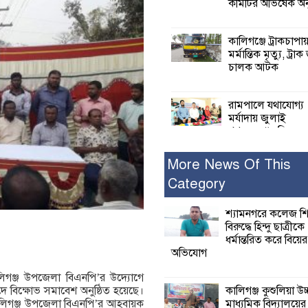
কমিটির অভিষেক অনু
কালিগঞ্জে ট্রাকচাপা
মর্মান্তিক মৃত্যু, ট্রাক
চালক আটক
রামপালে যথাযোগ্য
মর্যাদায় জুলাই
গণঅভ্যুত্থান দিবসে
আলোচনা সভা পুরষ্কার বিতরণ
More News Of This
Category
২৮ জনের সাক্ষ্য শে
কাদেরসহ সাতজনে
বিরুদ্ধে যুক্তিতর্ক
শ্যামনগরে কলেজ শি
ট্রাইব্যুনালে
বিরুদ্ধে হিন্দু ছাত্রীকে
ধর্মান্তরিত করে বিয়ের
অভিযোগ
ইসলামের সবচেয়ে 
ক্ষতি করেছে জামায়
লিগঞ্জ উপজেলা বিএনপি’র উদ্যোগে
নুরুল হক নুর
কালিগঞ্জ কুশুলিয়া উচ
িবাদে বিক্ষোভ সমাবেশ অনুষ্ঠিত হয়েছে।
মাধ্যমিক বিদ্যালয়ে
কালিগঞ্জ উপজেলা বিএনপি’র আহবায়ক