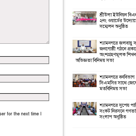
শ্রীউলা ইউনিয়ন বি
২নং ওয়ার্ডের উদ্যোগ
সম্মেলন অনুষ্ঠিত
শ্যামনগরে জলবায়ু
জনগোষ্ঠী গঠনে প্রকল
অংশগ্রহণমূলক শিখ
অভিজ্ঞতা বিনিময় সভা
শ্যামনগরে বনবিভাগ
সিএমসির সাথে জেল
মতবিনিময় সভা
শ্যামনগরে সুপেয় পা
সংকট নিরসনে গণতান্ত
er for the next time I
সংলাপ অনুষ্ঠিত