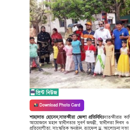
Download Photo Card
শাহাদাত হোসেন,সাতক্ষীরা জেলা প্রতিনিধিঃ
সাতক্ষীরার কা
আয়োজনে মহান স্বাধীনতার সুবর্ণ জযন্তী, স্বাধীনতা দিবস
প্রতিযোগীতা, সাংস্কৃতিক অনুষ্ঠান, র‍্যাফেল ড্র, আলোচনা সভা