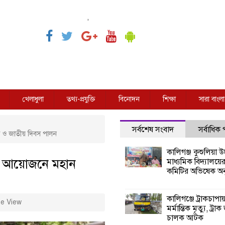
,
খেলাধুলা
তথ্য-প্রযুক্তি
বিনোদন
শিক্ষা
সারা বাংলা
সর্বশেষ সংবাদ
সর্বাধিক
তা ও জাতীয় দিবস পালন
কালিগঞ্জ কুশুলিয়া উচ
ের আয়োজনে মহান
মাধ্যমিক বিদ্যালয়ে
কমিটির অভিষেক অনু
কালিগঞ্জে ট্রাকচাপা
e View
মর্মান্তিক মৃত্যু, ট্রাক
চালক আটক