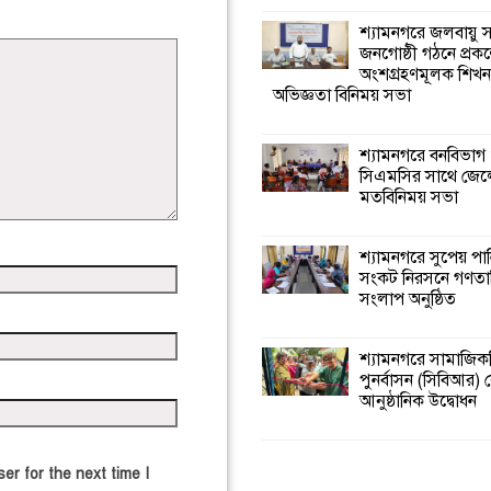
শ্যামনগরে জলবায়ু
জনগোষ্ঠী গঠনে প্রকল
অংশগ্রহণমূলক শিখ
অভিজ্ঞতা বিনিময় সভা
শ্যামনগরে বনবিভাগ
সিএমসির সাথে জেল
মতবিনিময় সভা
শ্যামনগরে সুপেয় পা
সংকট নিরসনে গণতান্ত
সংলাপ অনুষ্ঠিত
শ্যামনগরে সামাজিকভ
পুনর্বাসন (সিবিআর) কে
আনুষ্ঠানিক উদ্বোধন
er for the next time I