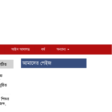
আইন আদালত
ধর্ম
অন্যান্য
আমাদের পেইজ
 পঠিত
্চ
র
ষ্ঠিত
য় শিশুর
 জব্দ,