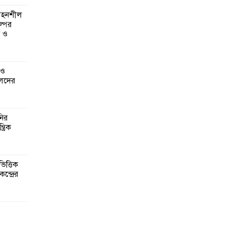
 সহনশীল
্পের
ন ও
 ও
েদের
নির
্রিক
িত্তিক
ন্দ্রের