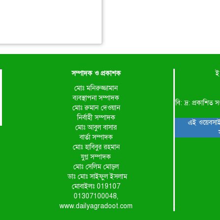
সম্পাদক ও প্রকাশক
ই
মোঃ মনিরুজ্জামান
ব্যবস্থাপনা সম্পাদক
বি: দ্র: প্রকাশ
মোঃ রুমান দেওয়ান
নির্বাহী সম্পাদক
এই ওয়েবসাই
মোঃ আবুল বাসার
বার্তা সম্পাদক
মোঃ হাবিবুর রহমান
যুগ্ন সম্পাদক
মোঃ সেলিম মোড়ল
ডাঃ মোঃ সাইফুল ইসলাম
মোবাইলঃ 019107
01307100048,
www.dailyagradoot.com