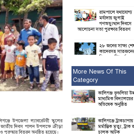
রামপালে যথাযোগ্য
মর্যাদায় জুলাই
গণঅভ্যুত্থান দিবসে
আলোচনা সভা পুরষ্কার বিতরণ
২৮ জনের সাক্ষ্য শে
কাদেরসহ সাতজনে
বিরুদ্ধে যুক্তিতর্ক
ট্রাইব্যুনালে
More News Of This
Category
ইসলামের সবচেয়ে 
ক্ষতি করেছে জামায়
নুরুল হক নুর
কালিগঞ্জ কুশুলিয়া উচ
মাধ্যমিক বিদ্যালয়ে
অভিষেক অনুষ্ঠিত
পাঁচ মাসে সরকারে
দিচ্ছেন, আপনারা ওই
বছরে শহীদদের বিচ
কালিগঞ্জে ট্রাকচাপায়
লিগঞ্জে উপজেলা ল্যাবরেটরী স্কুলের
করলেন না কেন: শহীদ জিসানের 
মর্মান্তিক মৃত্যু, ট্রাক 
 ও জাতীয় দিবস পালন উপলক্ষে ক্রীড়া
ক্ষোভ
চালক আটক
 ও পুরুস্কার বিতরন অনুষ্ঠিত হয়েছে।