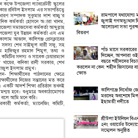
লন কক্ষে উপজেলা ল্যাবরেটরী স্কুলের
খন্দকার রবিউল ইসলাম এর সভাপতিত্বে
কালিগঞ্জে নিখোঁজ 
রামপালে যথাযোগ্য মর
ধারণ সম্পাদক সুকুমার দাশ বাচ্চু’র
মরদেহ অবশেষে ম
জুলাই গণঅভ্যুত্থান 
সনিক কর্মকর্তা হোসনে অারা খানম,
ইছামতী নদীতে
আলোচনা সভা পুরষ্ক
পজেলা সমাজসেবা কর্মকর্তা আব্দুল্লাহ
বিতরণ
েলা যুব উন্নয়ন কর্মকর্তা এস এম
ালাম আজাদ, কালিগঞ্জ প্রেসক্লাবের
শ্রীউলা ইউনিয়ন বি
র সদস্য শেখ সাইফুল বারী সফু, সহ
২নং ওয়ার্ডের উদ্যো
পাঁচ মাসে সরকারের
 হাফিজুর রহমান শিমুল, তথ্য ও
কর্মী সম্মেলন অনুষ্ঠ
দিচ্ছেন, আপনারা ওই
িং কমিটির সদস্য ও সাবেক চেয়ারম্যান
বছরে শহীদদের বিচা
ল খায়ের, কনিকা রানী সরকার, শেখ
করলেন না কেন: শহীদ জিসানের বা
 তাজুল ইসলাম প্রমুখ।
শ্যামনগরে জলবায়ু
ক্ষোভ
- শিক্ষার্থীদের পাঠদানের ক্ষেত্রে
সহনশীল জনগোষ্ঠী 
্ষার্থীদের নিজের সন্তানের মত করে
প্রকল্পের অংশগ্রহণ
একটি আদর্শ শিক্ষা প্রতিষ্ঠান তখনই
শিখন ও অভিজ্ঞতা বিনিময় সভা
কালিগঞ্জে নিখোঁজ 
 সমন্ময় হবে। শুধুমাত্র অবকাঠামোগত
মরদেহ অবশেষে মি
 বিষয় বলে আমি মনে করি।
ইছামতী নদীতে
ারী কর্মকর্তা, ম্যানেজিং কমিটি,
শ্যামনগরে বনবিভা
সিএমসির সাথে জে
মতবিনিময় সভা
শ্রীউলা ইউনিয়ন বি
২নং ওয়ার্ডের উদ্যোগ
সম্মেলন অনুষ্ঠিত