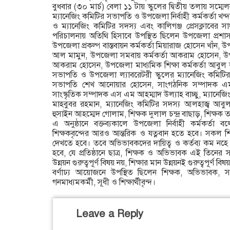
বুধবার (৩০ মার্চ) বেলা ১১ টায় স্কুলের দ্বিতীয় তলায় সম্মে
ম্যানেজিং কমিটির সভাপতি ও উপজেলা নির্বাহী কর্মকর্তা 
ও ম্যানেজিং কমিটির সদস্য এবং কালিগঞ্জ প্রেসক্লাবের সা
পরিচালনায় অতিথি হিসাবে উপস্থিত ছিলেন উপজেলা প্রশা
উপজেলা প্রকল্প বাস্তবায়ন কর্মকর্তা মিয়ারাজ হোসেন খাঁন, উ
আল মামুন, উপজেলা সমবায় কর্মকর্তা আকরাম হোসেন, উপজ
আকরাম হোসেন, উপজেলা মাধ্যমিক শিক্ষা কর্মকর্তা আবুল ক
সভাপতি ও উপজেলা ল্যাবরেটরী স্কুলের ম্যানেজিং কমিটি
সভাপতি শেখ আনোয়ার হোসেন, সাংগঠনিক সম্পাদক এম
সাংস্কৃতিক সম্পাদক এস এম আহম্মাদ উল্যাহ বাচ্ছু, ম্যানেজ
মাহবুবর রহমান, ম্যানেজিং কমিটির সদস্য আলহাজ্ব আবু
হুসাইন আহম্মেদ গোলাম, শিক্ষক দুলাল চন্দ্র বাছাড়, শিক্ষক
এ অনুষ্ঠানে বক্তব্যকালে উপজেলা নির্বাহী কর্মকর্তা বলেন
শিক্ষকবৃন্দের আরও আন্তরিক ও যত্নবান হতে হবে। সকল শিক
দেখতে হবে। তবে অভিভাবকদের দায়িত্ব ও কর্তব্য কম নহে। 
হবে, যে প্রতিষ্ঠানে ছাত্র, শিক্ষক ও অভিভাবক এই তিনের
উন্নয়ন গুরুত্বপূর্ণ বিষয় নয়, শিক্ষার মান উন্নয়নই গুরুত্বপূর্ণ
বর্ণাঢ্য আয়োজনে উপস্থিত ছিলেন শিক্ষক, অভিভাবক, সরক
গনমাধ্যমকর্মী, সূধী ও শিক্ষার্থীবৃন্দ।
Leave a Reply