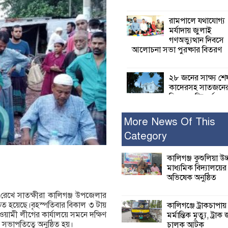
রামপালে যথাযোগ্য
মর্যাদায় জুলাই
গণঅভ্যুত্থান দিবসে
আলোচনা সভা পুরষ্কার বিতরণ
২৮ জনের সাক্ষ্য শে
কাদেরসহ সাতজনে
বিরুদ্ধে যুক্তিতর্ক
ট্রাইব্যুনালে
More News Of This
Category
ইসলামের সবচেয়ে 
ক্ষতি করেছে জামায়
নুরুল হক নুর
কালিগঞ্জ কুশুলিয়া উচ
মাধ্যমিক বিদ্যালয়ে
অভিষেক অনুষ্ঠিত
পাঁচ মাসে সরকারে
দিচ্ছেন, আপনারা ওই
 রেখে সাতক্ষীরা কালিগঞ্জ উপজেলার
বছরে শহীদদের বিচ
ঠিত হয়েছে।বৃহস্পতিবার বিকাল ৩ টায়
কালিগঞ্জে ট্রাকচাপায়
করলেন না কেন: শহীদ জিসানের 
য়ামী লীগের কার্যালয়ে সমনে দক্ষিণ
মর্মান্তিক মৃত্যু, ট্রাক 
ক্ষোভ
ভাপতিত্বে অনুষ্ঠিত হয়।
চালক আটক