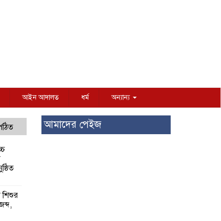
আইন আদালত
ধর্ম
অন্যান্য
আমাদের পেইজ
 পঠিত
্চ
র
ষ্ঠিত
য় শিশুর
 জব্দ,