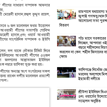
য়ামী লীগের সাধারণ সম্পাদক আফসার
কালিগঞ্জে নিখোঁজ 
ার,
রামপালে যথাযোগ্য মর
মরদেহ অবশেষে ম
শী মেহেদী হাসান,রুহুল কুদ্দুস রয়েল,
জুলাই গণঅভ্যুত্থান 
ইছামতী নদীতে
আলোচনা সভা পুরষ্ক
বিতরণ
থী হিসেবে ৬ জন মনোনয়ন ফরম উত্তোলন
ন আওয়ামী লীগের সভাপতি গোবিন্দ
শ্রীউলা ইউনিয়ন বি
মেহেদী হাসান,৫নং ওয়ার্ড আওয়ামী
২নং ওয়ার্ডের উদ্যো
পাঁচ মাসে সরকারের
ুবলীগের সাংগঠনিক সম্পাদক ও ইউপি
কর্মী সম্মেলন অনুষ্ঠ
দিচ্ছেন, আপনারা ওই
বছরে শহীদদের বিচা
ে বলেন, দল যাকে নৌকার টিকিট দিবে
করলেন না কেন: শহীদ জিসানের বা
শ্যামনগরে জলবায়ু
নিয়নের আওয়ামী লীগের ৫২জন
ক্ষোভ
সহনশীল জনগোষ্ঠী 
রণ জনগনের আস্থাভাজন ইউনিয়ন
প্রকল্পের অংশগ্রহণ
 নম্বরে তালিকা ভূক্ত করা হয়।
শিখন ও অভিজ্ঞতা বিনিময় সভা
কালিগঞ্জে নিখোঁজ 
্রলীগের অন্যান্ন অংগ সংগঠনের সকল
মরদেহ অবশেষে মি
ক্তব্য রাখেন দলীয় মনোনয়ন প্রত্যাশী
ইছামতী নদীতে
মন্ডল।
শ্যামনগরে বনবিভা
সিএমসির সাথে জে
মতবিনিময় সভা
শ্রীউলা ইউনিয়ন বি
২নং ওয়ার্ডের উদ্যোগ
সম্মেলন অনুষ্ঠিত