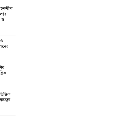
 সহনশীল
্পের
ন ও
 ও
েদের
নির
্রিক
িত্তিক
ন্দ্রের