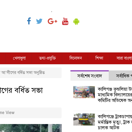
,
খেলাধুলা
তথ্য-প্রযুক্তি
বিনোদন
শিক্ষা
সারা বাংলা
ন আ’লীগের বর্ধিত সভা অনুষ্ঠিত
সর্বশেষ সংবাদ
সর্বাধিক
ীগের বর্ধিত সভা
কালিগঞ্জ কুশুলিয়া উচ
মাধ্যমিক বিদ্যালয়ে
কমিটির অভিষেক অনু
me View
কালিগঞ্জে ট্রাকচাপা
মর্মান্তিক মৃত্যু, ট্রাক
চালক আটক