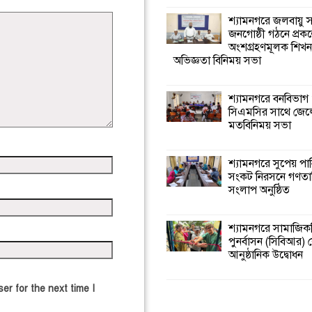
শ্যামনগরে জলবায়ু
জনগোষ্ঠী গঠনে প্রকল
অংশগ্রহণমূলক শিখ
অভিজ্ঞতা বিনিময় সভা
শ্যামনগরে বনবিভাগ
সিএমসির সাথে জেল
মতবিনিময় সভা
শ্যামনগরে সুপেয় পা
সংকট নিরসনে গণতান্ত
সংলাপ অনুষ্ঠিত
শ্যামনগরে সামাজিকভ
পুনর্বাসন (সিবিআর) কে
আনুষ্ঠানিক উদ্বোধন
er for the next time I