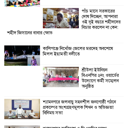
বিএনপির ২নং ওয়ার্ডের
উদ্যোগে কর্মী সম্মেলন
পাঁচ মাসে সরকারের
অনুষ্ঠিত
দোষ দিচ্ছেন, আপনারা
ওই দুই বছরে শহীদদের
বিচার করলেন না কেন:
শহীদ জিসানের বাবার ক্ষোভ
কালিগঞ্জে নিখোঁজ জেলের মরদেহ অবশেষে
মিলল ইছামতী নদীতে
শ্রীউলা ইউনিয়ন
বিএনপির ২নং ওয়ার্ডের
উদ্যোগে কর্মী সম্মেলন
অনুষ্ঠিত
শ্যামনগরে জলবায়ু সহনশীল জনগোষ্ঠী গঠনে
প্রকল্পের অংশগ্রহণমূলক শিখন ও অভিজ্ঞতা
বিনিময় সভা