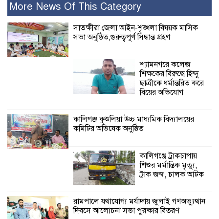
গণঅভ্যুত্থান দিবসে আলোচনা সভা পুরষ্কার
More News Of This Category
বিতরণ
সাতক্ষীরা জেলা আইন-শৃঙ্খলা বিষয়ক মাসিক
সভা অনুষ্ঠিত,গুরুত্বপূর্ণ সিদ্ধান্ত গ্রহণ
২৮ জনের সাক্ষ্য শেষ, কাদেরসহ সাতজনের
বিরুদ্ধে যুক্তিতর্ক ট্রাইব্যুনালে
শ্যামনগরে কলেজ
শিক্ষকের বিরুদ্ধে হিন্দু
ইসলামের সবচেয়ে
ছাত্রীকে ধর্মান্তরিত করে
বেশি ক্ষতি করেছে
বিয়ের অভিযোগ
জামায়াত: নুরুল হক
নুর
কালিগঞ্জ কুশুলিয়া উচ্চ মাধ্যমিক বিদ্যালয়ের
কমিটির অভিষেক অনুষ্ঠিত
পাঁচ মাসে সরকারের দোষ দিচ্ছেন, আপনারা
ওই দুই বছরে শহীদদের বিচার করলেন না
কেন: শহীদ জিসানের বাবার ক্ষোভ
কালিগঞ্জে ট্রাকচাপায়
শিশুর মর্মান্তিক মৃত্যু,
কালিগঞ্জে নিখোঁজ জেলের মরদেহ অবশেষে
ট্রাক জব্দ, চালক আটক
মিলল ইছামতী নদীতে
রামপালে যথাযোগ্য মর্যাদায় জুলাই গণঅভ্যুত্থান
দিবসে আলোচনা সভা পুরষ্কার বিতরণ
শ্রীউলা ইউনিয়ন