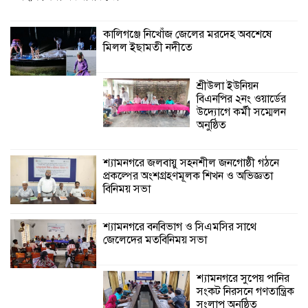
বিনিময় সভা
কালিগঞ্জে নিখোঁজ জেলের মরদেহ অবশেষে
মিলল ইছামতী নদীতে
শ্যামনগরে বনবিভাগ ও সিএমসির সাথে
জেলেদের মতবিনিময় সভা
শ্রীউলা ইউনিয়ন
বিএনপির ২নং ওয়ার্ডের
উদ্যোগে কর্মী সম্মেলন
অনুষ্ঠিত
শ্যামনগরে জলবায়ু সহনশীল জনগোষ্ঠী গঠনে
প্রকল্পের অংশগ্রহণমূলক শিখন ও অভিজ্ঞতা
বিনিময় সভা
শ্যামনগরে বনবিভাগ ও সিএমসির সাথে
জেলেদের মতবিনিময় সভা
শ্যামনগরে সুপেয় পানির
সংকট নিরসনে গণতান্ত্রিক
সংলাপ অনুষ্ঠিত