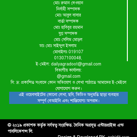
মোঃ রুমান দেওয়ান
নির্বাহী সম্পাদক
মোঃ আবুল বাসার
বার্তা সম্পাদক
মোঃ হাবিবুর রহমান
যুগ্ন সম্পাদক
মোঃ সেলিম মোড়ল
ডাঃ মোঃ সাইফুল ইসলাম
মোবাইলঃ 019107
01307100048,
ই-মেইল: dailyagradoot@gmail.com
বিভাগীয় কার্যালয়:
@gmail.com
বি: দ্র: প্রকাশিত সংবাদে কোন অভিযোগ ও লেখা পাঠাতে আমাদের ই-মেইলে
যোগাযোগ করুন।
এই ওয়েবসাইটের কোনো লেখা, ছবি, ভিডিও অনুমতি ছাড়া ব্যবহার
সম্পূর্ণ বেআইনি এবং শাস্তিযোগ্য অপরাধ।
© ২০১৯ প্রকাশক কর্তৃক সর্বস্বত্ব সংরক্ষিত. দৈনিক অগ্রদূত এন্টারপ্রাইজ এন্ড
পাবলিকেশন্স লি.