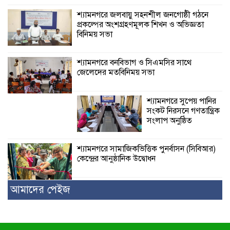
শ্যামনগরে জলবায়ু সহনশীল জনগোষ্ঠী গঠনে
প্রকল্পের অংশগ্রহণমূলক শিখন ও অভিজ্ঞতা
বিনিময় সভা
শ্যামনগরে বনবিভাগ ও সিএমসির সাথে
জেলেদের মতবিনিময় সভা
শ্যামনগরে সুপেয় পানির
সংকট নিরসনে গণতান্ত্রিক
সংলাপ অনুষ্ঠিত
শ্যামনগরে সামাজিকভিত্তিক পুনর্বাসন (সিবিআর)
কেন্দ্রের আনুষ্ঠানিক উদ্বোধন
আমাদের পেইজ