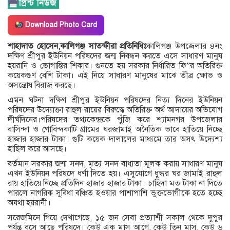
Download Photo Card
শাহাদাত হোসেন,কালিগঞ্জ সাতক্ষীরা প্রতিনিধিঃ
কালিগঞ্জ উপজেলার ৪নং
দক্ষিণ শ্রীপুর ইউনিয়ন পরিষদের জন্ম নিবন্ধন করতে এসে সাধারণ মানুষ
হয়রানি ও ভোগান্তির শিকার। গুনতে হয় সরকার নির্ধারিত ফি”র অতিরিক্ত
কয়েকগুণ বেশি টাকা। এই নিয়ে সাধারণ মানুষের মাঝে তীব্র ক্ষোভ ও
অসন্তোষ বিরাজ করছে।
এমন ঘটনা দক্ষিণ শ্রীপুর ইউনিয়ন পরিষদের নিত্য দিনের ইউনিয়ন
পরিষদের উদ্যোক্তা রাহুল রায়ের বিরুদ্ধে অতিরিক্ত অর্থ আদায়ের অভিযোগ
দীর্ঘদিনের।পরিষদের তথ্যকেন্দ্রকে পুঁজি করে শ্যামনগর উপজেলার
বাসিন্দা ও গোবিন্দকাটি গ্রামের ঘরজামাই অনৈতিক ভাবে হাতিয়ে নিচ্ছে
হাজার হাজার টাকা। গুটি কয়েক দালালের মাধ্যমে তার অসৎ উদ্যেশ্য
হাছিল করে আসছে।
বর্তমান সরকার জন্ম সনদ, মৃত্য সনদ বাধ্যতা মূলক করায় সাধারণ মানুষ
এখন ইউনিয়ন পরিষদে ধর্ণা দিতে হয়। এসুযোগে ধুন্ধর ঘর জামাই রাহুল
রায় হাতিয়ে নিচ্ছে প্রতিদিন হাজার হাজার টাকা। চাহিদা মত টাকা না দিতে
পারলে নাগরিক সুবিধা বঞ্চিত হওয়ার পাশাপাশি ভুক্তভোগীকে হতে হচ্ছে
অযথা হয়রানী।
সরেজমিনে গিয়ে দেখাগেছে, ১৫ জন সেবা প্রত্যাশী সকাল থেকে দুপুর
পর্যন্ত বসে আছে পরিষদে। কেউ এক মাস আগে, কেউ তিন মাস, কেউ ৬