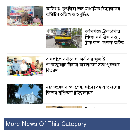
কালিগঞ্জ কুশুলিয়া উচ্চ মাধ্যমিক বিদ্যালয়ের
কমিটির অভিষেক অনুষ্ঠিত
কালিগঞ্জে ট্রাকচাপায়
শিশুর মর্মান্তিক মৃত্যু,
ট্রাক জব্দ, চালক আটক
রামপালে যথাযোগ্য মর্যাদায় জুলাই
গণঅভ্যুত্থান দিবসে আলোচনা সভা পুরষ্কার
বিতরণ
২৮ জনের সাক্ষ্য শেষ, কাদেরসহ সাতজনের
বিরুদ্ধে যুক্তিতর্ক ট্রাইব্যুনালে
ইসলামের সবচেয়ে
বেশি ক্ষতি করেছে
জামায়াত: নুরুল হক
More News Of This Category
নুর