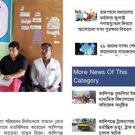
রামপালে যথাযোগ্য
মর্যাদায় জুলাই
গণঅভ্যুত্থান দিবসে
আলোচনা সভা পুরষ্কার বিতরণ
২৮ জনের সাক্ষ্য শে
কাদেরসহ সাতজনে
বিরুদ্ধে যুক্তিতর্ক
ট্রাইব্যুনালে
More News Of This
Category
ইসলামের সবচেয়ে 
ক্ষতি করেছে জামায়
নুরুল হক নুর
কালিগঞ্জ কুশুলিয়া উচ
মাধ্যমিক বিদ্যালয়ে
অভিষেক অনুষ্ঠিত
পাঁচ মাসে সরকারে
দিচ্ছেন, আপনারা ওই
বছরে শহীদদের বিচ
কালিগঞ্জে ট্রাকচাপায়
লা পরিষদের নির্বাচনকে সামনে রেখে
করলেন না কেন: শহীদ জিসানের 
মর্মান্তিক মৃত্যু, ট্রাক 
 সাথে মতবিনিময় করেছেন কালিগঞ্জ
ক্ষোভ
চালক আটক
ফাতেমা খাতুন রিক্তা। কালিগঞ্জ