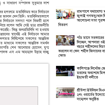
বে ও সাধারণ সম্পাদক সুকুমার দাশ
কালিগঞ্জে নিখোঁজ 
রামপালে যথাযোগ্য মর
াবের হলরুমে মতবিনিময় করে নির্বাচনে
মরদেহ অবশেষে ম
জুলাই গণঅভ্যুত্থান 
ের জানান দেন তিনি। মতবিনিময়কালে
ইছামতী নদীতে
আলোচনা সভা পুরষ্ক
র নির্বাচনে সদস্যা পদে বিজয়ী হলে
বিতরণ
 নিয়ে বলেন আমি সেই ছাত্র রাজনীতি
 করেছি। কিন্তু জনপ্রতিনিধি না হওয়ায়
শ্রীউলা ইউনিয়ন বি
য়নের স্বার্থেই এই নির্বাচনে আমার
২নং ওয়ার্ডের উদ্যো
পাঁচ মাসে সরকারের
দলমত নির্বিশেষে সকলের আন্তরিক
কর্মী সম্মেলন অনুষ্ঠ
দিচ্ছেন, আপনারা ওই
ীর মাধ্যমে সকলের আন্তরিক সমর্থন
বছরে শহীদদের বিচা
 সভাপতি শেখ আনোয়ার হোসেন, যুগ্ম
করলেন না কেন: শহীদ জিসানের বা
্পাদক এস এম আহম্মাদ উল্লাহ বাচ্ছু
শ্যামনগরে জলবায়ু
ক্ষোভ
সহনশীল জনগোষ্ঠী 
প্রকল্পের অংশগ্রহণ
শিখন ও অভিজ্ঞতা বিনিময় সভা
কালিগঞ্জে নিখোঁজ 
মরদেহ অবশেষে মি
ইছামতী নদীতে
শ্যামনগরে বনবিভা
সিএমসির সাথে জে
মতবিনিময় সভা
শ্রীউলা ইউনিয়ন বি
২নং ওয়ার্ডের উদ্যোগ
সম্মেলন অনুষ্ঠিত