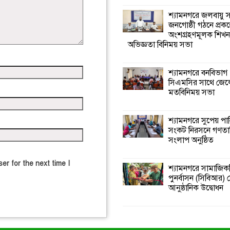
শ্যামনগরে জলবায়ু
জনগোষ্ঠী গঠনে প্রকল
অংশগ্রহণমূলক শিখ
অভিজ্ঞতা বিনিময় সভা
শ্যামনগরে বনবিভাগ
সিএমসির সাথে জেল
মতবিনিময় সভা
শ্যামনগরে সুপেয় পা
সংকট নিরসনে গণতান্ত
সংলাপ অনুষ্ঠিত
er for the next time I
শ্যামনগরে সামাজিকভ
পুনর্বাসন (সিবিআর) কে
আনুষ্ঠানিক উদ্বোধন