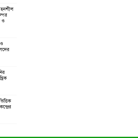
 সহনশীল
্পের
ন ও
 ও
েদের
নির
্রিক
িত্তিক
ন্দ্রের