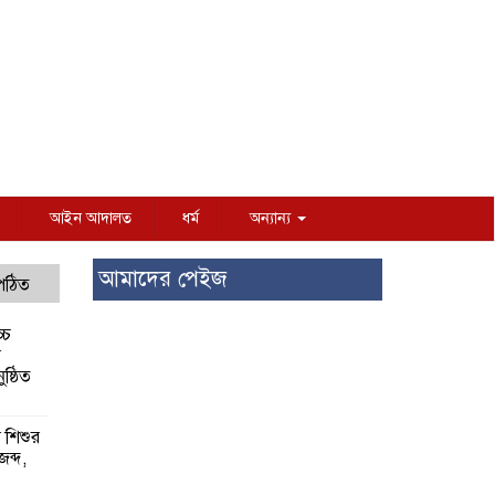
আইন আদালত
ধর্ম
অন্যান্য
আমাদের পেইজ
 পঠিত
্চ
র
ষ্ঠিত
য় শিশুর
 জব্দ,