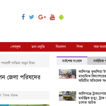
,
খেলাধুলা
তথ্য-প্রযুক্তি
বিনোদন
শিক্ষা
সারা বাংলা
সর্বশেষ সংবাদ
সর্বাধিক
প্রার্থী ফাতিমা খাতুন রিক্তা
কালিগঞ্জ কুশুলিয়া উচ
রলেন জেলা পরিষদের
মাধ্যমিক বিদ্যালয়ে
কমিটির অভিষেক অনু
কালিগঞ্জে ট্রাকচাপা
 Time View
মর্মান্তিক মৃত্যু, ট্রাক
চালক আটক