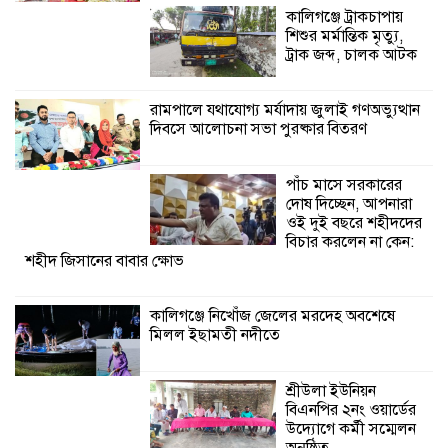
কেন: শহীদ জিসানের বাবার ক্ষোভ
কালিগঞ্জে ট্রাকচাপায়
শিশুর মর্মান্তিক মৃত্যু,
কালিগঞ্জে নিখোঁজ জেলের মরদেহ অবশেষে
ট্রাক জব্দ, চালক আটক
মিলল ইছামতী নদীতে
রামপালে যথাযোগ্য মর্যাদায় জুলাই গণঅভ্যুত্থান
দিবসে আলোচনা সভা পুরষ্কার বিতরণ
শ্রীউলা ইউনিয়ন
বিএনপির ২নং ওয়ার্ডের
উদ্যোগে কর্মী সম্মেলন
পাঁচ মাসে সরকারের
অনুষ্ঠিত
দোষ দিচ্ছেন, আপনারা
ওই দুই বছরে শহীদদের
শ্যামনগরে জলবায়ু সহনশীল জনগোষ্ঠী গঠনে
বিচার করলেন না কেন:
শহীদ জিসানের বাবার ক্ষোভ
প্রকল্পের অংশগ্রহণমূলক শিখন ও অভিজ্ঞতা
বিনিময় সভা
কালিগঞ্জে নিখোঁজ জেলের মরদেহ অবশেষে
মিলল ইছামতী নদীতে
শ্যামনগরে বনবিভাগ ও সিএমসির সাথে
জেলেদের মতবিনিময় সভা
শ্রীউলা ইউনিয়ন
বিএনপির ২নং ওয়ার্ডের
উদ্যোগে কর্মী সম্মেলন