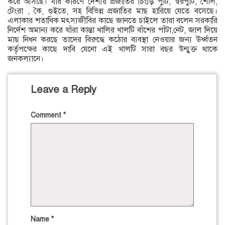
করে আসছে। যার কারণে দেশীয় প্রজাতির চিংড়ি পুঁটি, স্বরপুঁটি, শোল,
টেংরা , কৈ, গুইতে, সহ বিভিন্ন প্রজাতির মাছ হারিয়ে যেতে বসেছে।
এলাকার শতাধিক মৎস্যজীবির কাছে জানতে চাইলে তারা বলেন সরকারি
নির্দেশ অমান্য করে যাঁরা কান্তা খালির খালটি বাঁশের পাঁটা,নেট, জাল দিয়ে
মাছ নিধন করছে তাদের বিরুদ্ধে কঠোর ব্যবস্থা নেওয়ার জন্য ঊর্ধ্বতন
কর্তৃপক্ষের কাছে দাবি যেনো এই খালটি সারা বছর উন্মুক্ত থাকে
জনকল্যানে।
Leave a Reply
Comment
*
Name
*