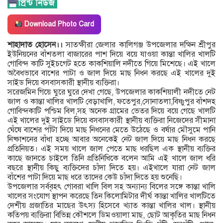
Download Photo Card
শাহাদাত হোসেন।।
সাতক্ষীরা জেলার কালিগঞ্জ উপজেলার দক্ষিন শ্রীপুর
ইউনিয়নের বাঁশতলা বাজারের পাশ দিয়ে বয়ে যাওয়া কান্তা খালির খালটি
গোবিন্দ কাটি সুইচগেট হতে কাকশিয়ালি নদীতে গিয়ে মিশেছে। এই খালে
অবৈধভাবে বাশের পাটা ও জাল দিয়ে মাছ নিধন করছে এই খালের দুই
সাইড দিয়ে বসবাসকারী স্থানীয় ব্যক্তিরা।
সরেজমিন গিয়ে ঘুরে ঘুরে দেখা গেছে, উপজেলার কাকশিয়ালী নদীতে নেট
জাল ও কান্তা খালির খালটি বেড়াখালি, ফতেপুর,সোনাতলা,বিষ্ণুপুর বাঁশদহ
গোবিন্দকাটি পশ্চিম বিল,সহ অনেক গ্রামের ভেতর দিয়ে বয়ে গেছে খালটি
এই খালের দুই সাইডে দিয়ে বসবাসকারী স্থানীয় ব্যক্তিরা নিজেদের সীমানা
ঘেঁষে বাশের পাঁটা দিয়ে মাছ নিধনের মেতে উঠেছে ও বর্ষার মৌসুমে পানি
নিষ্কাশনের বাঁধা হচ্ছে আবার অনেকেই নেট জাল দিয়ে মাছ নিধন করছে
প্রতিনিয়ত। এই সময় খালে জাল পেতে মাছ ধরছিল এক স্থানীয় ব্যক্তির
কাছে জানতে চাইলে তিনি প্রতিনিধিকে বলেন আমি এই খালে জাল ধরি
বছরে স্থানীয় কিছু ব্যক্তিদের চাঁদা দিতে হয়। এইখালে যারা নেট জাল
বাঁশের পাটা দিয়ে মাছ ধরে তাদের কেউ চাঁদা দিতে হয় শুনেছি।
উপজেলার সর্ববৃহৎ গোবরা খালি বিল সহ অন্যান্য বিলের সঙ্গে কান্তা খালি
খালের সংযোগ স্থাপন করেছে তিন কিলোমিটার দীর্ঘ কান্তা খালির খালটিতে
দেশীয় প্রজাতির মাছের উৎস্য হিসেবে খ্যাত কান্তা খালির খাল। স্থানীয়
কতিপয় ব্যক্তিরা বিভিন্ন কৌশলে ডিমওয়ালা মাছ, ছোট আকৃতির মাছ নিধন