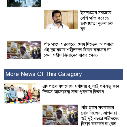
ইসলামের সবচেয়ে
বেশি ক্ষতি করেছে
জামায়াত: নুরুল হক
নুর
পাঁচ মাসে সরকারের দোষ দিচ্ছেন, আপনারা
ওই দুই বছরে শহীদদের বিচার করলেন না
কেন: শহীদ জিসানের বাবার ক্ষোভ
কালিগঞ্জে নিখোঁজ জেলের মরদেহ অবশেষে
More News Of This Category
মিলল ইছামতী নদীতে
রামপালে যথাযোগ্য মর্যাদায় জুলাই গণঅভ্যুত্থান
দিবসে আলোচনা সভা পুরষ্কার বিতরণ
শ্রীউলা ইউনিয়ন
বিএনপির ২নং ওয়ার্ডের
উদ্যোগে কর্মী সম্মেলন
পাঁচ মাসে সরকারের
অনুষ্ঠিত
দোষ দিচ্ছেন, আপনারা
ওই দুই বছরে শহীদদের
শ্যামনগরে জলবায়ু সহনশীল জনগোষ্ঠী গঠনে
বিচার করলেন না কেন: