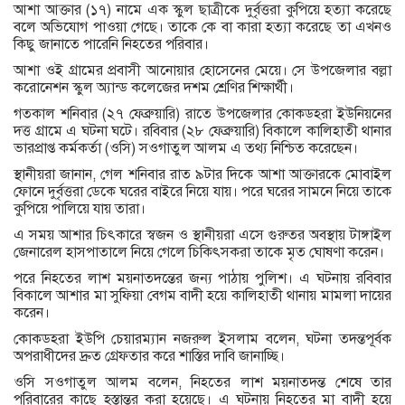
আশা আক্তার (১৭) নামে এক স্কুল ছাত্রীকে দুর্বৃত্তরা কুপিয়ে হত্যা করেছে
বলে অভিযোগ পাওয়া গেছে। তাকে কে বা কারা হত্যা করেছে তা এখনও
কিছু জানাতে পারেনি নিহতের পরিবার।
আশা ওই গ্রামের প্রবাসী আনোয়ার হোসেনের মেয়ে। সে উপজেলার বল্লা
করোনেশন স্কুল অ্যান্ড কলেজের দশম শ্রেণির শিক্ষার্থী।
গতকাল শনিবার (২৭ ফেব্রুয়ারি) রাতে উপজেলার কোকডহরা ইউনিয়নের
দত্ত গ্রামে এ ঘটনা ঘটে। রবিবার (২৮ ফেব্রুয়ারি) বিকালে কালিহাতী থানার
ভারপ্রাপ্ত কর্মকর্তা (ওসি) সওগাতুল আলম এ তথ্য নিশ্চিত করেছেন।
স্থানীয়রা জানান, গেল শনিবার রাত ৯টার দিকে আশা আক্তারকে মোবাইল
ফোনে দুর্বৃত্তরা ডেকে ঘরের বাইরে নিয়ে যায়। পরে ঘরের সামনে নিয়ে তাকে
কুপিয়ে পালিয়ে যায় তারা।
এ সময় আশার চিৎকারে স্বজন ও স্থানীয়রা এসে গুরুতর অবস্থায় টাঙ্গাইল
জেনারেল হাসপাতালে নিয়ে গেলে চিকিৎসকরা তাকে মৃত ঘোষণা করেন।
পরে নিহতের লাশ ময়নাতদন্তের জন্য পাঠায় পুলিশ। এ ঘটনায় রবিবার
বিকালে আশার মা সুফিয়া বেগম বাদী হয়ে কালিহাতী থানায় মামলা দায়ের
করেন।
কোকডহরা ইউপি চেয়ারম্যান নজরুল ইসলাম বলেন, ঘটনা তদন্তপূর্বক
অপরাধীদের দ্রুত গ্রেফতার করে শাস্তির দাবি জানাচ্ছি।
ওসি সওগাতুল আলম বলেন, নিহতের লাশ ময়নাতদন্ত শেষে তার
পরিবারের কাছে হস্তান্তর করা হয়েছে। এ ঘটনায় নিহতের মা বাদী হয়ে