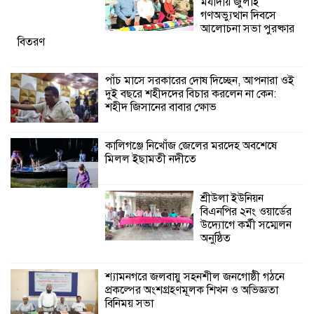
মর্যাদায় জুলাই
গণঅভ্যুত্থান দিবসে
আলোচনা সভা পুরষ্কার
শ্রীউলা ইউনিয়ন
বিতরণ
বিএনপির ২নং ওয়ার্ডের
উদ্যোগে কর্মী সম্মেলন
অনুষ্ঠিত
পাঁচ মাসে সরকারের দোষ দিচ্ছেন, আপনারা ওই
দুই বছরে শহীদদের বিচার করলেন না কেন:
শহীদ জিসানের বাবার ক্ষোভ
শ্যামনগরে জলবায়ু সহনশীল জনগোষ্ঠী গঠনে
প্রকল্পের অংশগ্রহণমূলক শিখন ও অভিজ্ঞতা
বিনিময় সভা
কালিগঞ্জে নিখোঁজ জেলের মরদেহ অবশেষে
মিলল ইছামতী নদীতে
শ্রীউলা ইউনিয়ন
বিএনপির ২নং ওয়ার্ডের
উদ্যোগে কর্মী সম্মেলন
অনুষ্ঠিত
শ্যামনগরে জলবায়ু সহনশীল জনগোষ্ঠী গঠনে
প্রকল্পের অংশগ্রহণমূলক শিখন ও অভিজ্ঞতা
বিনিময় সভা