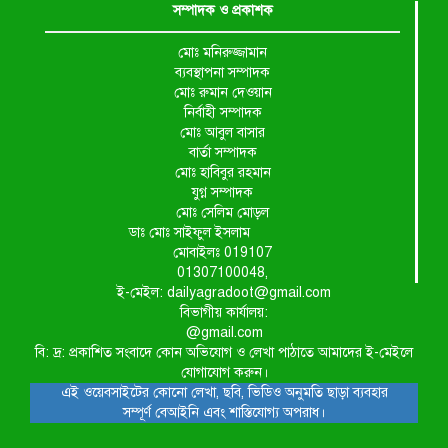
সম্পাদক ও প্রকাশক
মোঃ মনিরুজ্জামান
ব্যবস্থাপনা সম্পাদক
মোঃ রুমান দেওয়ান
নির্বাহী সম্পাদক
মোঃ আবুল বাসার
বার্তা সম্পাদক
মোঃ হাবিবুর রহমান
যুগ্ন সম্পাদক
মোঃ সেলিম মোড়ল
ডাঃ মোঃ সাইফুল ইসলাম
মোবাইলঃ 019107
01307100048,
ই-মেইল: dailyagradoot@gmail.com
বিভাগীয় কার্যালয়:
@gmail.com
বি: দ্র: প্রকাশিত সংবাদে কোন অভিযোগ ও লেখা পাঠাতে আমাদের ই-মেইলে
যোগাযোগ করুন।
এই ওয়েবসাইটের কোনো লেখা, ছবি, ভিডিও অনুমতি ছাড়া ব্যবহার
সম্পূর্ণ বেআইনি এবং শাস্তিযোগ্য অপরাধ।