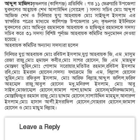
আব্দুল মাজিদঃ
কৃষ্ণনগর (কালিগঞ্জ) প্রতিনিধি । গত ১১ ফেব্রুয়ারি উপজেলা
যুবদলের আহ্বায়ক শেখ আলাউদ্দিন (সোহেল ) সদস্য সচিব মোঃ আব্দুল
আজিজ শেখ ও সিনিয়ার যুগ্ম আহবায়ক মোঃ সাইফুল ইসলাম এর
স্বাক্ষরিত পত্রের মাধ্যমে কালিগঞ্জ উপজেলার ১নং কৃষ্ণনগর ইউনিয়নে
যুবদলের মোঃ আমিনুর রহমানকে আহবায়ক ও হাফিজুর রহমানকে সদস্য
সচিব করে ৩১ সদস্য বিশিষ্ট পূর্নাজ্ঞ আহবায়ক কমিটির অনুমোদন দেওয়া
হয়েছে ।
আহবায়ক কমিটির অন্যান্য সদস্যরা হলেন
সিনিয়র যুগ্ন আহবায়ক মোঃ রবিউল ইসলাম,যুগ্ন আহবায়ক জি, এম ,মাসুম
রেজা রাজু,মোঃ হুমায়ন কবীর,মোঃ সাগর হোসেন, জি ,এম ,মাহমুদ
মোস্তফা তুহিন,মোঃ গোলাম সরোয়ার,মতিউর রহমান,রবিউল ইসলাম
রবি,মোঃ ইমরান হোসেন।সদস্য যথাক্রমে জি এম, বিল্লাল হোসেন
তুহিন,মোঃ রফিকুল ইসলাম, মোঃ আরিফ বিল্লাহ,আব্দুল জলিল,ফরিদ
আহম্মেদ রাজু,আবুল হোসেন মধু,মনিরুল ইসলাম, মোঃ আবু
সাইদ,মোজাম্মেল হোসেন,কামাল পাশা,ছাদ্দাম হোসেন(মনিরুজ্জামান),
মোস্তাফিজুর রহমান রাজু,মোঃ ছাদ্দাম হোসেন,সালাউদ্দিন মাহমুদ,আনারুল
ইসলাম,মোঃ হাসান আলী,ইসরাফিল হোসেন,সোহরাব হোসেন,জামাল
হোসেন ও মোঃ মাছুম বিল্লাহ।
Leave a Reply