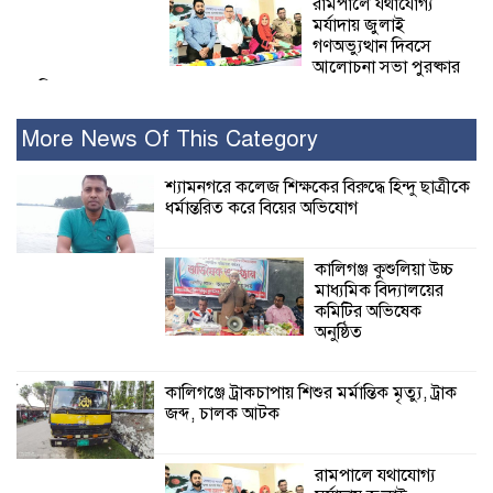
রামপালে যথাযোগ্য
মর্যাদায় জুলাই
গণঅভ্যুত্থান দিবসে
আলোচনা সভা পুরষ্কার
বিতরণ
More News Of This Category
২৮ জনের সাক্ষ্য শেষ, কাদেরসহ সাতজনের
বিরুদ্ধে যুক্তিতর্ক ট্রাইব্যুনালে
শ্যামনগরে কলেজ শিক্ষকের বিরুদ্ধে হিন্দু ছাত্রীকে
ধর্মান্তরিত করে বিয়ের অভিযোগ
ইসলামের সবচেয়ে
বেশি ক্ষতি করেছে
কালিগঞ্জ কুশুলিয়া উচ্চ
জামায়াত: নুরুল হক
মাধ্যমিক বিদ্যালয়ের
নুর
কমিটির অভিষেক
অনুষ্ঠিত
পাঁচ মাসে সরকারের দোষ দিচ্ছেন, আপনারা
ওই দুই বছরে শহীদদের বিচার করলেন না
কালিগঞ্জে ট্রাকচাপায় শিশুর মর্মান্তিক মৃত্যু, ট্রাক
কেন: শহীদ জিসানের বাবার ক্ষোভ
জব্দ, চালক আটক
কালিগঞ্জে নিখোঁজ জেলের মরদেহ অবশেষে
রামপালে যথাযোগ্য
মিলল ইছামতী নদীতে