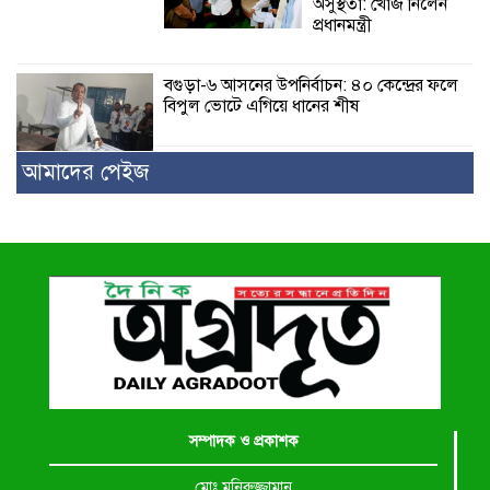
অসুস্থতা: খোঁজ নিলেন
প্রধানমন্ত্রী
বগুড়া-৬ আসনের উপনির্বাচন: ৪০ কেন্দ্রের ফলে
বিপুল ভোটে এগিয়ে ধানের শীষ
আমাদের পেইজ
সম্পাদক ও প্রকাশক
মোঃ মনিরুজ্জামান