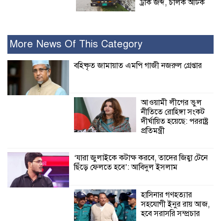
ট্রাক জব্দ, চালক আটক
রামপালে যথাযোগ্য মর্যাদায় জুলাই
গণঅভ্যুত্থান দিবসে আলোচনা সভা পুরষ্কার
More News Of This Category
বিতরণ
বহিষ্কৃত জামায়াত এমপি গাজী নজরুল গ্রেপ্তার
২৮ জনের সাক্ষ্য শেষ, কাদেরসহ সাতজনের
বিরুদ্ধে যুক্তিতর্ক ট্রাইব্যুনালে
আওয়ামী লীগের ভুল
নীতিতে রোহিঙ্গা সংকট
ইসলামের সবচেয়ে
দীর্ঘায়িত হয়েছে: পররাষ্ট্র
বেশি ক্ষতি করেছে
প্রতিমন্ত্রী
জামায়াত: নুরুল হক
নুর
‘যারা জুলাইকে কটাক্ষ করবে, তাদের জিহ্বা টেনে
ছিঁড়ে ফেলতে হবে’: আবিদুল ইসলাম
পাঁচ মাসে সরকারের দোষ দিচ্ছেন, আপনারা
ওই দুই বছরে শহীদদের বিচার করলেন না
কেন: শহীদ জিসানের বাবার ক্ষোভ
হাসিনার গণহত্যার
সহযোগী ইনুর রায় আজ,
কালিগঞ্জে নিখোঁজ জেলের মরদেহ অবশেষে
হবে সরাসরি সম্প্রচার