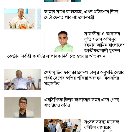
মিলল ইছামতী নদীতে
আমার সাথে যা হয়েছে, এখন প্রতিশোধ নিলে
সেটা ফেরত পাব না: প্রধানমন্ত্রী
শ্রীউলা ইউনিয়ন
বিএনপির ২নং ওয়ার্ডের
উদ্যোগে কর্মী সম্মেলন
সাতক্ষীরা-৪ আসনের
অনুষ্ঠিত
কৃতি সন্তান আমিনুর
রহমান আমিন বাংলাদেশ
জাতীয়তাবাদী যুবদল
কেন্দ্রীয় নির্বাহী কমিটির সম্পাদক নির্বাচিত হওয়ায় অভিনন্দন
শেখ মুজিব ফারাক্কা প্রকল্প চালুর অনুমতি দেয়ার
পরই দেশের ক্ষতির প্রক্রিয়া শুরু হয়: বিএনপির
মহাসচিব
এনসিপিকে বিদায় জানানোর সময় এসে গেছে:
শাহরিয়ার কবির
সংসদ সদস্য হাফেজ
রবিউল বাসারের