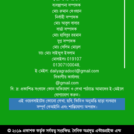
ব্যবস্থাপনা সম্পাদক
মোঃ রুমান দেওয়ান
নির্বাহী সম্পাদক
মোঃ আবুল বাসার
বার্তা সম্পাদক
মোঃ হাবিবুর রহমান
যুগ্ন সম্পাদক
মোঃ সেলিম মোড়ল
ডাঃ মোঃ সাইফুল ইসলাম
মোবাইলঃ 019107
01307100048,
ই-মেইল: dailyagradoot@gmail.com
বিভাগীয় কার্যালয়:
@gmail.com
বি: দ্র: প্রকাশিত সংবাদে কোন অভিযোগ ও লেখা পাঠাতে আমাদের ই-মেইলে
যোগাযোগ করুন।
এই ওয়েবসাইটের কোনো লেখা, ছবি, ভিডিও অনুমতি ছাড়া ব্যবহার
সম্পূর্ণ বেআইনি এবং শাস্তিযোগ্য অপরাধ।
© ২০১৯ প্রকাশক কর্তৃক সর্বস্বত্ব সংরক্ষিত. দৈনিক অগ্রদূত এন্টারপ্রাইজ এন্ড