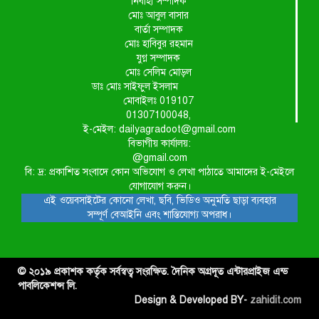
নির্বাহী সম্পাদক
মোঃ আবুল বাসার
বার্তা সম্পাদক
মোঃ হাবিবুর রহমান
যুগ্ন সম্পাদক
মোঃ সেলিম মোড়ল
ডাঃ মোঃ সাইফুল ইসলাম
মোবাইলঃ 019107
01307100048,
ই-মেইল: dailyagradoot@gmail.com
বিভাগীয় কার্যালয়:
@gmail.com
বি: দ্র: প্রকাশিত সংবাদে কোন অভিযোগ ও লেখা পাঠাতে আমাদের ই-মেইলে
যোগাযোগ করুন।
এই ওয়েবসাইটের কোনো লেখা, ছবি, ভিডিও অনুমতি ছাড়া ব্যবহার
সম্পূর্ণ বেআইনি এবং শাস্তিযোগ্য অপরাধ।
© ২০১৯ প্রকাশক কর্তৃক সর্বস্বত্ব সংরক্ষিত. দৈনিক অগ্রদূত এন্টারপ্রাইজ এন্ড
পাবলিকেশন্স লি.
Design & Developed BY-
zahidit.com