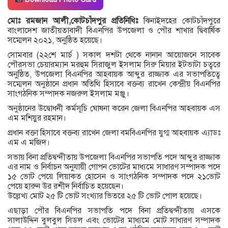
মোঃ রমজান আলী,কোটচাঁদপুর প্রতিনিধিঃ
ঝিনাইদহের কোটচাঁদপুরে
বাংলাদেশ জাতীয়তাবাদী বিএনপির উপজেলা ও পৌর শাখার দ্বিবার্ষিক
সম্মেলন ২০২১, অনুষ্ঠিত হয়েছে।
সোমবার (২২শে মার্চ ) সকাল দশটা থেকে নানান আয়োজনে সাবেক
পৌরসভা চেয়ারম্যান মরহুম সিরাজুল ইসলাম সিরু মিয়ার ইটভাটা চত্বরে
অনুষ্ঠিত, উপজেলা বিএনপির আহবায়ক আব্দুর রাজ্জাক এর সভাপতিত্বে
সম্মেলন অনুষ্ঠানে প্রধান অতিথি হিসাবে বক্তব্য রাখেন কেন্দ্রীয় বিএনপির
সাংগঠনিক সম্পাদক নজরুল ইসলাম মঞ্জু।
অনুষ্ঠানের উদ্বোধনী কর্মসূচি ঘোষনা করেন জেলা বিএনপির আহবায়ক এস
এম মশিয়ুর রহমান।
প্রধান বক্তা হিসাবে বক্তব্য রাখেন জেলা বমবিএনপির যুগ্ম আহবায়ক এ্যাডঃ
এম এ মজিদ।
সভায় বিনা প্রতিদ্বন্দীতায় উপজেলা বিএনপির সভাপতি পদে আব্দুর রাজ্জাক
এর নাম ও নির্বাচন অনুযায়ী গোপন ভোটের মাধ্যমে সাধারণ সম্পাদক পদে
১৫ ভোট পেয়ে লিয়াকত হোসেন ও সাংগঠনিক সম্পাদক পদে ২১ভোট
পেয়ে হারুন উর রশীদ নির্বাচিত হয়েছেন।
উল্লেখ্য মোট ২৫ টি ভোট সংখ্যার ভিতরে ২৫ টি ভোট পোল হয়েছে।
এছাড়া পৌর বিএনপির সভাপতি পদে বিনা প্রতিদ্বন্দীতায় এসকে
সালাউদ্দিন বুলবুল সিডল এবং ভোটের মাধ্যমে মোট সাধারণ সম্পাদক