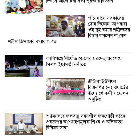
দিবসে আলোচনা সভা পুরষ্কার বিতরণ
শ্রীউলা ইউনিয়ন
বিএনপির ২নং ওয়ার্ডের
উদ্যোগে কর্মী সম্মেলন
পাঁচ মাসে সরকারের
অনুষ্ঠিত
দোষ দিচ্ছেন, আপনারা
ওই দুই বছরে শহীদদের
বিচার করলেন না কেন:
শহীদ জিসানের বাবার ক্ষোভ
কালিগঞ্জে নিখোঁজ জেলের মরদেহ অবশেষে
মিলল ইছামতী নদীতে
শ্রীউলা ইউনিয়ন
বিএনপির ২নং ওয়ার্ডের
উদ্যোগে কর্মী সম্মেলন
অনুষ্ঠিত
শ্যামনগরে জলবায়ু সহনশীল জনগোষ্ঠী গঠনে
প্রকল্পের অংশগ্রহণমূলক শিখন ও অভিজ্ঞতা
বিনিময় সভা