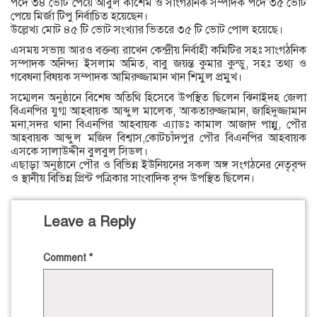
পদে ৩৪ ভোট পেয়ে আবুল কাশেম ও সাংগঠনিক সম্পাদক পদে ৩৫ ভোট
পেয়ে মির্জা টিপু নির্বাচিত হয়েছেন।
উল্লেখ্য মোট ৪৫ টি ভোট সংখ্যার ভিতরে ৩৫ টি ভোট পোল হয়েছে।
এসময় সভায় আরও বক্তব্য রাখেন কেন্দ্রীয় নির্বাহী কমিটির সহঃ সাংগঠনিক
সম্পাদক অনিন্দ্য ইসলাম অমিত, বাবু জয়ন্ত কুমার কুন্ডু, সহঃ তথ্য ও
গবেষনা বিষয়ক সম্পাদক আমিরুজ্জামান খান শিমুল প্রমুখ।
সম্মেলন অনুষ্ঠানে বিশেষ অতিথি হিসেবে উপস্থিত ছিলেন ঝিনাইদহ জেলা
বিএনপির যুগ্ম আহবায়ক আব্দুল মালেক, আকতারুজ্জামান, জাহিদুজ্জামান
মনা,সদর থানা বিএনপির আহবায়ক এ্যাডঃ কামাল আজাদ পান্নু, পৌর
আহবায়ক আব্দুল মজিদ বিশ্বাস,কোটচাঁদপুর পৌর বিএনপির আহবায়ক
এসকে সালাউদ্দীন বুলবুল সিডল।
এছাড়া অনুষ্ঠানে পৌর ও বিভিন্ন ইউনিয়নের সকল অঙ্গ সংগঠনের নেতৃবৃন্দ
ও স্থানীয় বিভিন্ন প্রিন্ট পত্রিকার সাংবাদিক বৃন্দ উপস্থিত ছিলেন।
Leave a Reply
Comment
*