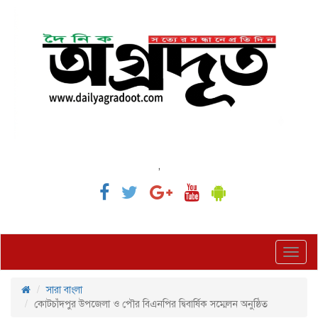
,
Toggl
navig
সারা বাংলা
কোটচাঁদপুর উপজেলা ও পৌর বিএনপির দ্বিবার্ষিক সম্মেলন অনুষ্ঠিত