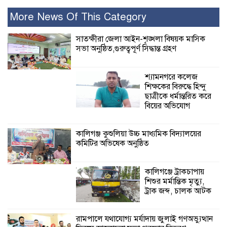
রামপালে যথাযোগ্য মর্যাদায় জুলাই
গণঅভ্যুত্থান দিবসে আলোচনা সভা পুরষ্কার
More News Of This Category
বিতরণ
সাতক্ষীরা জেলা আইন-শৃঙ্খলা বিষয়ক মাসিক
সভা অনুষ্ঠিত,গুরুত্বপূর্ণ সিদ্ধান্ত গ্রহণ
২৮ জনের সাক্ষ্য শেষ, কাদেরসহ সাতজনের
বিরুদ্ধে যুক্তিতর্ক ট্রাইব্যুনালে
শ্যামনগরে কলেজ
শিক্ষকের বিরুদ্ধে হিন্দু
ইসলামের সবচেয়ে
ছাত্রীকে ধর্মান্তরিত করে
বেশি ক্ষতি করেছে
বিয়ের অভিযোগ
জামায়াত: নুরুল হক
নুর
কালিগঞ্জ কুশুলিয়া উচ্চ মাধ্যমিক বিদ্যালয়ের
কমিটির অভিষেক অনুষ্ঠিত
পাঁচ মাসে সরকারের দোষ দিচ্ছেন, আপনারা
ওই দুই বছরে শহীদদের বিচার করলেন না
কেন: শহীদ জিসানের বাবার ক্ষোভ
কালিগঞ্জে ট্রাকচাপায়
শিশুর মর্মান্তিক মৃত্যু,
কালিগঞ্জে নিখোঁজ জেলের মরদেহ অবশেষে
ট্রাক জব্দ, চালক আটক
মিলল ইছামতী নদীতে
রামপালে যথাযোগ্য মর্যাদায় জুলাই গণঅভ্যুত্থান