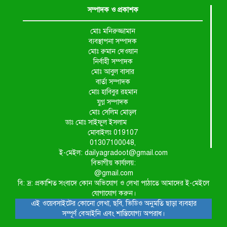
সম্পাদক ও প্রকাশক
মোঃ মনিরুজ্জামান
ব্যবস্থাপনা সম্পাদক
মোঃ রুমান দেওয়ান
নির্বাহী সম্পাদক
মোঃ আবুল বাসার
বার্তা সম্পাদক
মোঃ হাবিবুর রহমান
যুগ্ন সম্পাদক
মোঃ সেলিম মোড়ল
ডাঃ মোঃ সাইফুল ইসলাম
মোবাইলঃ 019107
01307100048,
ই-মেইল: dailyagradoot@gmail.com
বিভাগীয় কার্যালয়:
@gmail.com
বি: দ্র: প্রকাশিত সংবাদে কোন অভিযোগ ও লেখা পাঠাতে আমাদের ই-মেইলে
যোগাযোগ করুন।
এই ওয়েবসাইটের কোনো লেখা, ছবি, ভিডিও অনুমতি ছাড়া ব্যবহার
সম্পূর্ণ বেআইনি এবং শাস্তিযোগ্য অপরাধ।