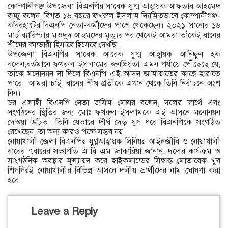
কোম্পানীগঞ্জ উপজেলা বিএনপির সাবেক যুগ্ম আহ্বায়ক আফতাব আহমেদ
বাচ্চু বলেন, বিগত ১৬ বছরে ফখরুল ইসলাম নিয়মিতভাবে কোম্পানীগঞ্জ-
কবিরহাটের বিএনপি নেতা-কর্মীদের পাশে থেকেছেন। ২০২১ সালের ১৬
মার্চ ব্যারিস্টার মওদুদ আহমদের মৃত্যুর পর থেকেই আমরা তাঁকেই ধানের
শীষের কান্ডারী হিসাবে হিসেবে দেখছি।
উপজেলা বিএনপির সাবেক আরেক যুগ্ম আহ্বায়ক আনিছুল হক
বলেন,বর্তমানে ফখরুল ইসলামের জনপ্রিয়তা এমন পর্যায়ে পৌঁছেছে যে,
তাঁকে মনোনয়ন না দিলে বিএনপি এই আসন জামায়াতের কাছে হারাতে
পারে। আমরা চাই, ধানের শীষ প্রতীকে এখান থেকে তিনি নির্বাচনে অংশ
নিন।
চর এলাহী বিএনপি নেতা জসিম মেম্বার বলেন, দলের স্বার্থে এবং
সংগঠনের স্থিতির জন্য মোঃ ফখরুল ইসলামকে এই আসনে মনোনয়ন
দেওয়া উচিত। তিনি যেভাবে দীর্ঘ দেড় যুগ ধরে বিএনপিকে সংগঠিত
রেখেছেন, তা অন্য কারও পক্ষে সম্ভব নয়।
নোয়াখালী জেলা বিএনপির যুগ্নআহ্বায়ক সিনিয়র আইনজীবি ও নোয়াখালী
বারের ৭বারের সভাপতি এ বি এম জাকারিয়া জানান, দলের কার্যক্রম ও
সাংগঠনিক অবস্থার মূল্যায়ন করে হাইকমান্ডের সিদ্ধান্ত মোতাবেক খুব
শিগগিরই নোয়াখালীর বিভিন্ন আসনে দলীয় প্রার্থীদের নাম ঘোষণা করা
হবে।
Leave a Reply