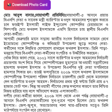
Download Photo Card
মোঃ আবুল বাসার,নোয়াখালী প্রতিনিধিঃ
নোয়াখালী-৫ আসনে প্রয়াত
বিএনপি নেতা ও সাবেক মন্ত্রী ব্যারিস্টার মওদুদ আহমদের শূন্যস্থান করতে
চান ফারইস্ট ইসলামী লাইফ ইন্স্যুরেন্স কোম্পানির চেয়ারম্যান ও
শিল্পপতি মোঃ ফখরুল ইসলামকে এমপি হিসাবে চায় স্থানীয় বিএনপি
নেতা-কর্মীরা।
আগামী ফেব্রুয়ারি মাসে সম্ভাব্য জাতীয় সংসদ নির্বাচনকে সামনে রেখে
ইতোমধ্যে কোম্পানীগঞ্জ ও কবিরহাট উপজেলা জুড়ে দলের নেতা-
কর্মীদের সঙ্গে নিয়মিত যোগাযোগ রাখছেন ফখরুল ইসলাম। তিনি পাড়া-
মহল্লায় গিয়ে বিএনপি নেতা-কর্মীদের সংগঠিত ও উজ্জীবিত করছেন।
খোঁজ নিয়ে জানা গেছে, ২০০১ সালে ব্যারিস্টার মওদুদ আহমদের নির্বাচনী
প্রচারণায় অংশ নিতে গিয়ে কোম্পানীগঞ্জের মুছাপুরে আওয়ামী সন্ত্রাসীদের
হামলায় ফখরুল ইসলাম ও উপজেলা বিএনপির দুই নেতা সপরিবারে
হামলার শিকার হন। তারই ফলসূতিতে ২০০৯ সালে ফখরুল ইসলামকে
কোম্পানীগঞ্জ উপজেলা পরিষদ নির্বাচনে চারদলীয় জোট থেকে মনোনয়ন
দেন ব্যারিস্টার মওদুদ আহমদ। নির্বাচনের প্রথম দুই ঘণ্টায় তিনি প্রায় ৪৭
হাজার ভোট পান। কিন্তু আওয়ামী লীগের কেন্দ্র দখলের কারণে তার নিশ্চিত
বিজয় হারিয়ে যায় বলে অভিযোগ করছে এলাকাবাসী।
দলীয় নেতা-কর্মীরা জানান, ২০০৯ সাল থেকে এখন পর্যন্ত নোয়াখালী-৫
আসনে বিএনপি নেতাকর্মীদের সুখ-দুঃখে পাশে ছিলেন মোঃ ফখরুল
ইসলাম। জেল-জুলুম, অত্যাচারসহ নানা ঘাত-প্রতিঘাত সত্ত্বেও তিনি
মাঠপর্যায়ে সংগঠন ধরে রেখেছেন।