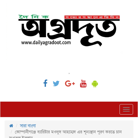
,
Toggl
navig
সারা বাংলা
কোম্পানীগঞ্জে ব্যারিষ্টার মওদুদ আহম্মেদ এর শূন্যস্থান পূরণ করতে চান