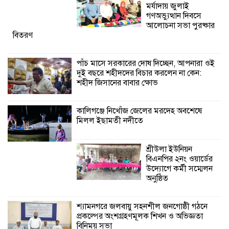
মর্যাদায় জুলাই
গণঅভ্যুত্থান দিবসে
আলোচনা সভা পুরষ্কার
শ্রীউলা ইউনিয়ন
বিতরণ
বিএনপির ২নং ওয়ার্ডের
উদ্যোগে কর্মী সম্মেলন
অনুষ্ঠিত
পাঁচ মাসে সরকারের দোষ দিচ্ছেন, আপনারা ওই
দুই বছরে শহীদদের বিচার করলেন না কেন:
শহীদ জিসানের বাবার ক্ষোভ
শ্যামনগরে জলবায়ু সহনশীল জনগোষ্ঠী গঠনে
প্রকল্পের অংশগ্রহণমূলক শিখন ও অভিজ্ঞতা
বিনিময় সভা
কালিগঞ্জে নিখোঁজ জেলের মরদেহ অবশেষে
মিলল ইছামতী নদীতে
শ্রীউলা ইউনিয়ন
বিএনপির ২নং ওয়ার্ডের
উদ্যোগে কর্মী সম্মেলন
অনুষ্ঠিত
শ্যামনগরে জলবায়ু সহনশীল জনগোষ্ঠী গঠনে
প্রকল্পের অংশগ্রহণমূলক শিখন ও অভিজ্ঞতা
বিনিময় সভা