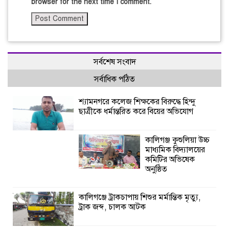
browser for the next time I comment.
সর্বশেষ সংবাদ
সর্বাধিক পঠিত
শ্যামনগরে কলেজ শিক্ষকের বিরুদ্ধে হিন্দু
ছাত্রীকে ধর্মান্তরিত করে বিয়ের অভিযোগ
কালিগঞ্জ কুশুলিয়া উচ্চ
মাধ্যমিক বিদ্যালয়ের
কমিটির অভিষেক
অনুষ্ঠিত
কালিগঞ্জে ট্রাকচাপায় শিশুর মর্মান্তিক মৃত্যু,
ট্রাক জব্দ, চালক আটক