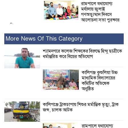
রামপালে যথাযোগ্য
মর্যাদায় জুলাই
গণঅভ্যুত্থান দিবসে
আলোচনা সভা পুরষ্কার
বিতরণ
More News Of This Category
২৮ জনের সাক্ষ্য শেষ, কাদেরসহ সাতজনের
বিরুদ্ধে যুক্তিতর্ক ট্রাইব্যুনালে
শ্যামনগরে কলেজ শিক্ষকের বিরুদ্ধে হিন্দু ছাত্রীকে
ধর্মান্তরিত করে বিয়ের অভিযোগ
ইসলামের সবচেয়ে
বেশি ক্ষতি করেছে
কালিগঞ্জ কুশুলিয়া উচ্চ
জামায়াত: নুরুল হক
মাধ্যমিক বিদ্যালয়ের
নুর
কমিটির অভিষেক
অনুষ্ঠিত
পাঁচ মাসে সরকারের দোষ দিচ্ছেন, আপনারা
ওই দুই বছরে শহীদদের বিচার করলেন না
কালিগঞ্জে ট্রাকচাপায় শিশুর মর্মান্তিক মৃত্যু, ট্রাক
কেন: শহীদ জিসানের বাবার ক্ষোভ
জব্দ, চালক আটক
কালিগঞ্জে নিখোঁজ জেলের মরদেহ অবশেষে
রামপালে যথাযোগ্য
মিলল ইছামতী নদীতে