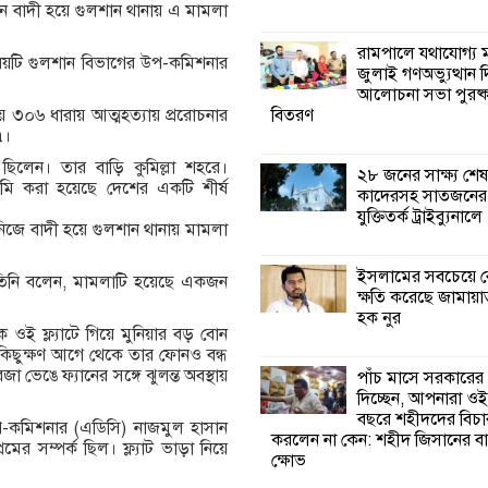
ন বাদী হয়ে গুলশান থানায় এ মামলা
কালিগঞ্জে নিখোঁজ 
রামপালে যথাযোগ্য মর
ষয়টি গুলশান বিভাগের উপ-কমিশনার
মরদেহ অবশেষে ম
জুলাই গণঅভ্যুত্থান 
ইছামতী নদীতে
আলোচনা সভা পুরষ্ক
বিতরণ
ে ৩০৬ ধারায় আত্মহত্যায় প্ররোচনার
৭।
শ্রীউলা ইউনিয়ন বি
২নং ওয়ার্ডের উদ্যো
ী ছিলেন। তার বাড়ি কুমিল্লা শহরে।
২৮ জনের সাক্ষ্য শেষ
কর্মী সম্মেলন অনুষ্ঠ
মি করা হয়েছে দেশের একটি শীর্ষ
কাদেরসহ সাতজনের ব
যুক্তিতর্ক ট্রাইব্যুনালে
িজে বাদী হয়ে গুলশান থানায় মামলা
শ্যামনগরে জলবায়ু
সহনশীল জনগোষ্ঠী 
ইসলামের সবচেয়ে ব
 তিনি বলেন, মামলাটি হয়েছে একজন
প্রকল্পের অংশগ্রহণ
ক্ষতি করেছে জামায়া
শিখন ও অভিজ্ঞতা বিনিময় সভা
হক নুর
ওই ফ্ল্যাটে গিয়ে মুনিয়ার বড় বোন
 কিছুক্ষণ আগে থেকে তার ফোনও বন্ধ
শ্যামনগরে বনবিভা
জা ভেঙে ফ্যানের সঙ্গে ঝুলন্ত অবস্থায়
পাঁচ মাসে সরকারের
সিএমসির সাথে জে
দিচ্ছেন, আপনারা ওই
মতবিনিময় সভা
বছরে শহীদদের বিচা
প-কমিশনার (এডিসি) নাজমুল হাসান
করলেন না কেন: শহীদ জিসানের বা
র সম্পর্ক ছিল। ফ্ল্যাট ভাড়া নিয়ে
ক্ষোভ