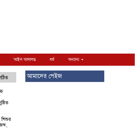
আইন আদালত
ধর্ম
অন্যান্য
আমাদের পেইজ
 পঠিত
্চ
র
ষ্ঠিত
য় শিশুর
 জব্দ,