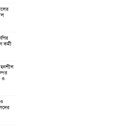
জেলের
লল
এনপির
ে কর্মী
 সহনশীল
্পের
ন ও
 ও
েদের