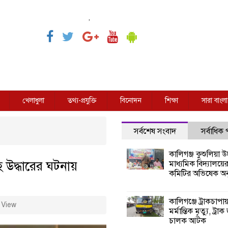
,
খেলাধুলা
তথ্য-প্রযুক্তি
বিনোদন
শিক্ষা
সারা বাংলা
সর্বশেষ সংবাদ
সর্বাধিক
কালিগঞ্জ কুশুলিয়া উচ
হ উদ্ধারের ঘটনায়
মাধ্যমিক বিদ্যালয়ে
কমিটির অভিষেক অনু
কালিগঞ্জে ট্রাকচাপা
 View
মর্মান্তিক মৃত্যু, ট্রাক
চালক আটক