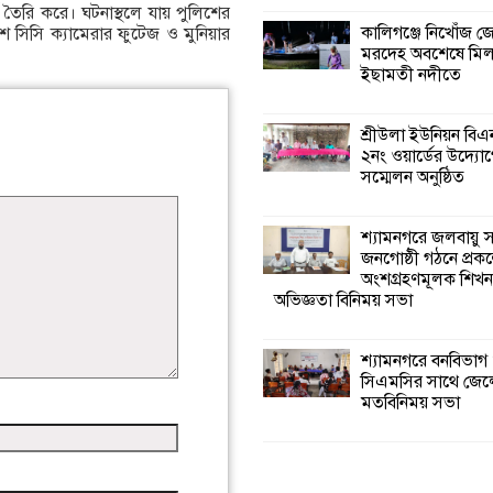
 তৈরি করে। ঘটনাস্থলে যায় পুলিশের
কালিগঞ্জে নিখোঁজ 
শ সিসি ক্যামেরার ফুটেজ ও মুনিয়ার
মরদেহ অবশেষে মি
ইছামতী নদীতে
শ্রীউলা ইউনিয়ন বি
২নং ওয়ার্ডের উদ্যোগ
সম্মেলন অনুষ্ঠিত
শ্যামনগরে জলবায়ু
জনগোষ্ঠী গঠনে প্রকল
অংশগ্রহণমূলক শিখ
অভিজ্ঞতা বিনিময় সভা
শ্যামনগরে বনবিভাগ
সিএমসির সাথে জেল
মতবিনিময় সভা