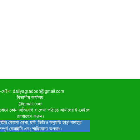
-মেইল: dailyagradoot@gmail.com
বিভাগীয় কার্যালয়:
@gmail.com
িত সংবাদে কোন অভিযোগ ও লেখা পাঠাতে আমাদের ই-মেইলে
যোগাযোগ করুন।
টের কোনো লেখা, ছবি, ভিডিও অনুমতি ছাড়া ব্যবহার
সম্পূর্ণ বেআইনি এবং শাস্তিযোগ্য অপরাধ।