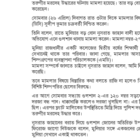
তরুণীর মরদেহ উদ্ধারের ঘটনায় মামলা হয়েছে। তার বড় বো
করেছেন।
সোমবার (২৬ এপ্রিল) দিবাগত রাত ৩টার দিকে মামলার বি
(ডিসি) সুদীপ কুমার চক্রবর্তী নিশ্চিত করেন।
তিনি বলেন, রাতে মুনিয়ার বড় বোন নুসরাত জাহান বাদী হয়
অভিযোগ এনে গুলশান থানায় মামলা করেন। মামলা নম্বর-২
মুনিয়া রাজধানীর একটি কলেজের দ্বিতীয় বর্ষের শিক্ষার্থ
সেখানেই থাকে তার পরিবার। জানা গেছে, মামলার আসা
শিল্পগ্রুপের ব্যবস্থাপনা পরিচালককে (এমডি)।
মামলা সম্পর্কে জানতে চাইলে নুসরাত জাহান বলেন, আমি ন
করেছি।
তবে মামলার বিষয়ে বিস্তারিত কথা বলতে রাজি না হলেও
বিশিষ্ট শিল্পপতির ছেলের বিরুদ্ধে।
এর আগে সোমবার সন্ধ্যায় গুলশান ২-এর ১২০ নম্বর সড়কে 
দরজা বন্ধ পান। ধাক্কাধাক্কি করলেও দরজা খুলছিল না। এর
ছিল। এরপর ফ্ল্যাট মালিকের উপস্থিতিতে মিস্ত্রি দিয়ে পুলিশ দর
তরুণীর মরদেহ উদ্ধার করে।
নুসরাত জাহানের বরাত দিয়ে গুলশান জোনের অতিরিক্ত উ
ফিরোজ জাগো নিউজকে বলেন, মুনিয়ার সঙ্গে একজনের প্রেমে
মুনিয়া সেখানে একাই থাকতেন।