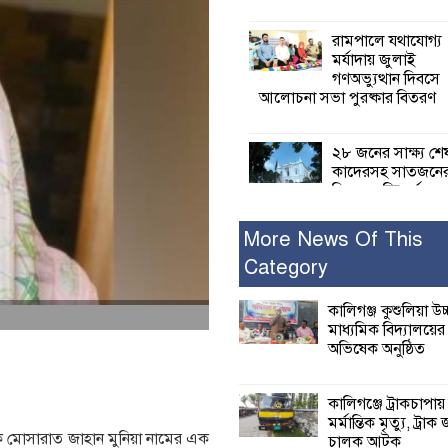
রামপালে যথাযোগ্য
মর্যাদায় জুলাই
গণঅভ্যুত্থান দিবসে
আলোচনা সভা পুরষ্কার বিতরণ
২৮ জনের সাক্ষ্য শে
কাদেরসহ সাতজনে
বিরুদ্ধে যুক্তিতর্ক
ট্রাইব্যুনালে
More News Of This
Category
ইসলামের সবচেয়ে 
ক্ষতি করেছে জামায়
নুরুল হক নুর
কালিগঞ্জ কুশুলিয়া উচ
মাধ্যমিক বিদ্যালয়ে
অভিষেক অনুষ্ঠিত
পাঁচ মাসে সরকারে
দিচ্ছেন, আপনারা ওই
বছরে শহীদদের বিচ
কালিগঞ্জে ট্রাকচাপায়
করলেন না কেন: শহীদ জিসানের 
মর্মান্তিক মৃত্যু, ট্রাক 
ক্ষোভ
ে মোসারাত জাহান মুনিয়া নামের এক
চালক আটক