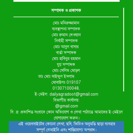
সম্পাদক ও প্রকাশক
মোঃ মনিরুজ্জামান
ব্যবস্থাপনা সম্পাদক
মোঃ রুমান দেওয়ান
নির্বাহী সম্পাদক
মোঃ আবুল বাসার
বার্তা সম্পাদক
মোঃ হাবিবুর রহমান
যুগ্ন সম্পাদক
মোঃ সেলিম মোড়ল
ডাঃ মোঃ সাইফুল ইসলাম
মোবাইলঃ 019107
01307100048,
ই-মেইল: dailyagradoot@gmail.com
বিভাগীয় কার্যালয়:
@gmail.com
বি: দ্র: প্রকাশিত সংবাদে কোন অভিযোগ ও লেখা পাঠাতে আমাদের ই-মেইলে
যোগাযোগ করুন।
এই ওয়েবসাইটের কোনো লেখা, ছবি, ভিডিও অনুমতি ছাড়া ব্যবহার
সম্পূর্ণ বেআইনি এবং শাস্তিযোগ্য অপরাধ।