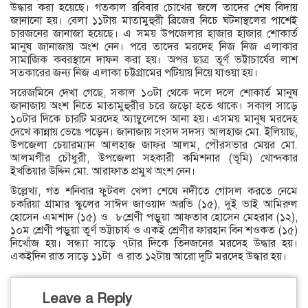
উদ্ধার করা হয়েছে। গতকাল রবিবার চোখের জলে তাদের শেষ বিদায়
জানানো হয়। বেলা ১১টায় মাতামুহুরী ব্রিজের নিচে ঘটনাস্থলের পাশেই
চারজনের জানাজা হয়েছে। এ সময় উপজেলার হাজার হাজার শোকার্ত
মানুষ জানাজায় অংশ নেন। পরে তাদের মরদেহ নিজ নিজ এলাকার
সামাজিক কবরস্থানে দাফন করা হয়। অপর ছাত্র তূর্ণ ভট্টাচার্যের লাশ
সত্কারের জন্য নিজ এলাকা চট্টগ্রামের পটিয়ায় নিয়ে যাওয়া হয়।
সরেজমিনে দেখা গেছে, সকাল ১০টা থেকে দলে দলে শোকার্ত মানুষ
জানাজায় অংশ নিতে মাতামুহুরীর চরে জড়ো হতে থাকে। সকাল সাড়ে
১০টার দিকে চারটি মরদেহ অ্যাম্বুলেন্সে আনা হয়। এসময় মানুষ মরদেহ
দেখে কান্নায় ভেঙে পড়েন। জানাজায় সংসদ সদস্য আলহাজ মো. ইলিয়াছ,
উপজেলা চেয়ারম্যান আলহাজ জাফর আলম, পৌরসভার মেয়র মো.
আলমগীর চৌধুরী, উপজেলা সহকারী কমিশনার (ভূমি) খোন্দকার
ইখতিয়ার উদ্দিন মো. আরাফাত প্রমুখ অংশ নেন।
উল্লেখ্য, গত শনিবার ফুটবল খেলা শেষে নদীতে গোসল করতে নেমে
চকরিয়া গ্রামার স্কুলের সাঈদ জাওয়াদ অরভি (১৫), দুই ভাই আমিরুল
হোসেন এমশাদ (১৫) ও ৮শ্রেণী পড়ুয়া আফতাব হোসেন মেহরাব (১২),
১০ম শ্রেণী পড়ুয়া তূর্ণ ভট্টাচার্য ও একই শ্রেণীর ফারহান বিন শওকত (১৫)
নিখোঁজ হয়। সন্ধ্যা সাড়ে ৭টার দিকে তিনজনের মরদেহ উদ্ধার হয়।
একইদিন রাত সাড়ে ১১টা ও রাত ১২টায় আরো দুটি মরদেহ উদ্ধার হয়।
Leave a Reply