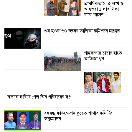
প্রাথমিকভাবে ৫ লাখ ও
আহতরা ১ লাখ টাকা
শ্যামনগরে জলবায়ু সহনশীল জনগোষ্ঠী গঠনে
করে পাবেন
প্রকল্পের অংশগ্রহণমূলক শিখন ও অভিজ্ঞতা
বিনিময় সভা
গুম হওয়া ৬৪ জনের তালিকা কমিশনে হস্তান্তর
শ্যামনগরে বনবিভাগ ও সিএমসির সাথে
জেলেদের মতবিনিময় সভা
গাইবান্ধায় চাচার হাতে
ভাতিজা খুন
সড়কে হারিয়ে গেল তিন পরিবারের স্বপ্ন
বঙ্গবন্ধু ফাউন্ডেশন কুয়েত শাখার কমিটির
অনুমোদন