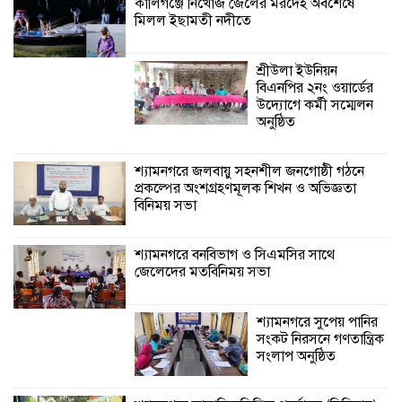
কালিগঞ্জে নিখোঁজ জেলের মরদেহ অবশেষে
মিলল ইছামতী নদীতে
শ্যামনগরে বনবিভাগ ও সিএমসির সাথে
জেলেদের মতবিনিময় সভা
শ্রীউলা ইউনিয়ন
বিএনপির ২নং ওয়ার্ডের
উদ্যোগে কর্মী সম্মেলন
অনুষ্ঠিত
শ্যামনগরে জলবায়ু সহনশীল জনগোষ্ঠী গঠনে
প্রকল্পের অংশগ্রহণমূলক শিখন ও অভিজ্ঞতা
বিনিময় সভা
শ্যামনগরে বনবিভাগ ও সিএমসির সাথে
জেলেদের মতবিনিময় সভা
শ্যামনগরে সুপেয় পানির
সংকট নিরসনে গণতান্ত্রিক
সংলাপ অনুষ্ঠিত