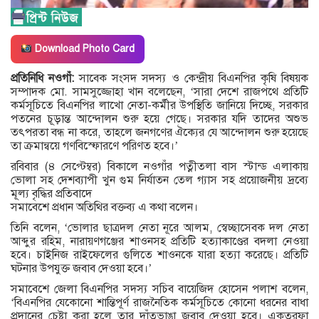
Download Photo Card
প্রতিনিধি নওগাঁ:
সাবেক সংসদ সদস্য ও কেন্দ্রীয় বিএনপির কৃষি বিষয়ক
সম্পাদক মো. সামসুজ্জোহা খান বলেছেন, ‘সারা দেশে রাজপথে প্রতিটি
কর্মসূচিতে বিএনপির লাখো নেতা-কর্মীর উপস্থিতি জানিয়ে দিচ্ছে, সরকার
পতনের চূড়ান্ত আন্দোলন শুরু হয়ে গেছে। সরকার যদি তাদের অশুভ
তৎপরতা বন্ধ না করে, তাহলে জনগণের ঐক্যের যে আন্দোলন শুরু হয়েছে
তা ক্রমান্বয়ে গণবিস্ফোরণে পরিণত হবে।’
রবিবার (৪ সেপ্টেম্বর) বিকালে নওগাঁর পত্নীতলা বাস স্টান্ড এলাকায়
ভোলা সহ দেশব্যাপী খুন গুম নির্যাতন তেল গ্যাস সহ প্রয়োজনীয় দ্রব্যে
মূল্য বৃদ্ধির প্রতিবাদে
সমাবেশে প্রধান অতিথির বক্তব্য এ কথা বলেন।
তিনি বলেন, ‘ভোলার ছাত্রদল নেতা নূরে আলম, স্বেচ্ছাসেবক দল নেতা
আব্দুর রহিম, নারায়ণগঞ্জের শাওনসহ প্রতিটি হত্যাকাণ্ডের বদলা নেওয়া
হবে। চাইনিজ রাইফেলের গুলিতে শাওনকে যারা হত্যা করেছে। প্রতিটি
ঘটনার উপযুক্ত জবাব দেওয়া হবে।’
সমাবেশে জেলা বিএনপির সদস্য সচিব বায়েজিদ হোসেন পলাশ বলেন,
‘বিএনপির যেকোনো শান্তিপূর্ণ রাজনৈতিক কর্মসূচিতে কোনো ধরনের বাধা
প্রদানের চেষ্টা করা হলে তার দাঁতভাঙা জবাব দেওয়া হবে। একতরফা