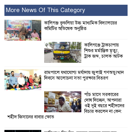
বেশি ক্ষতি করেছে
জামায়াত: নুরুল হক
More News Of This Category
নুর
কালিগঞ্জ কুশুলিয়া উচ্চ মাধ্যমিক বিদ্যালয়ের
কমিটির অভিষেক অনুষ্ঠিত
পাঁচ মাসে সরকারের দোষ দিচ্ছেন, আপনারা
ওই দুই বছরে শহীদদের বিচার করলেন না
কেন: শহীদ জিসানের বাবার ক্ষোভ
কালিগঞ্জে ট্রাকচাপায়
শিশুর মর্মান্তিক মৃত্যু,
কালিগঞ্জে নিখোঁজ জেলের মরদেহ অবশেষে
ট্রাক জব্দ, চালক আটক
মিলল ইছামতী নদীতে
রামপালে যথাযোগ্য মর্যাদায় জুলাই গণঅভ্যুত্থান
দিবসে আলোচনা সভা পুরষ্কার বিতরণ
শ্রীউলা ইউনিয়ন
বিএনপির ২নং ওয়ার্ডের
উদ্যোগে কর্মী সম্মেলন
পাঁচ মাসে সরকারের
অনুষ্ঠিত
দোষ দিচ্ছেন, আপনারা
ওই দুই বছরে শহীদদের
শ্যামনগরে জলবায়ু সহনশীল জনগোষ্ঠী গঠনে
বিচার করলেন না কেন:
শহীদ জিসানের বাবার ক্ষোভ
প্রকল্পের অংশগ্রহণমূলক শিখন ও অভিজ্ঞতা
বিনিময় সভা