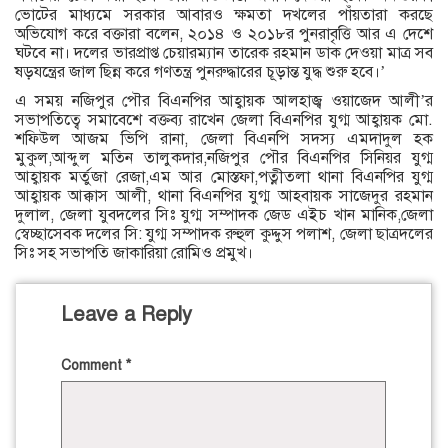
ভোটের মাধ্যমে সরকার আবারও ক্ষমতা দখলের পাঁয়তারা করছে
অভিযোগ করে বক্তারা বলেন, ২০১৪ ও ২০১৮র পুনরাবৃত্তি আর এ দেশে
ঘটবে না। দলের ভারপ্রাপ্ত চেয়ারম্যান তারেক রহমান ডাক দেওয়া মাত্র সব
ষড়যন্ত্রের জাল ছিন্ন করে গণতন্ত্র পুনরুদ্ধারের চূড়ান্ত যুদ্ধ শুরু হবে।’
এ সময় নজিপুর পৌর বিএনপির আহ্বায়ক আলহাজ্ব ওয়াজেদ আলী’র
সভাপতিত্বে সমাবেশে বক্তব্য রাখেন জেলা বিএনপির যুগ্ম আহ্বায়ক মো.
শফিউল আজম ভিপি রানা, জেলা বিএনপি সদস্য এমদাদুল হক
মুকুল,আব্দুল মতিন তালুকদার,নজিপুর পৌর বিএনপির সিনিয়র যুগ্ম
আহ্বায়ক মর্তুজা রেজা,এম আর মোস্তফা,পত্নীতলা থানা বিএনপির যুগ্ম
আহ্বায়ক আক্কাস আলী, থানা বিএনপির যুগ্ম আহবায়ক সাজেদুর রহমান
দুলাল, জেলা যুবদলের সিঃ যুগ্ম সম্পাদক জেড এইচ খান মানিক,জেলা
স্বেচ্ছাসেবক দলের সি: যুগ্ম সম্পাদক রুহুল কুদ্দুস পলাশ, জেলা ছাত্রদলের
সিঃ সহ সভাপতি জাকারিয়া রোমিও প্রমুখ।
Leave a Reply
Comment
*