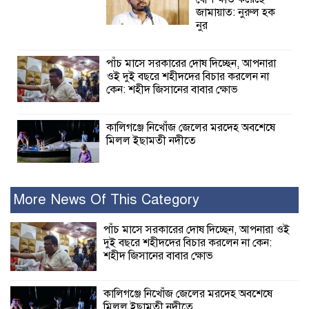
জামায়াত: নুরুল হক
নুর
পাঁচ মাসে সরকারের দোষ দিচ্ছেন, আপনারা
ওই দুই বছরে শহীদদের বিচার করলেন না
কেন: শহীদ জিসানের বাবার ক্ষোভ
কালিগঞ্জে নিখোঁজ জেলের মরদেহ অবশেষে
মিলল ইছামতী নদীতে
শ্রীউলা ইউনিয়ন
বিএনপির ২নং ওয়ার্ডের
More News Of This Category
উদ্যোগে কর্মী সম্মেলন
অনুষ্ঠিত
পাঁচ মাসে সরকারের দোষ দিচ্ছেন, আপনারা ওই
দুই বছরে শহীদদের বিচার করলেন না কেন:
শহীদ জিসানের বাবার ক্ষোভ
শ্যামনগরে জলবায়ু সহনশীল জনগোষ্ঠী গঠনে
প্রকল্পের অংশগ্রহণমূলক শিখন ও অভিজ্ঞতা
বিনিময় সভা
কালিগঞ্জে নিখোঁজ জেলের মরদেহ অবশেষে
মিলল ইছামতী নদীতে